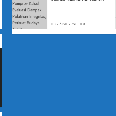
KPK dan Pemprov Kalsel Evaluasi
Dampak Pelatihan Integritas,
Perkuat Budaya Anti Korupsi
h
29 APRIL 2026
0