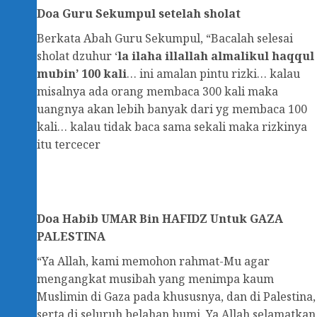
Doa Guru Sekumpul setelah sholat
Berkata Abah Guru Sekumpul, “Bacalah selesai
sholat dzuhur ‘
la ilaha illallah almalikul haqqul
mubin’ 100 kali
… ini amalan pintu rizki… kalau
misalnya ada orang membaca 300 kali maka
uangnya akan lebih banyak dari yg membaca 100
kali… kalau tidak baca sama sekali maka rizkinya
itu tercecer
Doa
Habib UMAR Bin HAFIDZ Untuk GAZA
PALESTINA
“Ya Allah, kami memohon rahmat-Mu agar
mengangkat musibah yang menimpa kaum
Muslimin di Gaza pada khususnya, dan di Palestina,
serta di seluruh belahan bumi. Ya Allah selamatkan