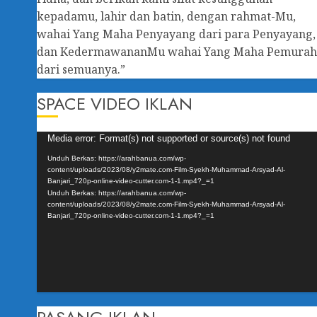
kepadamu, lahir dan batin, dengan rahmat-Mu,
wahai Yang Maha Penyayang dari para Penyayang,
dan KedermawananMu wahai Yang Maha Pemura
dari semuanya.”
SPACE VIDEO IKLAN
Pemutar
Media error: Format(s) not supported or source(s) not found
Video
Unduh Berkas: https://arahbanua.com/wp-
content/uploads/2023/08/y2mate.com-Film-Syekh-Muhammad-Arsyad-Al-
Banjari_720p-online-video-cutter.com-1-1.mp4?_=1
Unduh Berkas: https://arahbanua.com/wp-
content/uploads/2023/08/y2mate.com-Film-Syekh-Muhammad-Arsyad-Al-
Banjari_720p-online-video-cutter.com-1-1.mp4?_=1