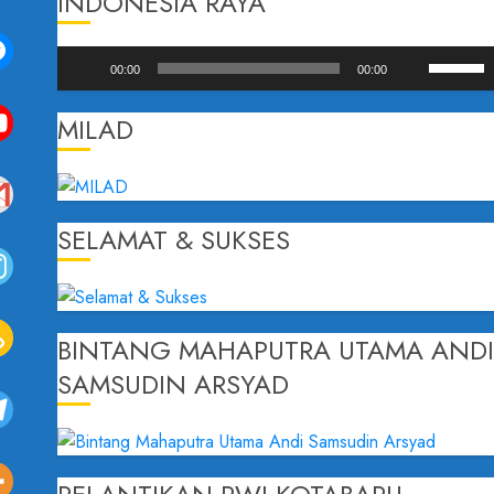
INDONESIA RAYA
Pemutar
Gunaka
00:00
00:00
Audio
Anak
Panah
MILAD
Atas/B
untuk
menaik
atau
SELAMAT & SUKSES
menuru
volume.
BINTANG MAHAPUTRA UTAMA AND
SAMSUDIN ARSYAD