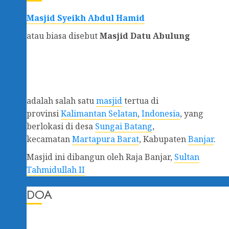
Masjid Syeikh Abdul Hamid
atau biasa disebut
Masjid Datu Abulung
adalah salah satu
masjid
tertua di
provinsi
Kalimantan Selatan
,
Indonesia
, yang
berlokasi di desa
Sungai Batang
,
kecamatan
Martapura Barat
, Kabupaten
Banjar
.
Masjid ini dibangun oleh Raja Banjar,
Sultan
Tahmidullah II
DOA