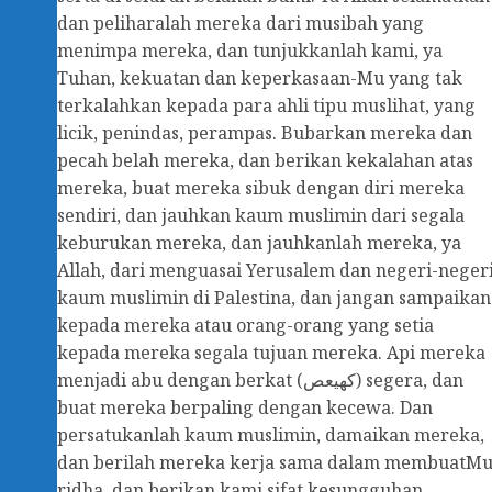
dan peliharalah mereka dari musibah yang
menimpa mereka, dan tunjukkanlah kami, ya
Tuhan, kekuatan dan keperkasaan-Mu yang tak
terkalahkan kepada para ahli tipu muslihat, yang
licik, penindas, perampas. Bubarkan mereka dan
pecah belah mereka, dan berikan kekalahan atas
mereka, buat mereka sibuk dengan diri mereka
sendiri, dan jauhkan kaum muslimin dari segala
keburukan mereka, dan jauhkanlah mereka, ya
Allah, dari menguasai Yerusalem dan negeri-neger
kaum muslimin di Palestina, dan jangan sampaikan
kepada mereka atau orang-orang yang setia
kepada mereka segala tujuan mereka. Api mereka
menjadi abu dengan berkat (كهيعص) segera, dan
buat mereka berpaling dengan kecewa. Dan
persatukanlah kaum muslimin, damaikan mereka,
dan berilah mereka kerja sama dalam membuatM
ridha, dan berikan kami sifat kesungguhan