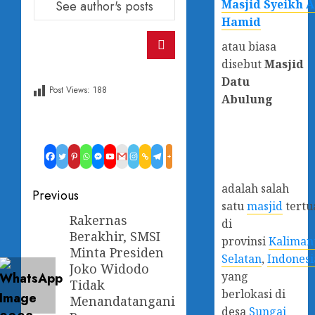
Masjid Syeikh 
See author's posts
Hamid
atau biasa
disebut
Masjid
Datu
Post Views:
188
Abulung
adalah salah
Post
Previous
satu
masjid
tertu
navigation
Rakernas
Previous
di
Berakhir, SMSI
post:
provinsi
Kaliman
Minta Presiden
Selatan
,
Indonesi
Joko Widodo
yang
Tidak
berlokasi di
Menandatangani
desa
Sungai