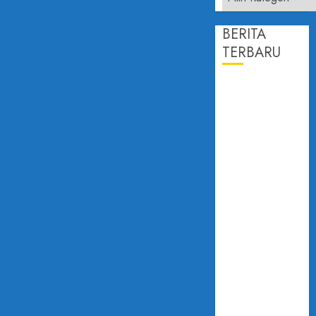
BERITA
TERBARU
PROF.
DAILAMI
FIRDAUS:
KEPERCAYAAN
PUBLIK
ADALAH
JANTUNG
DEMOKRASI
DISAMPAIKAN
PADA FGD
”KONSOLIDASI
DEMOKRASI”
DAN MOU UIA