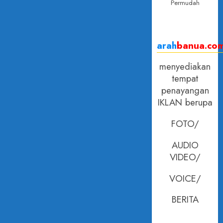
Permudah
arah
banua.co
menyediakan
tempat
penayangan
IKLAN berupa
FOTO/
AUDIO
VIDEO/
VOICE/
BERITA