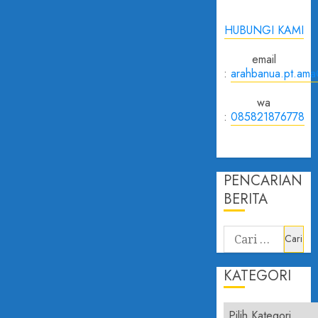
HUBUNGI KAMI
email
:
arahbanua.pt.am
wa
:
085821876778
PENCARIAN
BERITA
Cari
untuk:
KATEGORI
Kategori