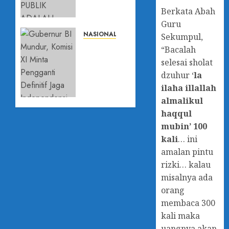
KEPERCAYAAN
Berkata Abah
PUBLIK
ADALAH
Guru
JANTUNG
NASIONAL
Sekumpul,
DEMOKRASI
Gubernur
“Bacalah
DISAMPAIKAN
BI
selesai sholat
PADA
Mundur,
dzuhur ‘
la
FGD
Komisi XI
ilaha illallah
”KONSOLIDASI
Minta
almalikul
DEMOKRASI”
Pengganti
DAN
haqqul
Definitif
MOU UIA
Jaga
mubin’ 100
–
Independensi
kali
… ini
BAWASLU
Bank
amalan pintu
DKI
Sentral
rizki… kalau
misalnya ada
3
28 JULI
AGUSTUS
2026
orang
2026
0
membaca 300
0
kali maka
uangnya akan