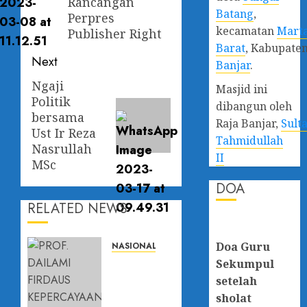
Rancangan
Batang
,
Perpres
kecamatan
Mart
Publisher Right
Barat
, Kabupate
Next
Banjar
.
Ngaji
Next
Masjid ini
Politik
post:
dibangun oleh
bersama
Raja Banjar,
Sult
Ust Ir Reza
Tahmidullah
Nasrullah
II
MSc
DOA
RELATED NEWS
Doa Guru
NASIONAL
PROF.
Sekumpul
DAILAMI
setelah
FIRDAUS:
sholat