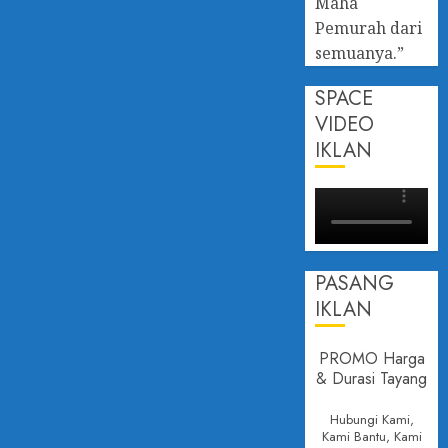
Maha
Pemurah dari
semuanya.”
SPACE
VIDEO
IKLAN
PASANG
IKLAN
PROMO Harga
& Durasi Tayang
Hubungi Kami,
Kami Bantu, Kami