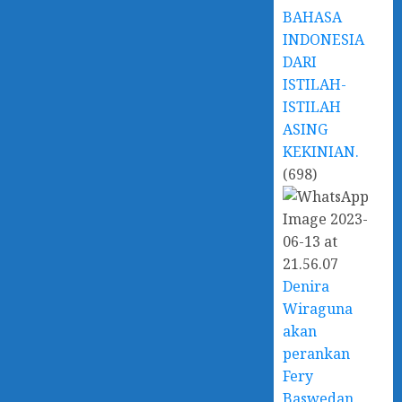
BAHASA
INDONESIA
DARI
ISTILAH-
ISTILAH
ASING
KEKINIAN.
(698)
Denira
Wiraguna
akan
perankan
Fery
Baswedan