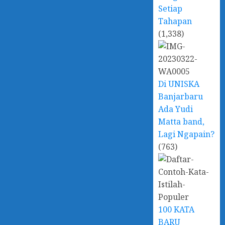
Setiap
Tahapan
(1,338)
Di UNISKA
Banjarbaru
Ada Yudi
Matta band,
Lagi Ngapain?
(763)
100 KATA
BARU