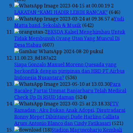
LAKATAN “KAMI HADIR LEBIH RANCAK”
(646)
Yudi
Matta band, Sekolah & Musik
(642)
BKSDA Kalsel Menghimbau Untuk
Tidak Membunuh Orang Utan Yang Muncul Di
Desa Habau
(607)
Siapa Gonzalo Manuel Moreno Quesada yang
berkonflik dengan pimpinan dan HRD PT Airbus
Indonesia Nusantara?
(536)
Para
Bacaleg Partai Ummat Banjarbaru Telah Medical
Check Up Di RSUD Idaman
(524)
FTV
Ramadan : Aku Bukan Anak Adopsi, Disutradarai
Ronny Mepet Dibintangi Dude Harlino Callista
Arum Antonio Blanco dan Cindy Fatikasari
(521)
Stadion Maguwoharjo Kembali