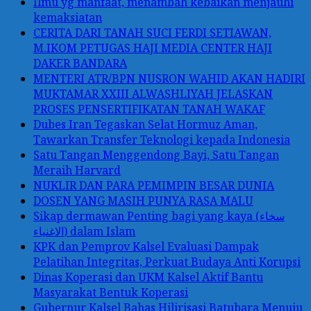
Ilmu yg manfaat, menambah kebaikan menjauhi
kemaksiatan
CERITA DARI TANAH SUCI FERDI SETIAWAN,
M.IKOM PETUGAS HAJI MEDIA CENTER HAJI
DAKER BANDARA
MENTERI ATR/BPN NUSRON WAHID AKAN HADIRI
MUKTAMAR XXIII ALWASHLIYAH JELASKAN
PROSES PENSERTIFIKATAN TANAH WAKAF
Dubes Iran Tegaskan Selat Hormuz Aman,
Tawarkan Transfer Teknologi kepada Indonesia
Satu Tangan Menggendong Bayi, Satu Tangan
Meraih Harvard
NUKLIR DAN PARA PEMIMPIN BESAR DUNIA
DOSEN YANG MASIH PUNYA RASA MALU
Sikap dermawan Penting bagi yang kaya (سخاء
الاغنياء) dalam Islam
KPK dan Pemprov Kalsel Evaluasi Dampak
Pelatihan Integritas, Perkuat Budaya Anti Korupsi
Dinas Koperasi dan UKM Kalsel Aktif Bantu
Masyarakat Bentuk Koperasi
Gubernur Kalsel Bahas Hilirisasi Batubara Menuju