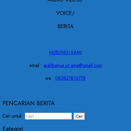
VOICE/
BERITA
HUBUNGI KAMI
email :
arahbanua.pt.ama@gmail.com
wa :
085821876778
PENCARIAN BERITA
Cari untuk:
Kategori