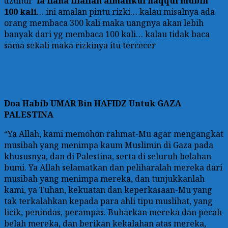
dzuhur ‘
la ilaha illallah almalikul haqqul mubin’
100 kali
… ini amalan pintu rizki… kalau misalnya ada
orang membaca 300 kali maka uangnya akan lebih
banyak dari yg membaca 100 kali… kalau tidak baca
sama sekali maka rizkinya itu tercecer
Doa
Habib UMAR Bin HAFIDZ Untuk GAZA
PALESTINA
“Ya Allah, kami memohon rahmat-Mu agar mengangkat
musibah yang menimpa kaum Muslimin di Gaza pada
khususnya, dan di Palestina, serta di seluruh belahan
bumi. Ya Allah selamatkan dan peliharalah mereka dari
musibah yang menimpa mereka, dan tunjukkanlah
kami, ya Tuhan, kekuatan dan keperkasaan-Mu yang
tak terkalahkan kepada para ahli tipu muslihat, yang
licik, penindas, perampas. Bubarkan mereka dan pecah
belah mereka, dan berikan kekalahan atas mereka,