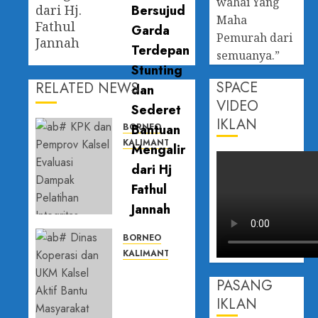
wahai Yang
dari Hj.
Maha
Fathul
Pemurah dari
Jannah
semuanya.”
SPACE
RELATED NEWS
VIDEO
IKLAN
BORNEO
KALIMANTAN SELATAN
KPK dan
Pemprov
Kalsel
Evaluasi
Dampak
Pelatihan
BORNEO
Integritas,
KALIMANTAN SELATAN
Perkuat
Dinas
PASANG
Budaya
Koperasi
Anti
dan UKM
IKLAN
Korupsi
Kalsel