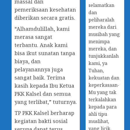
massal dan
selamatkan
pemeriksaan kesehatan
dan
diberikan secara gratis.
peliharalah
mereka dari
“Alhamdulillah, kami
musibah yang
merasa sangat
menimpa
terbantu. Anak kami
mereka, dan
bisa ikut sunatan tanpa
tunjukkanlah
biaya, dan
kami, ya
pelayanannya juga
Tuhan,
sangat baik. Terima
kekuatan dan
keperkasaan-
kasih kepada Ibu Ketua
Mu yang tak
PKK Kalsel dan semua
terkalahkan
yang terlibat,” tuturnya.
kepada para
TP PKK Kalsel berharap
ahli tipu
kegiatan bakti sosial
muslihat,
yang licik,
serupa dapat terus