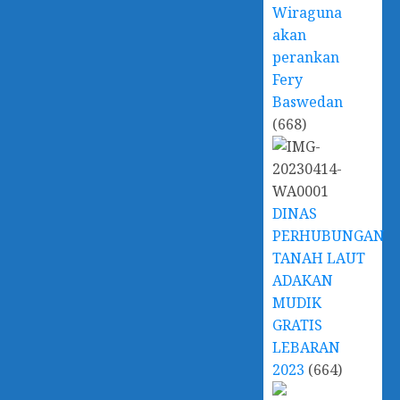
Wiraguna
akan
perankan
Fery
Baswedan
(668)
DINAS
PERHUBUNGAN
TANAH LAUT
ADAKAN
MUDIK
GRATIS
LEBARAN
2023
(664)