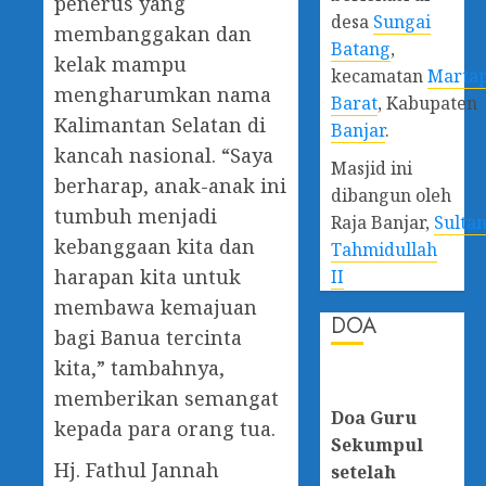
penerus yang
desa
Sungai
membanggakan dan
Batang
,
kelak mampu
kecamatan
Marta
mengharumkan nama
Barat
, Kabupaten
Kalimantan Selatan di
Banjar
.
kancah nasional. “Saya
Masjid ini
berharap, anak-anak ini
dibangun oleh
tumbuh menjadi
Raja Banjar,
Sulta
kebanggaan kita dan
Tahmidullah
harapan kita untuk
II
membawa kemajuan
DOA
bagi Banua tercinta
kita,” tambahnya,
memberikan semangat
Doa Guru
kepada para orang tua.
Sekumpul
Hj. Fathul Jannah
setelah