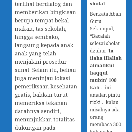
sholat
terlihat berdialog dan
memberikan bingkisan
Berkata Abah
berupa tempat bekal
Guru
makan, tas sekolah,
Sekumpul,
“Bacalah
hingga sembako,
selesai sholat
langsung kepada anak-
dzuhur ‘
la
anak yang telah
ilaha illallah
menjalani prosedur
almalikul
sunat. Selain itu, beliau
haqqul
juga meninjau lokasi
mubin’ 100
pemeriksaan kesehatan
kali
… ini
gratis, bahkan turut
amalan pintu
rizki… kalau
memeriksa tekanan
misalnya ada
darahnya sendiri,
orang
menunjukkan totalitas
membaca 300
dukungan pada
kali maka