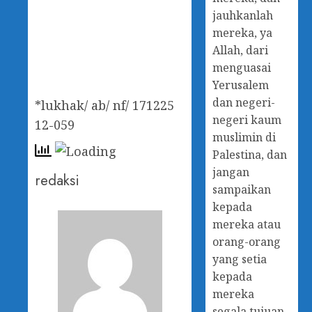
jauhkanlah
mereka, ya
Allah, dari
menguasai
Yerusalem
dan negeri-
*lukhak/ ab/ nf/ 171225
negeri kaum
12-059
muslimin di
Palestina, dan
jangan
redaksi
sampaikan
kepada
mereka atau
orang-orang
yang setia
kepada
mereka
segala tujuan