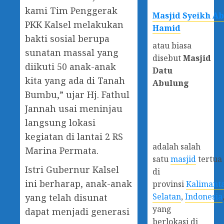
kami Tim Penggerak
Masjid Syeikh A
PKK Kalsel melakukan
Hamid
bakti sosial berupa
atau biasa
sunatan massal yang
disebut
Masjid
diikuti 50 anak-anak
Datu
kita yang ada di Tanah
Abulung
Bumbu,” ujar Hj. Fathul
Jannah usai meninjau
langsung lokasi
kegiatan di lantai 2 RS
adalah salah
Marina Permata.
satu
masjid
tertua
Istri Gubernur Kalsel
di
ini berharap, anak-anak
provinsi
Kalimant
Selatan
,
Indonesia
yang telah disunat
yang
dapat menjadi generasi
berlokasi di