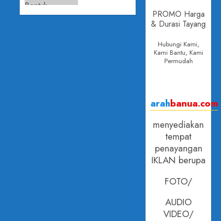
Aktif
PROMO Harga
29 APRIL
Bantu
& Durasi Tayang
2026
Masyarakat
0
Bentuk
Hubungi Kami,
Kami Bantu, Kami
Koperasi
Permudah
29 APRIL
2026
0
arah
banua.com
menyediakan
tempat
penayangan
IKLAN berupa
FOTO/
AUDIO
VIDEO/