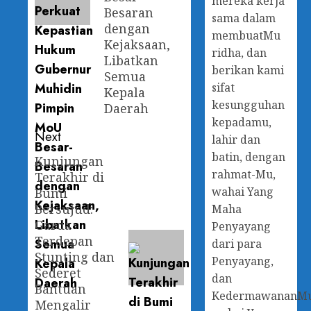
mereka kerja
Besaran
sama dalam
dengan
membuatMu
Kejaksaan,
ridha, dan
Libatkan
berikan kami
Semua
sifat
Kepala
kesungguhan
Daerah
kepadamu,
Next
lahir dan
batin, dengan
Kunjungan
rahmat-Mu,
Terakhir di
wahai Yang
Bumi
Bersujud:
Maha
Garda
Penyayang
Terdepan
dari para
Stunting dan
Penyayang,
Sederet
dan
Bantuan
KedermawananM
Mengalir