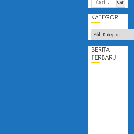
KATEGORI
BERITA
TERBARU
PROF.
DAILAMI
FIRDAUS:
KEPERCAYAAN
PUBLIK
ADALAH
JANTUNG
DEMOKRASI
DISAMPAIKAN