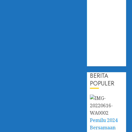
Hadapi
Dampak
Perubahan
Iklim,
Dislautkan
Kalsel Perkuat
Kapasitas dan
Ketahanan
Ekonomi
BERITA
POPULER
Pemilu 2024
Bersamaan