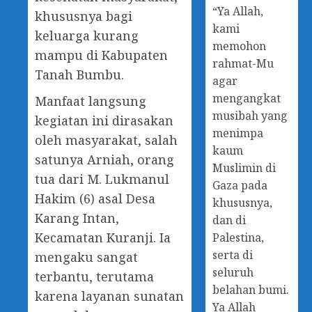
“Ya Allah,
khususnya bagi
kami
keluarga kurang
memohon
mampu di Kabupaten
rahmat-Mu
Tanah Bumbu.
agar
mengangkat
Manfaat langsung
musibah yang
kegiatan ini dirasakan
menimpa
oleh masyarakat, salah
kaum
satunya Arniah, orang
Muslimin di
tua dari M. Lukmanul
Gaza pada
Hakim (6) asal Desa
khususnya,
Karang Intan,
dan di
Kecamatan Kuranji. Ia
Palestina,
serta di
mengaku sangat
seluruh
terbantu, terutama
belahan bumi.
karena layanan sunatan
Ya Allah