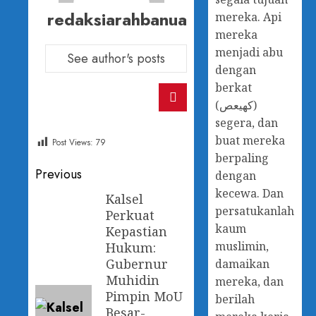
redaksiarahbanua
mereka. Api
mereka
menjadi abu
See author's posts
dengan
berkat
(كهيعص)
segera, dan
buat mereka
Post Views:
79
berpaling
Previous
dengan
kecewa. Dan
Kalsel
persatukanlah
Perkuat
kaum
Kepastian
muslimin,
Hukum:
Gubernur
damaikan
Muhidin
mereka, dan
Pimpin MoU
berilah
Besar-