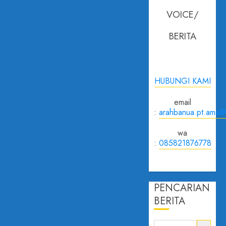
VOICE/
BERITA
HUBUNGI KAMI
email
:
arahbanua.pt.ama@
wa
:
085821876778
PENCARIAN
BERITA