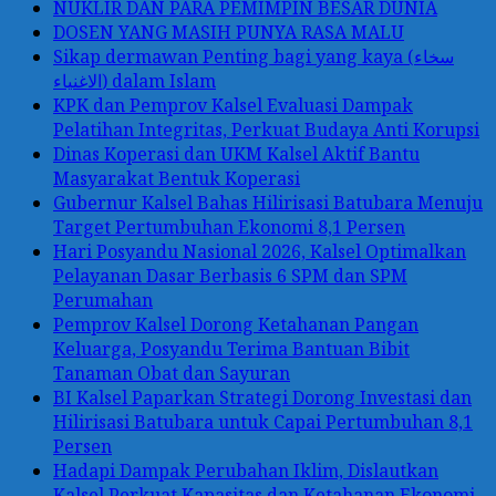
NUKLIR DAN PARA PEMIMPIN BESAR DUNIA
DOSEN YANG MASIH PUNYA RASA MALU
Sikap dermawan Penting bagi yang kaya (سخاء
الاغنياء) dalam Islam
KPK dan Pemprov Kalsel Evaluasi Dampak
Pelatihan Integritas, Perkuat Budaya Anti Korupsi
Dinas Koperasi dan UKM Kalsel Aktif Bantu
Masyarakat Bentuk Koperasi
Gubernur Kalsel Bahas Hilirisasi Batubara Menuju
Target Pertumbuhan Ekonomi 8,1 Persen
Hari Posyandu Nasional 2026, Kalsel Optimalkan
Pelayanan Dasar Berbasis 6 SPM dan SPM
Perumahan
Pemprov Kalsel Dorong Ketahanan Pangan
Keluarga, Posyandu Terima Bantuan Bibit
Tanaman Obat dan Sayuran
BI Kalsel Paparkan Strategi Dorong Investasi dan
Hilirisasi Batubara untuk Capai Pertumbuhan 8,1
Persen
Hadapi Dampak Perubahan Iklim, Dislautkan
Kalsel Perkuat Kapasitas dan Ketahanan Ekonomi