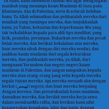
“Ya Allah, kami memohon rahmat-Mu agar mengangkat
musibah yang menimpa kaum Muslimin di Gaza pada
khususnya, dan di Palestina, serta di seluruh belahan
bumi. Ya Allah selamatkan dan peliharalah mereka dari
musibah yang menimpa mereka, dan tunjukkanlah
kami, ya Tuhan, kekuatan dan keperkasaan-Mu yang
tak terkalahkan kepada para ahli tipu muslihat, yang
licik, penindas, perampas. Bubarkan mereka dan pecah
belah mereka, dan berikan kekalahan atas mereka,
buat mereka sibuk dengan diri mereka sendiri, dan
jauhkan kaum muslimin dari segala keburukan
mereka, dan jauhkanlah mereka, ya Allah, dari
menguasai Yerusalem dan negeri-negeri kaum
muslimin di Palestina, dan jangan sampaikan kepada
mereka atau orang-orang yang setia kepada mereka
segala tujuan mereka. Api mereka menjadi abu dengan
berkat (كهيعص) segera, dan buat mereka berpaling
dengan kecewa. Dan persatukanlah kaum muslimin,
damaikan mereka, dan berilah mereka kerja sama
dalam membuatMu ridha, dan berikan kami sifat
kesungguhan kepadamu, lahir dan batin, dengan