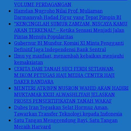
VOLUME PERDAGANGAN
Hamdan Nugroho Nilai Prof. Muliaman
Darmansyah Hadad Figur yang Tepat Pimpin BI
”KENCINGILAH SUMUR ZAMZAM, NISCAYA KAMU
AKAN TERKENAL” – Ketika Sensasi Menjadi Jalan
Pintas Menuju Popularitas
Gubernur BI Mundur, Komisi XI Minta Pengganti
Definitif Jaga Independensi Bank Sentral
Ilmu yg manfaat, menambah kebaikan menjauhi
kemaksiatan
CERITA DARI TANAH SUCI FERDI SETIAWAN,
M.IKOM PETUGAS HAJI MEDIA CENTER HAJI
DAKER BANDARA
MENTERI ATR/BPN NUSRON WAHID AKAN HADIRI
MUKTAMAR XXIII ALWASHLIYAH JELASKAN
PROSES PENSERTIFIKATAN TANAH WAKAF
Dubes Iran Tegaskan Selat Hormuz Aman,
Tawarkan Transfer Teknologi kepada Indonesia
Satu Tangan Menggendong Bayi, Satu Tangan
Meraih Harvard