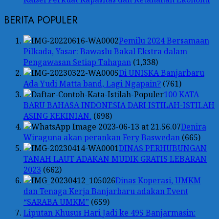
BERITA POPULER
Pemilu 2024 Bersamaan
Pilkada, Yasar: Bawaslu Bakal Ekstra dalam
Pengawasan Setiap Tahapan
(1,338)
Di UNISKA Banjarbaru
Ada Yudi Matta band, Lagi Ngapain?
(761)
100 KATA
BARU BAHASA INDONESIA DARI ISTILAH-ISTILAH
ASING KEKINIAN.
(698)
Denira
Wiraguna akan perankan Fery Baswedan
(665)
DINAS PERHUBUNGAN
TANAH LAUT ADAKAN MUDIK GRATIS LEBARAN
2023
(662)
Dinas Koperasi, UMKM
dan Tenaga Kerja Banjarbaru adakan Event
“SARABA UMKM”
(659)
Liputan Khusus Hari Jadi ke 495 Banjarmasin: