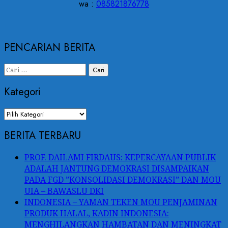
wa :
085821876778
PENCARIAN BERITA
Cari
untuk:
Kategori
Kategori
BERITA TERBARU
PROF. DAILAMI FIRDAUS: KEPERCAYAAN PUBLIK
ADALAH JANTUNG DEMOKRASI DISAMPAIKAN
PADA FGD ”KONSOLIDASI DEMOKRASI” DAN MOU
UIA – BAWASLU DKI
INDONESIA – YAMAN TEKEN MOU PENJAMINAN
PRODUK HALAL, KADIN INDONESIA:
MENGHILANGKAN HAMBATAN DAN MENINGKAT