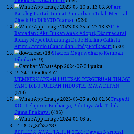
Indonesia Nusantara?
(536)
Para
Bacaleg Partai Ummat Banjarbaru Telah Medical
Check Up Di RSUD Idaman
(524)
FTV
Ramadan : Aku Bukan Anak Adopsi, Disutradarai
Ronny Mepet Dibintangi Dude Harlino Callista
Arum Antonio Blanco dan Cindy Fatikasari
(520)
Stadion Maguwoharjo Kembali
Dibuka
(519)
MEMPERSIAPKAN LULUSAN PERGURUAN TINGGI
YANG DIBUTUHKAN INDUSTRI MASA DEPAN
(514)
Tragedi
KOI, Pelajaran Berharga, Pahitnya Ada Tidak
Cuma Enaknya.
(496)
REFLEKSI AWAL TAHUN 2024 : Dewan Nasional