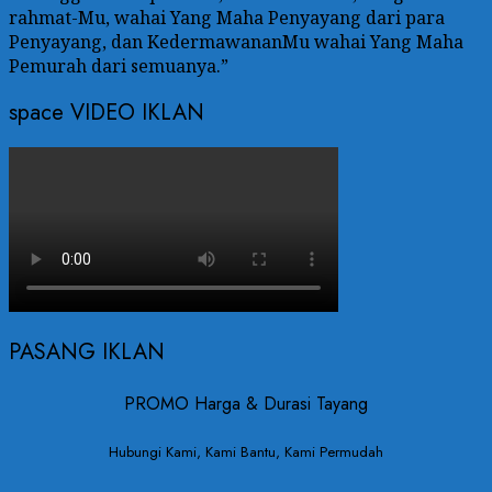
rahmat-Mu, wahai Yang Maha Penyayang dari para
Penyayang, dan KedermawananMu wahai Yang Maha
Pemurah dari semuanya.”
space VIDEO IKLAN
PASANG IKLAN
PROMO Harga & Durasi Tayang
Hubungi Kami, Kami Bantu, Kami Permudah