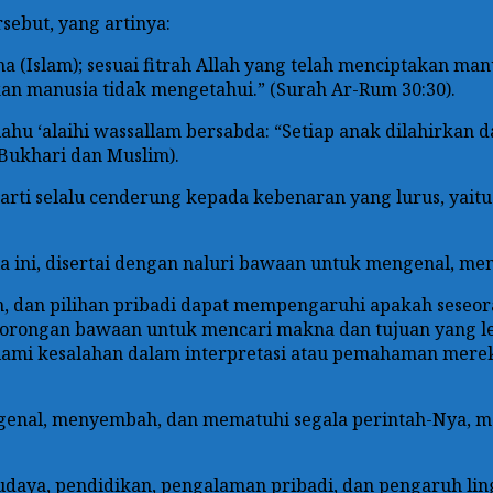
rsebut, yang artinya:
Islam); sesuai fitrah Allah yang telah menciptakan manu
akan manusia tidak mengetahui.” (Surah Ar-Rum 30:30).
lahu ‘alaihi wassallam bersabda: “Setiap anak dilahirkan 
 Bukhari dan Muslim).
berarti selalu cenderung kepada kebenaran yang lurus, ya
nia ini, disertai dengan naluri bawaan untuk mengenal, 
, dan pilihan pribadi dapat mempengaruhi apakah seseor
a dorongan bawaan untuk mencari makna dan tujuan yang l
mi kesalahan dalam interpretasi atau pemahaman mereka t
genal, menyembah, dan mematuhi segala perintah-Nya, m
a, budaya, pendidikan, pengalaman pribadi, dan pengaru