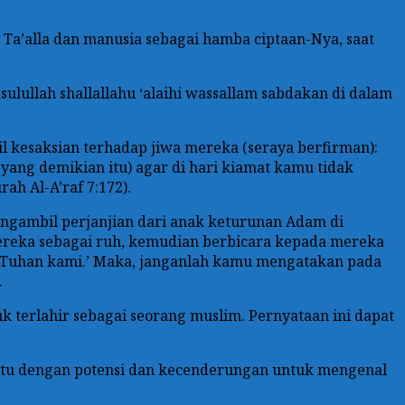
ah Ta’alla dan manusia sebagai hamba ciptaan-Nya, saat
sulullah shallallahu ‘alaihi wassallam sabdakan di dalam
 kesaksian terhadap jiwa mereka (seraya berfirman):
ang demikian itu) agar di hari kiamat kamu tidak
h Al-A’raf 7:172).
mengambil perjanjian dari anak keturunan Adam di
mereka sebagai ruh, kemudian berbicara kepada mereka
h Tuhan kami.’ Maka, janganlah kamu mengatakan pada
.
k terlahir sebagai seorang muslim. Pernyataan ini dapat
yaitu dengan potensi dan kecenderungan untuk mengenal