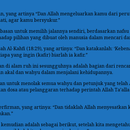
rman, yang artinya “Dan Allah mengeluarkan kamu dari pe
ti, agar kamu bersyukur.”
ebasan untuk memilih jalannya sendiri, berdasarkan nafsu
hadap pilihan yang dibuat oleh manusia dalam mencari d
rah Al-Kahfi (18:29), yang artinya: “Dan katakanlah: ‘Ke
pa yang ingin (kafir) biarlah ia kafir.”
an di alam ruh ini sesungguhnya adalah bagian dari renca
n akal dan wahyu dalam menjalani kehidupannya.
n untuk menolak semua wahyu dan petunjuk yang telah Al
an dosa atau pelanggaran terhadap perintah Allah Ta’alla
 berfirman, yang artinya: “Dan tidaklah Allah menyesatkan
hkan.”
emudian adalah sebagai berikut, setelah kita mengetahu