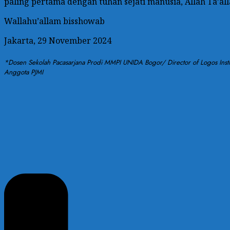
paling pertama dengan tuhan sejati manusia, Allah Ta’a
Wallahu’allam bisshowab
Jakarta, 29 November 2024
*Dosen Sekolah Pacasarjana Prodi MMPI UNIDA Bogor/ Director of Logos Institute
Anggota PJMI