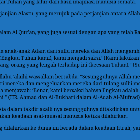
i Tuhan yang lahir dari hasil imajinasi manusia semata.
erjanjian Alastu, yang merujuk pada perjanjian antara All
dalam Al Qur’an, yang juga sesuai dengan apa yang telah Ra
n anak-anak Adam dari sulbi mereka dan Allah mengambil
ngkau Tuhan kami), kami menjadi saksi.’ (Kami lakukan y
g-orang yang lengah terhadap ini (keesaan Tuhan).” (Sura
lallahu ‘alaihi wassallam bersabda: “Sesungguhnya Allah 
 dari mereka dan mengeluarkan mereka dari tulang sulbi 
ka menjawab: ‘Benar, kami bersaksi bahwa Engkau adala
ni.” (HR. Ahmad dan Al-Bukhari dalam Al-Adab Al-Mufrad)
ia dalam takdir azalli nya sesungguhnya ditakdirkan untu
kan keadaan asal-muasal manusia ketika dilahirkan.
g dilahirkan ke dunia ini berada dalam keadaan fitrah, 