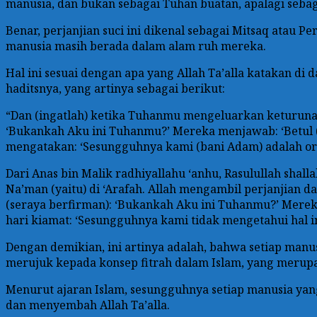
manusia, dan bukan sebagai Tuhan buatan, apalagi sebaga
Benar, perjanjian suci ini dikenal sebagai Mitsaq atau P
manusia masih berada dalam alam ruh mereka.
Hal ini sesuai dengan apa yang Allah Ta’alla katakan di 
haditsnya, yang artinya sebagai berikut:
“Dan (ingatlah) ketika Tuhanmu mengeluarkan keturuna
‘Bukankah Aku ini Tuhanmu?’ Mereka menjawab: ‘Betul (E
mengatakan: ‘Sesungguhnya kami (bani Adam) adalah oran
Dari Anas bin Malik radhiyallahu ‘anhu, Rasulullah shal
Na’man (yaitu) di ‘Arafah. Allah mengambil perjanjian
(seraya berfirman): ‘Bukankah Aku ini Tuhanmu?’ Mere
hari kiamat: ‘Sesungguhnya kami tidak mengetahui hal i
Dengan demikian, ini artinya adalah, bahwa setiap manus
merujuk kepada konsep fitrah dalam Islam, yang merupa
Menurut ajaran Islam, sesungguhnya setiap manusia yan
dan menyembah Allah Ta’alla.