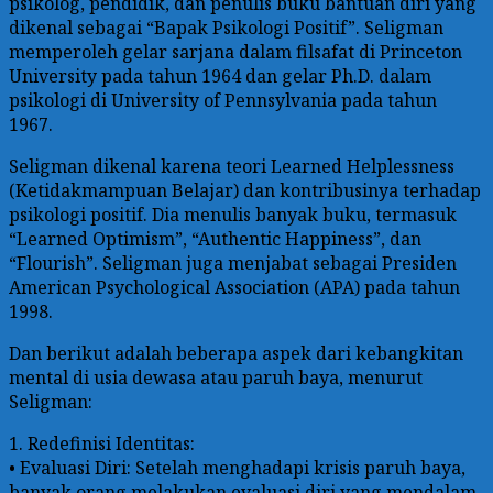
psikolog, pendidik, dan penulis buku bantuan diri yang
dikenal sebagai “Bapak Psikologi Positif”. Seligman
memperoleh gelar sarjana dalam filsafat di Princeton
University pada tahun 1964 dan gelar Ph.D. dalam
psikologi di University of Pennsylvania pada tahun
1967.
Seligman dikenal karena teori Learned Helplessness
(Ketidakmampuan Belajar) dan kontribusinya terhadap
psikologi positif. Dia menulis banyak buku, termasuk
“Learned Optimism”, “Authentic Happiness”, dan
“Flourish”. Seligman juga menjabat sebagai Presiden
American Psychological Association (APA) pada tahun
1998.
Dan berikut adalah beberapa aspek dari kebangkitan
mental di usia dewasa atau paruh baya, menurut
Seligman:
1. Redefinisi Identitas:
• Evaluasi Diri: Setelah menghadapi krisis paruh baya,
banyak orang melakukan evaluasi diri yang mendalam