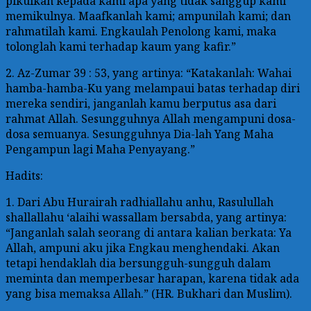
pikulkan kepada kami apa yang tidak sanggup kami
memikulnya. Maafkanlah kami; ampunilah kami; dan
rahmatilah kami. Engkaulah Penolong kami, maka
tolonglah kami terhadap kaum yang kafir.”
2. Az-Zumar 39 : 53, yang artinya: “Katakanlah: Wahai
hamba-hamba-Ku yang melampaui batas terhadap diri
mereka sendiri, janganlah kamu berputus asa dari
rahmat Allah. Sesungguhnya Allah mengampuni dosa-
dosa semuanya. Sesungguhnya Dia-lah Yang Maha
Pengampun lagi Maha Penyayang.”
Hadits:
1. Dari Abu Hurairah radhiallahu anhu, Rasulullah
shallallahu ‘alaihi wassallam bersabda, yang artinya:
“Janganlah salah seorang di antara kalian berkata: Ya
Allah, ampuni aku jika Engkau menghendaki. Akan
tetapi hendaklah dia bersungguh-sungguh dalam
meminta dan memperbesar harapan, karena tidak ada
yang bisa memaksa Allah.” (HR. Bukhari dan Muslim).