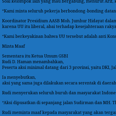
Soal kelompok lain yang mau bergabung, menurut Arif, 
“Kami minta seluruh pekerja berbondong-bonding datang k
Koordinator Presidium AASB Moh. Jumhur Hidayat dalam 
karena UU itu liberal, abai terhadap kesejahteraan rak
“Kami berkeyakinan bahwa UU tersebut adalah anti Konst
Minta Maaf
Sementara itu Ketua Umum GSBI
Rudi D. Haman menambahkan,
Peserta aksi minimal datang dari 3 provinsi, yaitu DKI, 
Ia menyebutkan,
aksi yang sama juga dilakukan secara serentak di daerah
Rudi menyerukan seluruh buruh dan masyarakat Indonesia
“Aksi dipusatkan di sepanjang jalan Sudirman dan MH. T
Rudi meminta maaf kepada masyarakat yang akan tergangg