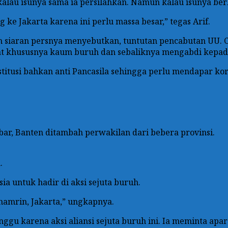
kalau isunya sama ia persilahkan. Namun kalau isunya be
e Jakarta karena ini perlu massa besar,” tegas Arif.
siaran persnya menyebutkan, tuntutan pencabutan UU. Ci
yat khususnya kaum buruh dan sebaliknya mengabdi kepada
itusi bahkan anti Pancasila sehingga perlu mendapar kor
Jabar, Banten ditambah perwakilan dari bebera provinsi.
.
 untuk hadir di aksi sejuta buruh.
hamrin, Jakarta,” ungkapnya.
u karena aksi aliansi sejuta buruh ini. Ia meminta apar