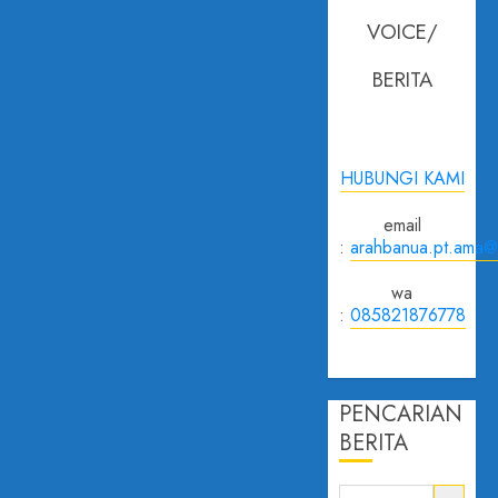
VOICE/
BERITA
HUBUNGI KAMI
email
:
arahbanua.pt.ama@
wa
:
085821876778
PENCARIAN
BERITA