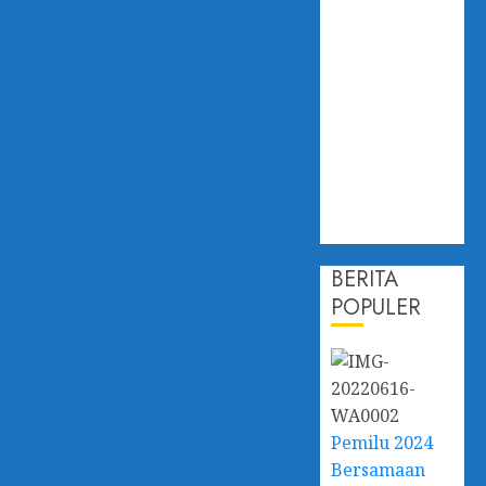
Hadapi
Dampak
Perubahan
Iklim,
Dislautkan
Kalsel Perkuat
Kapasitas dan
Ketahanan
Ekonomi
BERITA
POPULER
Pemilu 2024
Bersamaan