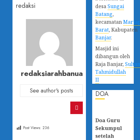
redaksi
desa
Sungai
Batang
,
kecamatan
Marta
Barat
, Kabupaten
Banjar
.
Masjid ini
dibangun oleh
Raja Banjar,
Sulta
redaksiarahbanua
Tahmidullah
II
See author's posts
DOA
Doa Guru
Sekumpul
Post Views:
236
setelah