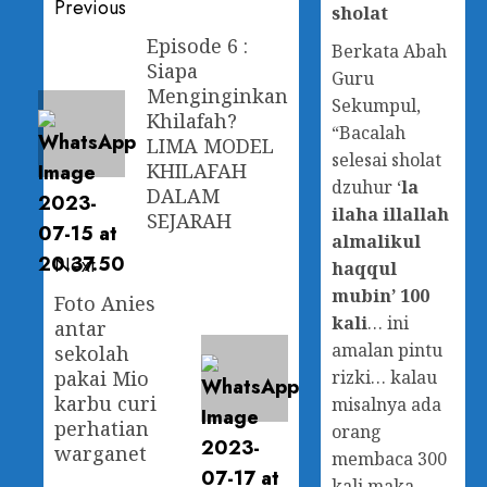
Previous
sholat
Episode 6 :
Berkata Abah
Siapa
Guru
Menginginkan
Sekumpul,
Khilafah?
“Bacalah
LIMA MODEL
selesai sholat
KHILAFAH
dzuhur ‘
la
DALAM
ilaha illallah
SEJARAH
almalikul
Next
haqqul
mubin’ 100
Foto Anies
kali
… ini
antar
amalan pintu
sekolah
pakai Mio
rizki… kalau
karbu curi
misalnya ada
perhatian
orang
warganet
membaca 300
kali maka