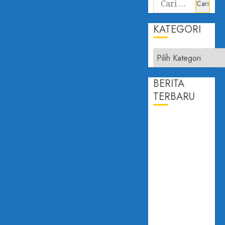
KATEGORI
BERITA
TERBARU
PROF.
DAILAMI
FIRDAUS:
KEPERCAYAAN
PUBLIK
ADALAH
JANTUNG
DEMOKRASI
DISAMPAIKAN