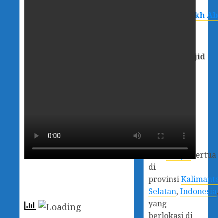
Masjid Syeikh A
Hamid
atau biasa
disebut
Masjid
Datu
Abulung
adalah salah
satu
masjid
tertua
di
provinsi
Kalimant
Selatan
,
Indonesia
yang
berlokasi di