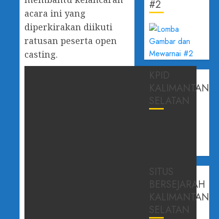
#2
acara ini yang
diperkirakan diikuti
ratusan peserta open
casting.
KPID
KALIMANTAN
SELATAN
SITUS
BERSEJARAH
KALIMANTAN
SELATAN