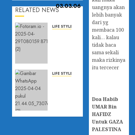
uangnya akan
RELATED NEWS
lebih banyak
dari yg
LIFE STYLE
membaca 100
Perayaan
kali… kalau
Hari Tari
tidak baca
Sedunia
sama sekali
di
maka rizkinya
Kawasan
Warisan
itu tercecer
Budaya
LIFE STYLE
Dunia
Seorang
Prambanan
Ibu
Jepang
Doa
Habib
29 APRIL
Berhadiah
2025
UMAR Bin
Monumen
0
Di
HAFIDZ
Sekitar
Untuk GAZA
Candi
PALESTINA
Mendut