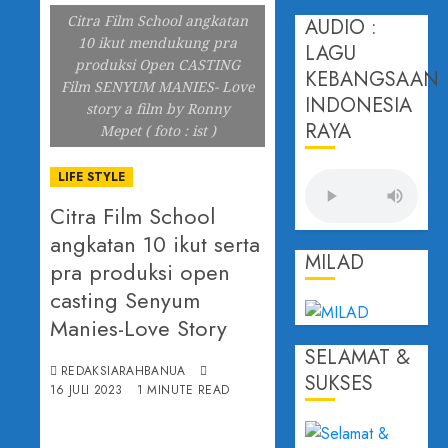
Citra Film School angkatan
AUDIO :
10 ikut mendukung pra
LAGU
produksi Open CASTING
KEBANGSAAN
Film SENYUM MANIES- Love
INDONESIA
story a film by Ronny
RAYA
Mepet ( foto : ist )
LIFE STYLE
Citra Film School
angkatan 10 ikut serta
MILAD
pra produksi open
casting Senyum
Manies-Love Story
SELAMAT &
REDAKSIARAHBANUA
SUKSES
16 JULI 2023
1 MINUTE READ