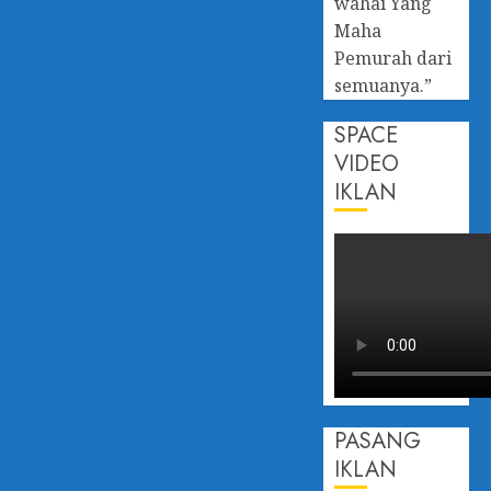
wahai Yang
Maha
Pemurah dari
semuanya.”
SPACE
VIDEO
IKLAN
PASANG
IKLAN