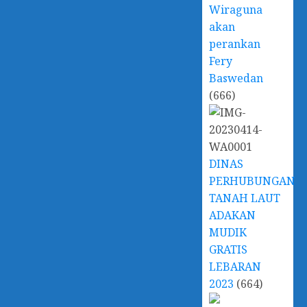
Wiraguna
akan
perankan
Fery
Baswedan
(666)
DINAS
PERHUBUNGAN
TANAH LAUT
ADAKAN
MUDIK
GRATIS
LEBARAN
2023
(664)