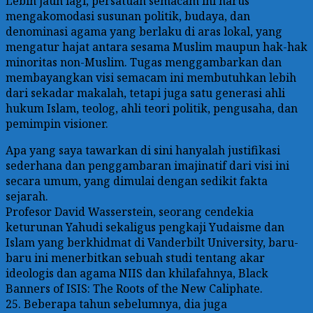
Lebih jauh lagi, persatuan semacam ini harus
mengakomodasi susunan politik, budaya, dan
denominasi agama yang berlaku di aras lokal, yang
mengatur hajat antara sesama Muslim maupun hak-hak
minoritas non-Muslim. Tugas menggambarkan dan
membayangkan visi semacam ini membutuhkan lebih
dari sekadar makalah, tetapi juga satu generasi ahli
hukum Islam, teolog, ahli teori politik, pengusaha, dan
pemimpin visioner.
Apa yang saya tawarkan di sini hanyalah justifikasi
sederhana dan penggambaran imajinatif dari visi ini
secara umum, yang dimulai dengan sedikit fakta
sejarah.
Profesor David Wasserstein, seorang cendekia
keturunan Yahudi sekaligus pengkaji Yudaisme dan
Islam yang berkhidmat di Vanderbilt University, baru-
baru ini menerbitkan sebuah studi tentang akar
ideologis dan agama NIIS dan khilafahnya, Black
Banners of ISIS: The Roots of the New Caliphate.
25. Beberapa tahun sebelumnya, dia juga