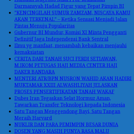
Darmansyah Hadad Figur yang Tepat Pimpin BI
”KENCINGILAH SUMUR ZAMZAM, NISCAYA KAMU
AKAN TERKENAL” – Ketika Sensasi Menjadi Jalan
Pintas Menuju Popularitas
Gubernur BI Mundur, Komisi XI Minta Pengganti
Definitif Jaga Independensi Bank Sentral
Ilmu yg manfaat, menambah kebaikan menjauhi
kemaksiatan
CERITA DARI TANAH SUCI FERDI SETIAWAN,
M.IKOM PETUGAS HAJI MEDIA CENTER HAJI
DAKER BANDARA
MENTERI ATR/BPN NUSRON WAHID AKAN HADIRI
MUKTAMAR XXIII ALWASHLIYAH JELASKAN
PROSES PENSERTIFIKATAN TANAH WAKAF
Dubes Iran Tegaskan Selat Hormuz Aman,
Tawarkan Transfer Teknologi kepada Indonesia
Satu Tangan Menggendong Bayi, Satu Tangan
Meraih Harvard
NUKLIR DAN PARA PEMIMPIN BESAR DUNIA
DOSEN YANG MASIH PUNYA RASA MALU