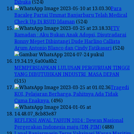
Dibuka
(524)
Para
Bacaleg Partai Ummat Banjarbaru Telah Medical
Check Up Di RSUD Idaman
(524)
FTV
Ramadan : Aku Bukan Anak Adopsi, Disutradarai
Ronny Mepet Dibintangi Dude Harlino Callista
Arum Antonio Blanco dan Cindy Fatikasari
(524)
MEMPERSIAPKAN LULUSAN PERGURUAN TINGGI
YANG DIBUTUHKAN INDUSTRI MASA DEPAN
(515)
Tragedi
KOI, Pelajaran Berharga, Pahitnya Ada Tidak
Cuma Enaknya.
(496)
REFLEKSI AWAL TAHUN 2024 : Dewan Nasional
Pergerakan Indonesia maju (DN-PIM)
(488)
Lanal Banjarmasin Terus Vaksinasi Warga Maritim