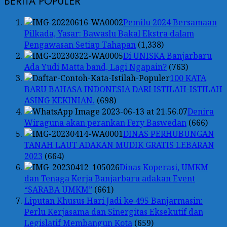
BERITA POPULER
Pemilu 2024 Bersamaan
Pilkada, Yasar: Bawaslu Bakal Ekstra dalam
Pengawasan Setiap Tahapan
(1,338)
Di UNISKA Banjarbaru
Ada Yudi Matta band, Lagi Ngapain?
(763)
100 KATA
BARU BAHASA INDONESIA DARI ISTILAH-ISTILAH
ASING KEKINIAN.
(698)
Denira
Wiraguna akan perankan Fery Baswedan
(666)
DINAS PERHUBUNGAN
TANAH LAUT ADAKAN MUDIK GRATIS LEBARAN
2023
(664)
Dinas Koperasi, UMKM
dan Tenaga Kerja Banjarbaru adakan Event
“SARABA UMKM”
(661)
Liputan Khusus Hari Jadi ke 495 Banjarmasin:
Perlu Kerjasama dan Sinergitas Eksekutif dan
Legislatif Membangun Kota
(659)