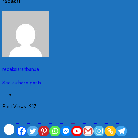
redaksi
redaksiarahbanua
See author's posts
Post Views:
217