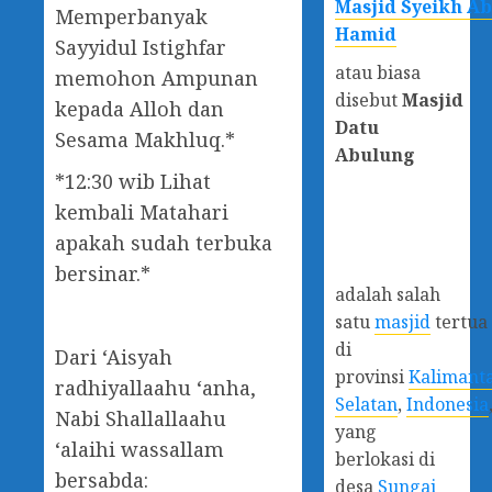
Masjid Syeikh A
Memperbanyak
Hamid
Sayyidul Istighfar
atau biasa
memohon Ampunan
disebut
Masjid
kepada Alloh dan
Datu
Sesama Makhluq.*
Abulung
*12:30 wib Lihat
kembali Matahari
apakah sudah terbuka
bersinar.*
adalah salah
satu
masjid
tertua
di
Dari ‘Aisyah
provinsi
Kalimant
radhiyallaahu ‘anha,
Selatan
,
Indonesia
Nabi Shallallaahu
yang
‘alaihi wassallam
berlokasi di
bersabda:
desa
Sungai