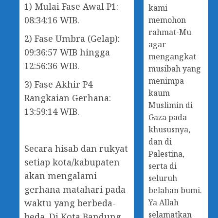
1) Mulai Fase Awal P1:
kami
08:34:16 WIB.
memohon
rahmat-Mu
2) Fase Umbra (Gelap):
agar
09:36:57 WIB hingga
mengangkat
12:56:36 WIB.
musibah yang
menimpa
3) Fase Akhir P4
kaum
Rangkaian Gerhana:
Muslimin di
13:59:14 WIB.
Gaza pada
khususnya,
dan di
Secara hisab dan rukyat
Palestina,
setiap kota/kabupaten
serta di
akan mengalami
seluruh
gerhana matahari pada
belahan bumi.
waktu yang berbeda-
Ya Allah
selamatkan
beda. Di Kota Bandung