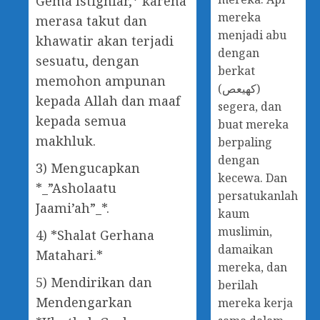
Gema Istighfar,* karena
mereka
merasa takut dan
menjadi abu
khawatir akan terjadi
dengan
sesuatu, dengan
berkat
memohon ampunan
(كهيعص)
kepada Allah dan maaf
segera, dan
kepada semua
buat mereka
makhluk.
berpaling
dengan
3) Mengucapkan
kecewa. Dan
*_”Asholaatu
persatukanlah
Jaami’ah”_*.
kaum
muslimin,
4) *Shalat Gerhana
damaikan
Matahari.*
mereka, dan
5) Mendirikan dan
berilah
Mendengarkan
mereka kerja