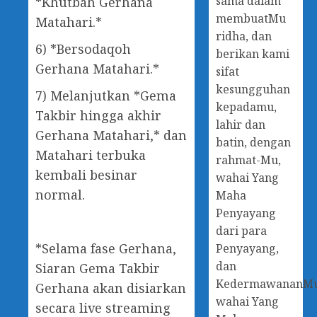
sama dalam
*Khutbah Gerhana
membuatMu
Matahari.*
ridha, dan
6) *Bersodaqoh
berikan kami
Gerhana Matahari.*
sifat
kesungguhan
7) Melanjutkan *Gema
kepadamu,
Takbir hingga akhir
lahir dan
Gerhana Matahari,* dan
batin, dengan
Matahari terbuka
rahmat-Mu,
kembali besinar
wahai Yang
normal.
Maha
Penyayang
dari para
*Selama fase Gerhana,
Penyayang,
dan
Siaran Gema Takbir
KedermawananM
Gerhana akan disiarkan
wahai Yang
secara live streaming