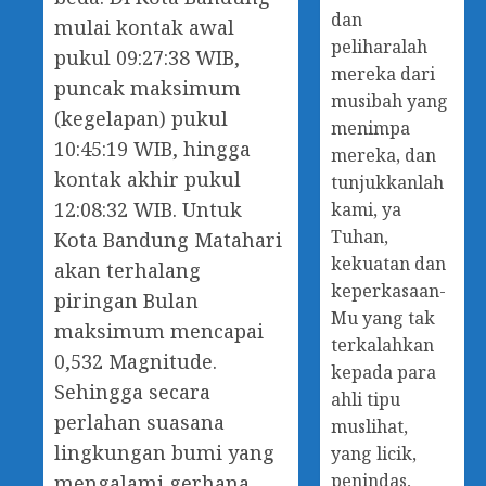
dan
mulai kontak awal
peliharalah
pukul 09:27:38 WIB,
mereka dari
puncak maksimum
musibah yang
(kegelapan) pukul
menimpa
10:45:19 WIB, hingga
mereka, dan
kontak akhir pukul
tunjukkanlah
12:08:32 WIB. Untuk
kami, ya
Tuhan,
Kota Bandung Matahari
kekuatan dan
akan terhalang
keperkasaan-
piringan Bulan
Mu yang tak
maksimum mencapai
terkalahkan
0,532 Magnitude.
kepada para
Sehingga secara
ahli tipu
perlahan suasana
muslihat,
lingkungan bumi yang
yang licik,
penindas,
mengalami gerhana