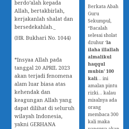
berdo’alah kepada
Berkata Abah
Allah, bertakbirlah,
Guru
kerjakanlah shalat dan
Sekumpul,
bersedekahlah._
“Bacalah
selesai sholat
(HR. Bukhari No. 1044)
dzuhur ‘
la
ilaha illallah
almalikul
*Insyaa Allah pada
haqqul
tanggal 20 APRIL 2023
mubin’ 100
akan terjadi fenomena
kali
… ini
alam luar biasa atas
amalan pintu
kehendak dan
rizki… kalau
keagungan Allah yang
misalnya ada
orang
dapat dilihat di seluruh
membaca 300
wilayah Indonesia,
kali maka
yakni GERHANA
uangnya akan