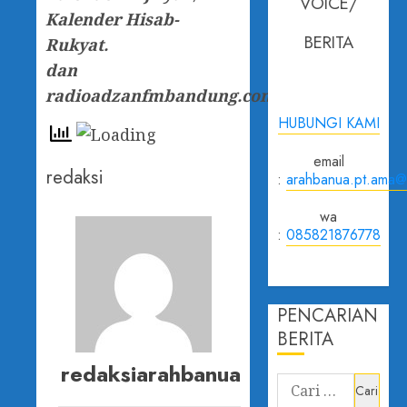
VOICE/
Kalender Hisab-
BERITA
Rukyat.
dan
radioadzanfmbandung.com
HUBUNGI KAMI
email
redaksi
:
arahbanua.pt.ama@
wa
:
085821876778
PENCARIAN
BERITA
redaksiarahbanua