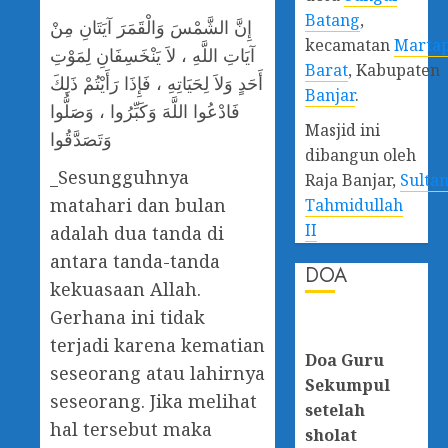
Batang
,
إِنَّ الشَّمْسَ وَالْقَمَرَ آيَتَانِ مِنْ
kecamatan
Marta
آيَاتِ اللَّهِ ، لاَ يَنْخَسِفَانِ لِمَوْتِ
Barat
, Kabupaten
أَحَدٍ وَلاَ لِحَيَاتِهِ ، فَإِذَا رَأَيْتُمْ ذَلِكَ
Banjar
.
فَادْعُوا اللَّهَ وَكَبِّرُوا ، وَصَلُّوا
Masjid ini
وَتَصَدَّقُوا
dibangun oleh
_Sesungguhnya
Raja Banjar,
Sulta
matahari dan bulan
Tahmidullah
II
adalah dua tanda di
antara tanda-tanda
DOA
kekuasaan Allah.
Gerhana ini tidak
terjadi karena kematian
Doa Guru
seseorang atau lahirnya
Sekumpul
seseorang. Jika melihat
setelah
hal tersebut maka
sholat