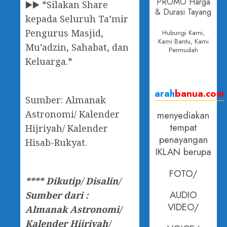
PROMO Harga
▶️▶️ *Silakan Share
& Durasi Tayang
kepada Seluruh Ta’mir
Pengurus Masjid,
Hubungi Kami,
Kami Bantu, Kami
Mu’adzin, Sahabat, dan
Permudah
Keluarga.*
arah
banua.com
Sumber: Almanak
Astronomi/ Kalender
menyediakan
tempat
Hijriyah/ Kalender
penayangan
Hisab-Rukyat.
IKLAN berupa
FOTO/
**** Dikutip/ Disalin/
AUDIO
Sumber dari :
VIDEO/
Almanak Astronomi/
Kalender Hijriyah/