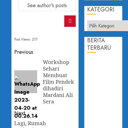
See author's posts
KATEGORI
BERITA
Post Views:
217
TERBARU
Previous
Workshop
PROF.
Sehari
DAILAMI
Membuat
FIRDAUS:
Film Pendek
KEPERCAYAAN
dihadiri
PUBLIK
Mardani Ali
ADALAH
Sera
JANTUNG
DEMOKRASI
Next
DISAMPAIKAN
Lagi, Rumah
PADA FGD