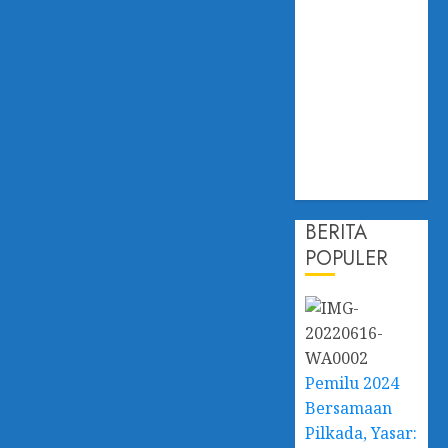
Dampak
Perubahan
Iklim,
Dislautkan
Kalsel Perkuat
Kapasitas dan
Ketahanan
Ekonomi
BERITA
POPULER
Pemilu 2024
Bersamaan
Pilkada, Yasar: