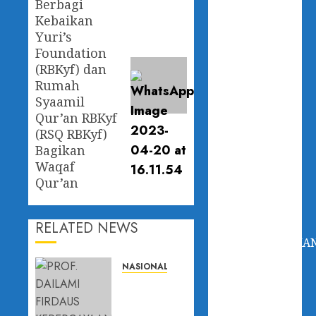
Berbagi
”KONSOLIDASI
Kebaikan
DEMOKRASI”
Yuri’s
DAN MOU UIA
Foundation
– BAWASLU
(RBKyf) dan
DKI
Rumah
Syaamil
INDONESIA –
Qur’an RBKyf
YAMAN
(RSQ RBKyf)
TEKEN MOU
Bagikan
PENJAMINAN
Waqaf
PRODUK
Qur’an
HALAL,
KADIN
INDONESIA:
RELATED NEWS
MENGHILANGKA
HAMBATAN
NASIONAL
DAN
PROF.
MENINGKAT
DAILAMI
VOLUME
FIRDAUS: