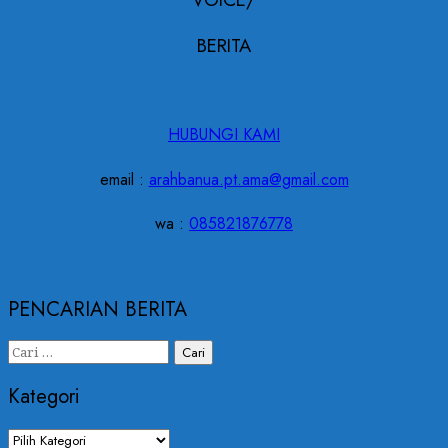
BERITA
HUBUNGI KAMI
email :
arahbanua.pt.ama@gmail.com
wa :
085821876778
PENCARIAN BERITA
Cari
untuk:
Kategori
Kategori