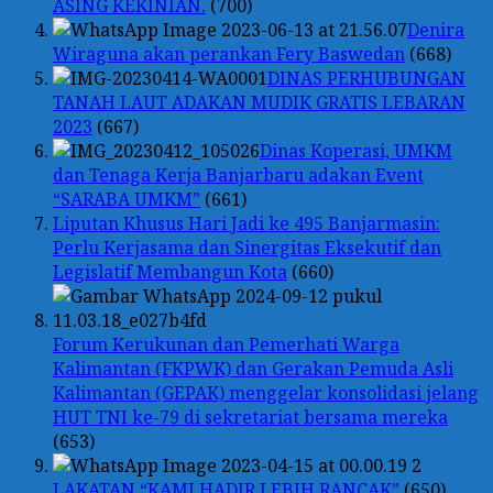
ASING KEKINIAN.
(700)
Denira
Wiraguna akan perankan Fery Baswedan
(668)
DINAS PERHUBUNGAN
TANAH LAUT ADAKAN MUDIK GRATIS LEBARAN
2023
(667)
Dinas Koperasi, UMKM
dan Tenaga Kerja Banjarbaru adakan Event
“SARABA UMKM”
(661)
Liputan Khusus Hari Jadi ke 495 Banjarmasin:
Perlu Kerjasama dan Sinergitas Eksekutif dan
Legislatif Membangun Kota
(660)
Forum Kerukunan dan Pemerhati Warga
Kalimantan (FKPWK) dan Gerakan Pemuda Asli
Kalimantan (GEPAK) menggelar konsolidasi jelang
HUT TNI ke-79 di sekretariat bersama mereka
(653)
LAKATAN “KAMI HADIR LEBIH RANCAK”
(650)