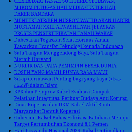
CERITA DARI TANAH SUCI FERDI SETIAWAN,
M.IKOM PETUGAS HAJI MEDIA CENTER HAJI
DAKER BANDARA
MENTERI ATR/BPN NUSRON WAHID AKAN HADIRI
MUKTAMAR XXIII ALWASHLIYAH JELASKAN
PROSES PENSERTIFIKATAN TANAH WAKAF
Dubes Iran Tegaskan Selat Hormuz Aman,
Tawarkan Transfer Teknologi kepada Indonesia
Satu Tangan Menggendong Bayi, Satu Tangan
Meraih Harvard
NUKLIR DAN PARA PEMIMPIN BESAR DUNIA
DOSEN YANG MASIH PUNYA RASA MALU
Sikap dermawan Penting bagi yang kaya (سخاء
الاغنياء) dalam Islam
KPK dan Pemprov Kalsel Evaluasi Dampak
Pelatihan Integritas, Perkuat Budaya Anti Korupsi
Dinas Koperasi dan UKM Kalsel Aktif Bantu
Masyarakat Bentuk Koperasi
Gubernur Kalsel Bahas Hilirisasi Batubara Menuju
Target Pertumbuhan Ekonomi 8,1 Persen
Hari Posyandu Nasional 2026, Kalsel Optimalkan