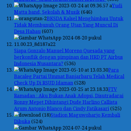
Yudi
Matta band, Sekolah & Musik
(646)
BKSDA Kalsel Menghimbau Untuk
Tidak Membunuh Orang Utan Yang Muncul Di
Desa Habau
(607)
Siapa Gonzalo Manuel Moreno Quesada yang
berkonflik dengan pimpinan dan HRD PT Airbus
Indonesia Nusantara?
(536)
Para
Bacaleg Partai Ummat Banjarbaru Telah Medical
Check Up Di RSUD Idaman
(528)
FTV
Ramadan : Aku Bukan Anak Adopsi, Disutradarai
Ronny Mepet Dibintangi Dude Harlino Callista
Arum Antonio Blanco dan Cindy Fatikasari
(525)
Stadion Maguwoharjo Kembali
Dibuka
(524)