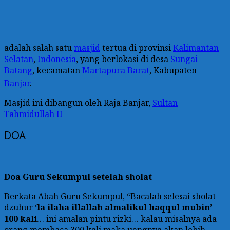
adalah salah satu
masjid
tertua di provinsi
Kalimantan
Selatan
,
Indonesia
, yang berlokasi di desa
Sungai
Batang
, kecamatan
Martapura Barat
, Kabupaten
Banjar
.
Masjid ini dibangun oleh Raja Banjar,
Sultan
Tahmidullah II
DOA
Doa Guru Sekumpul setelah sholat
Berkata Abah Guru Sekumpul, “Bacalah selesai sholat
dzuhur ‘
la ilaha illallah almalikul haqqul mubin’
100 kali
… ini amalan pintu rizki… kalau misalnya ada