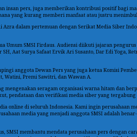
an insan pers, juga memberikan kontribusi positif bagi 
mana yang kurang memberi manfaat atau justru menimbu
 Azra dalam pertemuan dengan Serikat Media Siber Indon
a Umum SMSI Firdaus. Audiensi diikuti jajaran pengurus pu
SH, Aat Surya Safaat Ervik Ari Susanto, Dar Edi Yoga, Ret
mpingi anggota Dewan Pers yang juga ketua Komisi Pembe
at, Watini, Premi Sawitri, dan Wawan A.
g mengenakan seragam organisasi warna hitam dan berpe
t, pendataan dan verifikasi media siber yang tergabung 
ia online di seluruh Indonesia. Kami ingin perusahaan me
 perusahaan media yang menjadi anggota SMSI adalah bena
daus, SMSI membantu mendata perusahaan pers dengan car