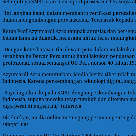
Selanjutnya SMSI akan mensuport proses verifikasinya 
“Ini langkah kami, dalam membantu verifikasi perusahaa
dalam mengembangan pers nasional. Termasuk kepada w
Ketua Prof Azyumardi Azra tampak antusias dan bersem
belum lama ini dilantik, berusaha untuk terus meningka
“Dengan keterbatasan tim dewan pers dalam melakukan 
serahkan ke Dewan Pers untuk kami lakukan pendataan d
profesional, sesuai semangat UU Pers nomor 40 tahun 199
Azyumardi Azra menuturkan, Media berita siber telah men
Indonesia. Karena perkembangan teknologi digital, sang
“Saya ingatkan kepada SMSI, dengan perkembangan teknol
Indonesia, supaya mereka tetap tumbuh dan diterima masy
juga pesat di negeri ini,” tuturnya.
Disebutkan, media online memegang peranan penting dal
sangat luas.
Mengacu kepada UU No 40 tahun 1999 tentang Pers, maka