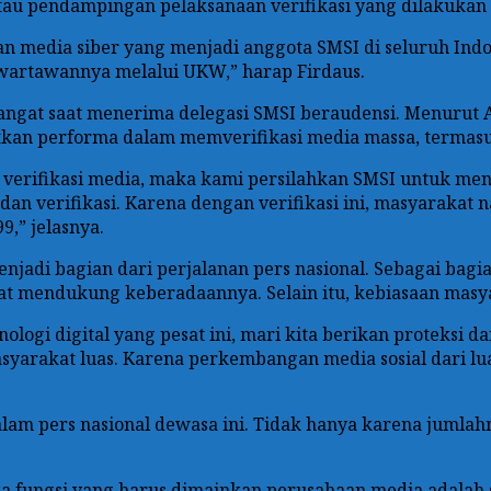
atau pendampingan pelaksanaan verifikasi yang dilakukan
n media siber yang menjadi anggota SMSI di seluruh Indo
artawannya melalui UKW,” harap Firdaus.
angat saat menerima delegasi SMSI beraudensi. Menurut 
tkan performa dalam memverifikasi media massa, termasuk
verifikasi media, maka kami persilahkan SMSI untuk men
an verifikasi. Karena dengan verifikasi ini, masyarakat
9,” jelasnya.
jadi bagian dari perjalanan pers nasional. Sebagai bagi
at mendukung keberadaannya. Selain itu, kebiasaan masya
ogi digital yang pesat ini, mari kita berikan proteksi 
arakat luas. Karena perkembangan media sosial dari luar 
am pers nasional dewasa ini. Tidak hanya karena jumlah
 fungsi yang harus dimainkan perusahaan media adalah s