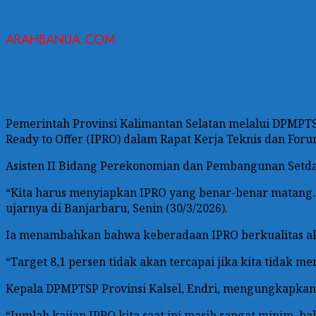
ARAHBANUA.COM
Pemerintah Provinsi Kalimantan Selatan melalui DPMPTS
Ready to Offer (IPRO) dalam Rapat Kerja Teknis dan For
Asisten II Bidang Perekonomian dan Pembangunan Setdap
“Kita harus menyiapkan IPRO yang benar-benar matang. S
ujarnya di Banjarbaru, Senin (30/3/2026).
Ia menambahkan bahwa keberadaan IPRO berkualitas ak
“Target 8,1 persen tidak akan tercapai jika kita tidak 
Kepala DPMPTSP Provinsi Kalsel, Endri, mengungkapkan b
“Jumlah kajian IPRO kita saat ini masih sangat minim, b