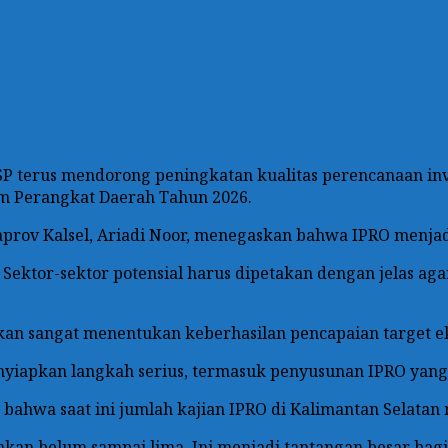
P terus mendorong peningkatan kualitas perencanaan inv
um Perangkat Daerah Tahun 2026.
rov Kalsel, Ariadi Noor, menegaskan bahwa IPRO menjadi
ektor-sektor potensial harus dipetakan dengan jelas aga
an sangat menentukan keberhasilan pencapaian target e
menyiapkan langkah serius, termasuk penyusunan IPRO yang
ahwa saat ini jumlah kajian IPRO di Kalimantan Selatan m
ahkan belum sampai lima. Ini menjadi tantangan besar bagi