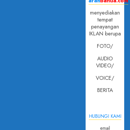
arah
banua.com
menyediakan
tempat
penayangan
IKLAN berupa
FOTO/
AUDIO
VIDEO/
VOICE/
BERITA
HUBUNGI KAMI
email