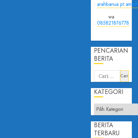
:
arahbanua.pt.ama@
wa
:
085821876778
PENCARIAN
BERITA
KATEGORI
BERITA
TERBARU