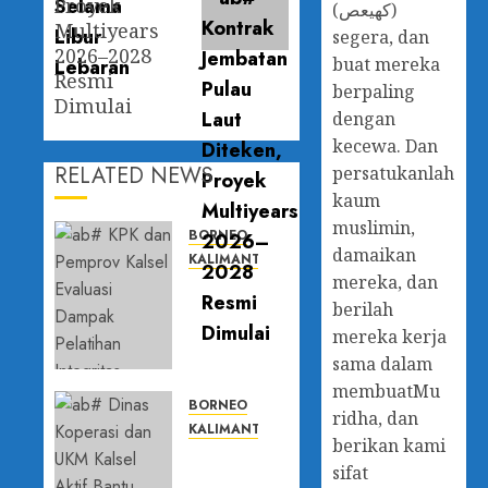
Proyek
(كهيعص)
Multiyears
segera, dan
2026–2028
buat mereka
Resmi
berpaling
Dimulai
dengan
kecewa. Dan
RELATED NEWS
persatukanlah
kaum
muslimin,
BORNEO
damaikan
KALIMANTAN SELATAN
mereka, dan
KPK dan
Pemprov
berilah
Kalsel
mereka kerja
Evaluasi
sama dalam
Dampak
membuatMu
Pelatihan
BORNEO
ridha, dan
Integritas,
KALIMANTAN SELATAN
berikan kami
Perkuat
Dinas
sifat
Budaya
Koperasi