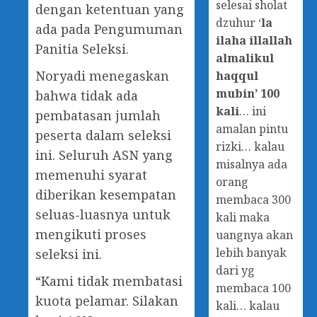
selesai sholat
dengan ketentuan yang
dzuhur ‘
la
ada pada Pengumuman
ilaha illallah
Panitia Seleksi.
almalikul
Noryadi menegaskan
haqqul
mubin’ 100
bahwa tidak ada
kali
… ini
pembatasan jumlah
amalan pintu
peserta dalam seleksi
rizki… kalau
ini. Seluruh ASN yang
misalnya ada
memenuhi syarat
orang
diberikan kesempatan
membaca 300
seluas-luasnya untuk
kali maka
mengikuti proses
uangnya akan
lebih banyak
seleksi ini.
dari yg
“Kami tidak membatasi
membaca 100
kuota pelamar. Silakan
kali… kalau