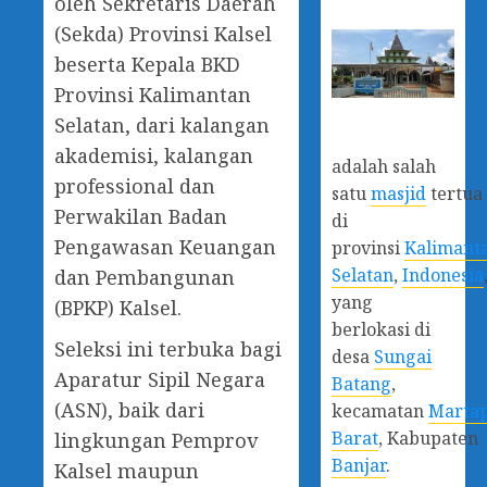
oleh Sekretaris Daerah
(Sekda) Provinsi Kalsel
beserta Kepala BKD
Provinsi Kalimantan
Selatan, dari kalangan
akademisi, kalangan
adalah salah
professional dan
satu
masjid
tertua
Perwakilan Badan
di
Pengawasan Keuangan
provinsi
Kalimant
Selatan
,
Indonesia
dan Pembangunan
yang
(BPKP) Kalsel.
berlokasi di
Seleksi ini terbuka bagi
desa
Sungai
Aparatur Sipil Negara
Batang
,
(ASN), baik dari
kecamatan
Marta
Barat
, Kabupaten
lingkungan Pemprov
Banjar
.
Kalsel maupun