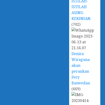
ISTILAH-
ISTILAH
ASING
KEKINIAN.
(702)
Denira
Wiraguna
akan
perankan
Fery
Baswedan
(669)