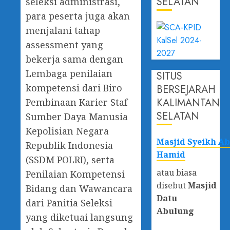
SELATAN
seleksi administrasi,
para peserta juga akan
menjalani tahap
assessment yang
bekerja sama dengan
Lembaga penilaian
SITUS
kompetensi dari Biro
BERSEJARAH
KALIMANTAN
Pembinaan Karier Staf
SELATAN
Sumber Daya Manusia
Kepolisian Negara
Masjid Syeikh A
Republik Indonesia
Hamid
(SSDM POLRI), serta
atau biasa
Penilaian Kompetensi
disebut
Masjid
Bidang dan Wawancara
Datu
dari Panitia Seleksi
Abulung
yang diketuai langsung