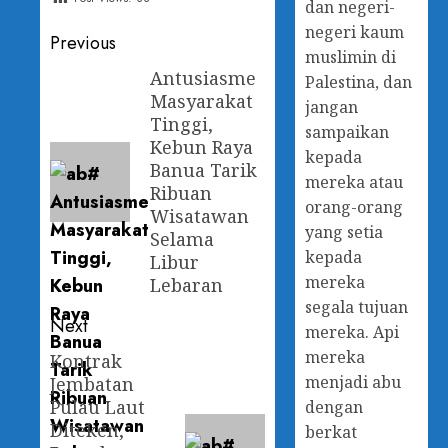
dan negeri-
negeri kaum
Previous
muslimin di
Antusiasme
Palestina, dan
Masyarakat
jangan
Tinggi,
sampaikan
Kebun Raya
kepada
Banua Tarik
mereka atau
Ribuan
orang-orang
Wisatawan
yang setia
Selama
kepada
Libur
mereka
Lebaran
segala tujuan
Next
mereka. Api
mereka
Kontrak
menjadi abu
Jembatan
Pulau Laut
dengan
Diteken,
berkat