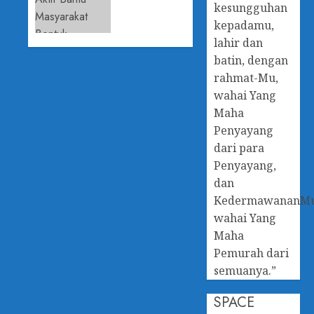
kesungguhan
Anti
dan UKM
Korupsi
Kalsel
kepadamu,
Aktif
lahir dan
29 APRIL
Bantu
batin, dengan
2026
Masyarakat
rahmat-Mu,
0
Bentuk
wahai Yang
Koperasi
Maha
Penyayang
29 APRIL
2026
dari para
0
Penyayang,
dan
KedermawananM
wahai Yang
Maha
Pemurah dari
semuanya.”
SPACE