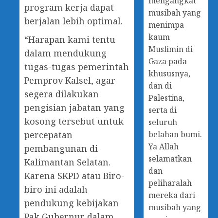
mengangkat
program kerja dapat
musibah yang
berjalan lebih optimal.
menimpa
kaum
“Harapan kami tentu
Muslimin di
dalam mendukung
Gaza pada
tugas-tugas pemerintah
khususnya,
Pemprov Kalsel, agar
dan di
segera dilakukan
Palestina,
pengisian jabatan yang
serta di
kosong tersebut untuk
seluruh
belahan bumi.
percepatan
Ya Allah
pembangunan di
selamatkan
Kalimantan Selatan.
dan
Karena SKPD atau Biro-
peliharalah
biro ini adalah
mereka dari
pendukung kebijakan
musibah yang
Pak Gubernur dalam