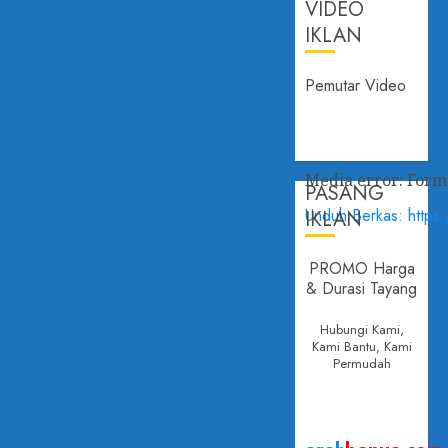
VIDEO
IKLAN
Pemutar Video
Media error: Forma
PASANG
Unduh Berkas: https
IKLAN
PROMO Harga
& Durasi Tayang
00:00
Hubungi Kami,
Kami Bantu, Kami
Permudah