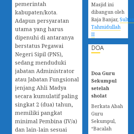
pemerintah
Masjid ini
dibangun oleh
kabupaten/kota.
Raja Banjar,
Sulta
Adapun persyaratan
Tahmidullah
utama yang harus
II
dipenuhi di antaranya
berstatus Pegawai
DOA
Negeri Sipil (PNS),
sedang menduduki
jabatan Administrator
Doa Guru
atau Jabatan Fungsional
Sekumpul
jenjang Ahli Madya
setelah
sholat
secara kumulatif paling
singkat 2 (dua) tahun,
Berkata Abah
memiliki pangkat
Guru
minimal Pembina (IV/a)
Sekumpul,
“Bacalah
dan lain-lain sesuai