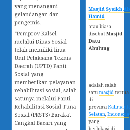
yang menangani
Masjid Syeikh A
gelandangan dan
Hamid
pengemis.
atau biasa
“Pemprov Kalsel
disebut
Masjid
Datu
melalui Dinas Sosial
Abulung
telah memiliki lima
Unit Pelaksana Teknis
Daerah (UPTD) Panti
Sosial yang
memberikan pelayanan
adalah salah
rehabilitasi sosial, salah
satu
masjid
tertua
satunya melalui Panti
di
Rehabilitasi Sosial Tuna
provinsi
Kalimant
Selatan
,
Indonesia
Sosial (PRSTS) Barakat
yang
Cangkal Bacari yang
berlokasi di