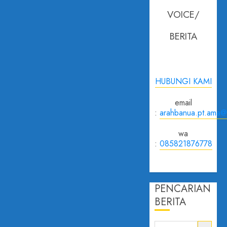
VOICE/
BERITA
HUBUNGI KAMI
email
:
arahbanua.pt.ama@
wa
:
085821876778
PENCARIAN
BERITA
Cari