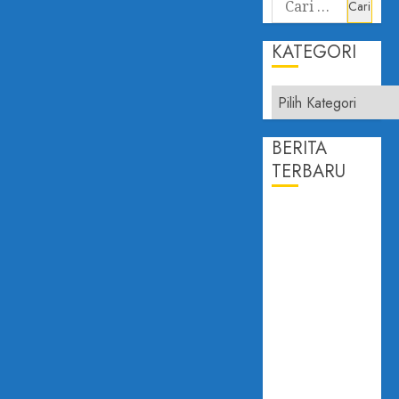
untuk:
KATEGORI
Kategori
BERITA
TERBARU
PROF.
DAILAMI
FIRDAUS:
KEPERCAYAAN
PUBLIK
ADALAH
JANTUNG
DEMOKRASI
DISAMPAIKAN