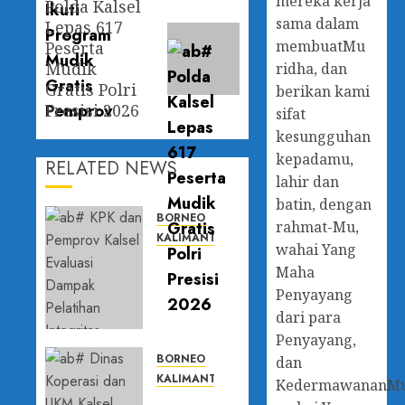
mereka kerja
Polda Kalsel
Next
sama dalam
Lepas 617
post:
membuatMu
Peserta
Mudik
ridha, dan
Gratis Polri
berikan kami
Presisi 2026
sifat
kesungguhan
kepadamu,
RELATED NEWS
lahir dan
batin, dengan
BORNEO
rahmat-Mu,
KALIMANTAN SELATAN
wahai Yang
KPK dan
Maha
Pemprov
Penyayang
Kalsel
dari para
Evaluasi
Dampak
Penyayang,
Pelatihan
BORNEO
dan
Integritas,
KALIMANTAN SELATAN
KedermawananM
Perkuat
Dinas