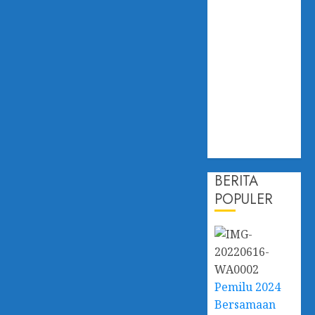
Hadapi
Dampak
Perubahan
Iklim,
Dislautkan
Kalsel Perkuat
Kapasitas dan
Ketahanan
Ekonomi
BERITA
POPULER
Pemilu 2024
Bersamaan