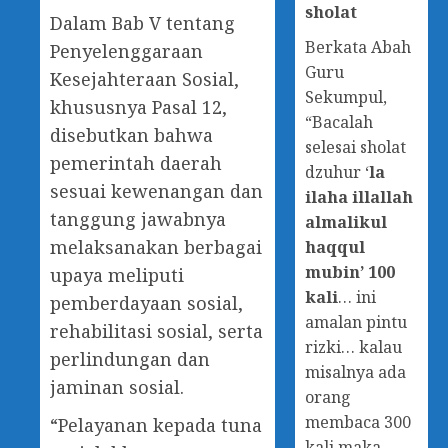
sholat
Dalam Bab V tentang
Berkata Abah
Penyelenggaraan
Guru
Kesejahteraan Sosial,
Sekumpul,
khususnya Pasal 12,
“Bacalah
disebutkan bahwa
selesai sholat
pemerintah daerah
dzuhur ‘
la
sesuai kewenangan dan
ilaha illallah
tanggung jawabnya
almalikul
melaksanakan berbagai
haqqul
mubin’ 100
upaya meliputi
kali
… ini
pemberdayaan sosial,
amalan pintu
rehabilitasi sosial, serta
rizki… kalau
perlindungan dan
misalnya ada
jaminan sosial.
orang
membaca 300
“Pelayanan kepada tuna
kali maka