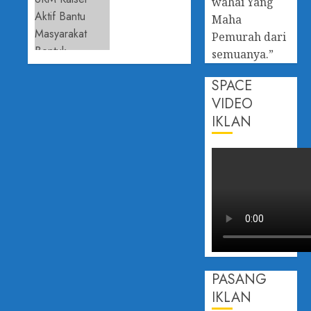
wahai Yang
Budaya
Koperasi
Maha
Anti
dan UKM
Pemurah dari
Korupsi
Kalsel
semuanya.”
Aktif
29 APRIL
Bantu
2026
SPACE
Masyarakat
0
VIDEO
Bentuk
Koperasi
IKLAN
29 APRIL
2026
0
PASANG
IKLAN