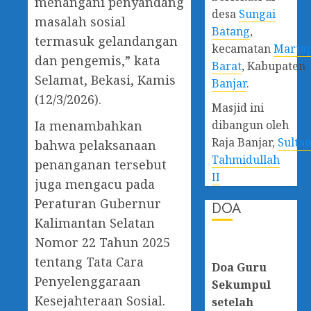
menangani penyandang
desa
Sungai
masalah sosial
Batang
,
termasuk gelandangan
kecamatan
Marta
dan pengemis,” kata
Barat
, Kabupaten
Selamat, Bekasi, Kamis
Banjar
.
(12/3/2026).
Masjid ini
dibangun oleh
Ia menambahkan
Raja Banjar,
Sulta
bahwa pelaksanaan
Tahmidullah
penanganan tersebut
II
juga mengacu pada
Peraturan Gubernur
DOA
Kalimantan Selatan
Nomor 22 Tahun 2025
tentang Tata Cara
Doa Guru
Penyelenggaraan
Sekumpul
Kesejahteraan Sosial.
setelah