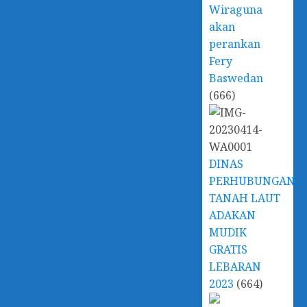
Wiraguna
akan
perankan
Fery
Baswedan
(666)
DINAS
PERHUBUNGAN
TANAH LAUT
ADAKAN
MUDIK
GRATIS
LEBARAN
2023
(664)