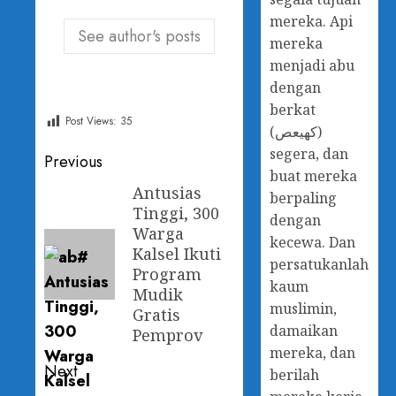
mereka. Api
See author's posts
mereka
menjadi abu
dengan
berkat
Post Views:
35
(كهيعص)
segera, dan
Post
Previous
buat mereka
navigation
Antusias
Previous
berpaling
Tinggi, 300
post:
dengan
Warga
kecewa. Dan
Kalsel Ikuti
persatukanlah
Program
kaum
Mudik
muslimin,
Gratis
damaikan
Pemprov
mereka, dan
Next
berilah