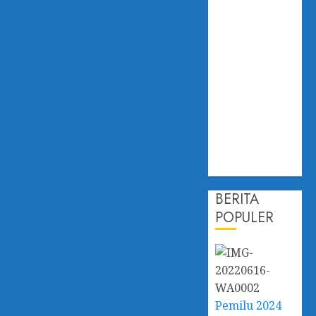
8,1 Persen
Hadapi
Dampak
Perubahan
Iklim,
Dislautkan
Kalsel Perkuat
Kapasitas dan
Ketahanan
Ekonomi
BERITA
POPULER
Pemilu 2024