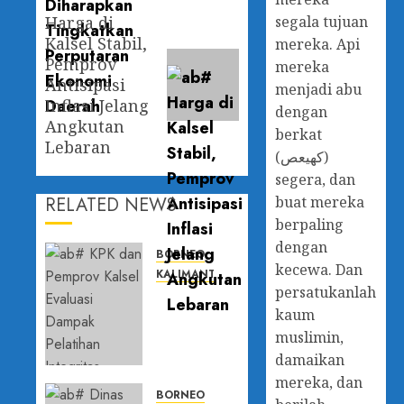
Harga di
segala tujuan
Kalsel Stabil,
mereka. Api
Pemprov
mereka
Antisipasi
menjadi abu
Inflasi Jelang
dengan
Angkutan
berkat
Lebaran
(كهيعص)
segera, dan
RELATED NEWS
buat mereka
berpaling
dengan
BORNEO
kecewa. Dan
KALIMANTAN SELATAN
persatukanlah
KPK dan
kaum
Pemprov
Kalsel
muslimin,
Evaluasi
damaikan
Dampak
mereka, dan
Pelatihan
BORNEO