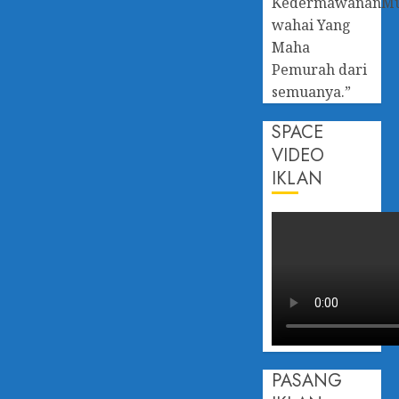
KedermawananM
wahai Yang
Maha
Pemurah dari
semuanya.”
SPACE
VIDEO
IKLAN
PASANG