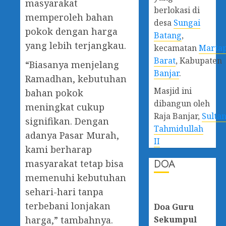
masyarakat
berlokasi di
memperoleh bahan
desa
Sungai
pokok dengan harga
Batang
,
yang lebih terjangkau.
kecamatan
Marta
Barat
, Kabupaten
“Biasanya menjelang
Banjar
.
Ramadhan, kebutuhan
Masjid ini
bahan pokok
dibangun oleh
meningkat cukup
Raja Banjar,
Sulta
signifikan. Dengan
Tahmidullah
adanya Pasar Murah,
II
kami berharap
DOA
masyarakat tetap bisa
memenuhi kebutuhan
sehari-hari tanpa
terbebani lonjakan
Doa Guru
Sekumpul
harga,” tambahnya.