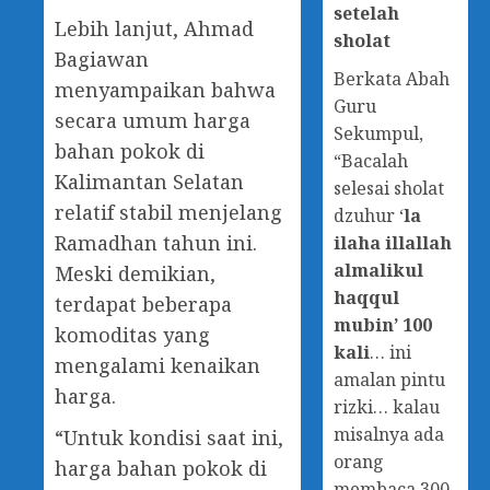
setelah
Lebih lanjut, Ahmad
sholat
Bagiawan
Berkata Abah
menyampaikan bahwa
Guru
secara umum harga
Sekumpul,
bahan pokok di
“Bacalah
Kalimantan Selatan
selesai sholat
relatif stabil menjelang
dzuhur ‘
la
Ramadhan tahun ini.
ilaha illallah
almalikul
Meski demikian,
haqqul
terdapat beberapa
mubin’ 100
komoditas yang
kali
… ini
mengalami kenaikan
amalan pintu
harga.
rizki… kalau
misalnya ada
“Untuk kondisi saat ini,
orang
harga bahan pokok di
membaca 300