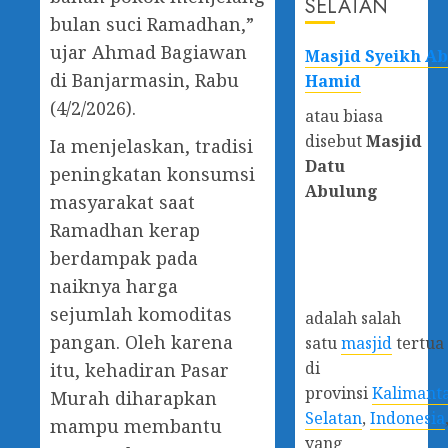
SELATAN
bulan suci Ramadhan,”
ujar Ahmad Bagiawan
Masjid Syeikh A
di Banjarmasin, Rabu
Hamid
(4/2/2026).
atau biasa
disebut
Masjid
Ia menjelaskan, tradisi
Datu
peningkatan konsumsi
Abulung
masyarakat saat
Ramadhan kerap
berdampak pada
naiknya harga
sejumlah komoditas
adalah salah
pangan. Oleh karena
satu
masjid
tertua
di
itu, kehadiran Pasar
provinsi
Kalimant
Murah diharapkan
Selatan
,
Indonesia
mampu membantu
yang