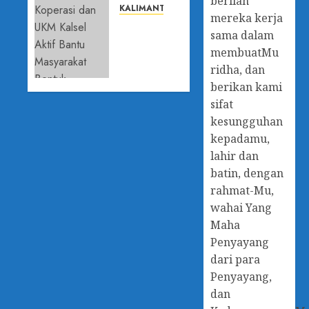
berilah
Integritas,
KALIMANTAN SELATAN
mereka kerja
Perkuat
Dinas
sama dalam
Budaya
Koperasi
membuatMu
Anti
dan UKM
Korupsi
ridha, dan
Kalsel
Aktif
berikan kami
29 APRIL
Bantu
sifat
2026
Masyarakat
kesungguhan
0
Bentuk
kepadamu,
Koperasi
lahir dan
batin, dengan
29 APRIL
2026
rahmat-Mu,
0
wahai Yang
Maha
Penyayang
dari para
Penyayang,
dan