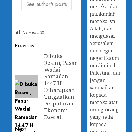
See author's posts
mereka, dan
jauhkanlah
mereka, ya
Allah, dari
Post Views:
30
menguasai
Yerusalem
Previous
dan negeri-
Dibuka
negeri kaum
Resmi, Pasar
muslimin di
Wadai
Palestina, dan
Ramadan
jangan
1447 H
sampaikan
Diharapkan
kepada
Tingkatkan
mereka atau
Perputaran
orang-orang
Ekonomi
Daerah
yang setia
kepada
Next
mereka