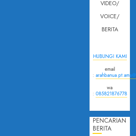
VIDEO/
VOICE/
BERITA
HUBUNGI KAMI
email
:
arahbanua.pt.ama@
wa
:
085821876778
PENCARIAN
BERITA