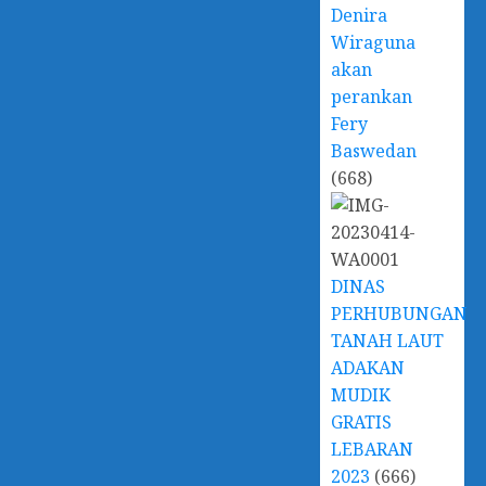
Denira
Wiraguna
akan
perankan
Fery
Baswedan
(668)
DINAS
PERHUBUNGAN
TANAH LAUT
ADAKAN
MUDIK
GRATIS
LEBARAN
2023
(666)