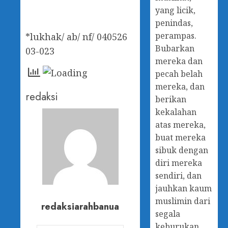
yang licik,
penindas,
perampas.
*lukhak/ ab/ nf/ 040526
Bubarkan
03-023
mereka dan
pecah belah
mereka, dan
redaksi
berikan
kekalahan
atas mereka,
buat mereka
sibuk dengan
diri mereka
sendiri, dan
jauhkan kaum
muslimin dari
redaksiarahbanua
segala
keburukan