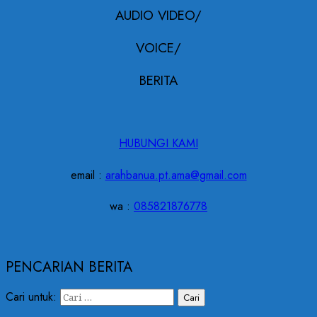
AUDIO VIDEO/
VOICE/
BERITA
HUBUNGI KAMI
email :
arahbanua.pt.ama@gmail.com
wa :
085821876778
PENCARIAN BERITA
Cari untuk: