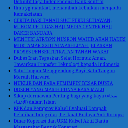
Definitif Jaga Independensi Bank Sentral
Ilmu yg manfaat, menambah kebaikan menjauhi
kemaksiatan
CERITA DARI TANAH SUCI FERDI SETIAWAN,
M.IKOM PETUGAS HAJI MEDIA CENTER HAJI
DAKER BANDARA
MENTERI ATR/BPN NUSRON WAHID AKAN HADIRI
MUKTAMAR XXIII ALWASHLIYAH JELASKAN
PROSES PENSERTIFIKATAN TANAH WAKAF
Dubes Iran Tegaskan Selat Hormuz Aman,
Tawarkan Transfer Teknologi kepada Indonesia
Satu Tangan Menggendong Bayi, Satu Tangan
Meraih Harvard
NUKLIR DAN PARA PEMIMPIN BESAR DUNIA
DOSEN YANG MASIH PUNYA RASA MALU
Sikap dermawan Penting bagi yang kaya (سخاء
الاغنياء) dalam Islam
KPK dan Pemprov Kalsel Evaluasi Dampak
Pelatihan Integritas, Perkuat Budaya Anti Korupsi
Dinas Koperasi dan UKM Kalsel Aktif Bantu
Masyarakat Bentuk Koperasi