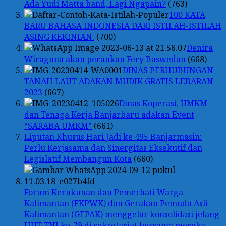
Ada Yudi Matta band, Lagi Ngapain?
(763)
100 KATA
BARU BAHASA INDONESIA DARI ISTILAH-ISTILAH
ASING KEKINIAN.
(700)
Denira
Wiraguna akan perankan Fery Baswedan
(668)
DINAS PERHUBUNGAN
TANAH LAUT ADAKAN MUDIK GRATIS LEBARAN
2023
(667)
Dinas Koperasi, UMKM
dan Tenaga Kerja Banjarbaru adakan Event
“SARABA UMKM”
(661)
Liputan Khusus Hari Jadi ke 495 Banjarmasin:
Perlu Kerjasama dan Sinergitas Eksekutif dan
Legislatif Membangun Kota
(660)
Forum Kerukunan dan Pemerhati Warga
Kalimantan (FKPWK) dan Gerakan Pemuda Asli
Kalimantan (GEPAK) menggelar konsolidasi jelang
HUT TNI ke-79 di sekretariat bersama mereka