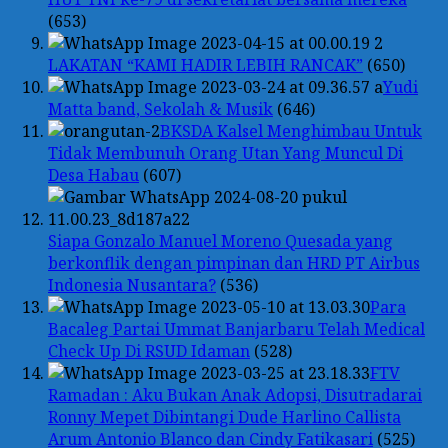
(653)
LAKATAN “KAMI HADIR LEBIH RANCAK”
(650)
Yudi
Matta band, Sekolah & Musik
(646)
BKSDA Kalsel Menghimbau Untuk
Tidak Membunuh Orang Utan Yang Muncul Di
Desa Habau
(607)
Siapa Gonzalo Manuel Moreno Quesada yang
berkonflik dengan pimpinan dan HRD PT Airbus
Indonesia Nusantara?
(536)
Para
Bacaleg Partai Ummat Banjarbaru Telah Medical
Check Up Di RSUD Idaman
(528)
FTV
Ramadan : Aku Bukan Anak Adopsi, Disutradarai
Ronny Mepet Dibintangi Dude Harlino Callista
Arum Antonio Blanco dan Cindy Fatikasari
(525)