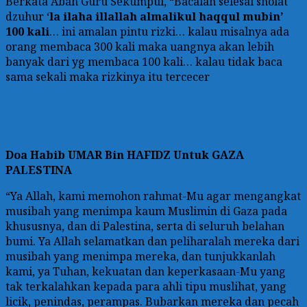
Berkata Abah Guru Sekumpul, “Bacalah selesai sholat
dzuhur ‘
la ilaha illallah almalikul haqqul mubin’
100 kali
… ini amalan pintu rizki… kalau misalnya ada
orang membaca 300 kali maka uangnya akan lebih
banyak dari yg membaca 100 kali… kalau tidak baca
sama sekali maka rizkinya itu tercecer
Doa
Habib UMAR Bin HAFIDZ Untuk GAZA
PALESTINA
“Ya Allah, kami memohon rahmat-Mu agar mengangkat
musibah yang menimpa kaum Muslimin di Gaza pada
khususnya, dan di Palestina, serta di seluruh belahan
bumi. Ya Allah selamatkan dan peliharalah mereka dari
musibah yang menimpa mereka, dan tunjukkanlah
kami, ya Tuhan, kekuatan dan keperkasaan-Mu yang
tak terkalahkan kepada para ahli tipu muslihat, yang
licik, penindas, perampas. Bubarkan mereka dan pecah