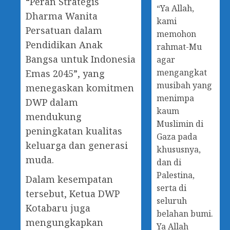
“Peran Strategis
“Ya Allah,
Dharma Wanita
kami
Persatuan dalam
memohon
Pendidikan Anak
rahmat-Mu
Bangsa untuk Indonesia
agar
mengangkat
Emas 2045”, yang
musibah yang
menegaskan komitmen
menimpa
DWP dalam
kaum
mendukung
Muslimin di
peningkatan kualitas
Gaza pada
keluarga dan generasi
khususnya,
muda.
dan di
Palestina,
Dalam kesempatan
serta di
tersebut, Ketua DWP
seluruh
Kotabaru juga
belahan bumi.
mengungkapkan
Ya Allah