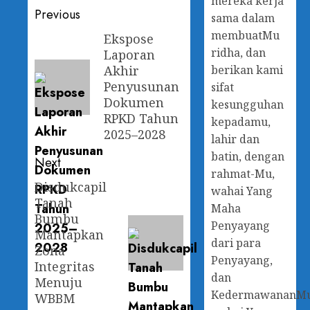
mereka kerja
Previous
sama dalam
membuatMu
Ekspose
ridha, dan
Laporan
Akhir
berikan kami
Penyusunan
sifat
Dokumen
kesungguhan
RPKD Tahun
kepadamu,
2025–2028
lahir dan
batin, dengan
Next
rahmat-Mu,
Disdukcapil
wahai Yang
Tanah
Maha
Bumbu
Penyayang
Mantapkan
dari para
Zona
Penyayang,
Integritas
dan
Menuju
KedermawananM
WBBM