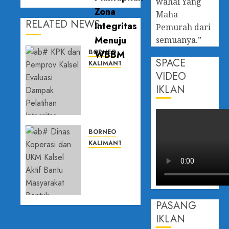
wahai Yang
Maha
RELATED NEWS
Pemurah dari
semuanya.”
BORNEO
SPACE
KALIMANTAN SELATAN
VIDEO
KPK dan
Pemprov
IKLAN
Kalsel
Evaluasi
Dampak
Pelatihan
BORNEO
Integritas,
KALIMANTAN SELATAN
Perkuat
Dinas
Budaya
Koperasi
Anti
dan UKM
Korupsi
Kalsel
Aktif
PASANG
29 APRIL
Bantu
IKLAN
2026
Masyarakat
0