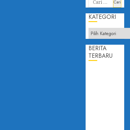
KATEGORI
BERITA
TERBARU
PROF.
DAILAMI
FIRDAUS:
KEPERCAYAAN
PUBLIK
ADALAH
JANTUNG
DEMOKRASI
DISAMPAIKAN