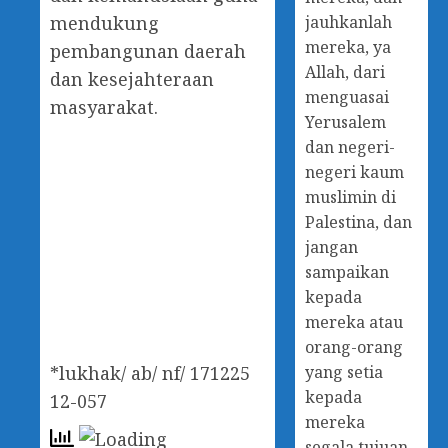
jauhkanlah
mendukung
mereka, ya
pembangunan daerah
Allah, dari
dan kesejahteraan
menguasai
masyarakat.
Yerusalem
dan negeri-
negeri kaum
muslimin di
Palestina, dan
jangan
sampaikan
kepada
mereka atau
orang-orang
yang setia
*lukhak/ ab/ nf/ 171225
kepada
12-057
mereka
segala tujuan