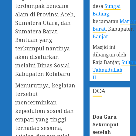
terdampak bencana
desa
Sungai
Batang
,
alam di Provinsi Aceh,
kecamatan
Marta
Sumatera Utara, dan
Barat
, Kabupaten
Sumatera Barat.
Banjar
.
Bantuan yang
Masjid ini
terkumpul nantinya
dibangun oleh
akan disalurkan
Raja Banjar,
Sulta
melalui Dinas Sosial
Tahmidullah
Kabupaten Kotabaru.
II
Menurutnya, kegiatan
DOA
tersebut
mencerminkan
kepedulian sosial dan
Doa Guru
empati yang tinggi
Sekumpul
terhadap sesama,
setelah