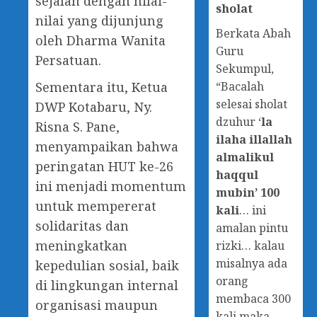
sejalan dengan nilai-
sholat
nilai yang dijunjung
Berkata Abah
oleh Dharma Wanita
Guru
Persatuan.
Sekumpul,
“Bacalah
Sementara itu, Ketua
selesai sholat
DWP Kotabaru, Ny.
dzuhur ‘
la
Risna S. Pane,
ilaha illallah
menyampaikan bahwa
almalikul
peringatan HUT ke-26
haqqul
ini menjadi momentum
mubin’ 100
untuk mempererat
kali
… ini
solidaritas dan
amalan pintu
meningkatkan
rizki… kalau
misalnya ada
kepedulian sosial, baik
orang
di lingkungan internal
membaca 300
organisasi maupun
kali maka