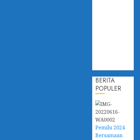
Hadapi
Dampak
Perubahan
Iklim,
Dislautkan
Kalsel Perkuat
Kapasitas dan
Ketahanan
Ekonomi
BERITA
POPULER
Pemilu 2024
Bersamaan