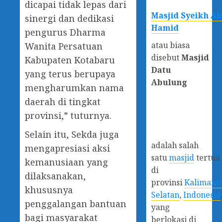
dicapai tidak lepas dari
Masjid Syeikh A
sinergi dan dedikasi
Hamid
pengurus Dharma
atau biasa
Wanita Persatuan
disebut
Masjid
Kabupaten Kotabaru
Datu
yang terus berupaya
Abulung
mengharumkan nama
daerah di tingkat
provinsi,” tuturnya.
Selain itu, Sekda juga
adalah salah
mengapresiasi aksi
satu
masjid
tertua
kemanusiaan yang
di
dilaksanakan,
provinsi
Kalimant
khususnya
Selatan
,
Indonesia
penggalangan bantuan
yang
bagi masyarakat
berlokasi di