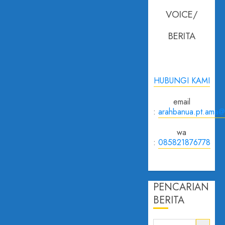
VOICE/
BERITA
HUBUNGI KAMI
email
:
arahbanua.pt.ama@
wa
:
085821876778
PENCARIAN
BERITA