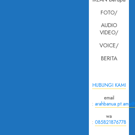
Masyarakat
0
Bentuk
FOTO/
Koperasi
AUDIO
29 APRIL
VIDEO/
2026
0
VOICE/
BERITA
HUBUNGI KAMI
email
:
arahbanua.pt.ama@
wa
:
085821876778