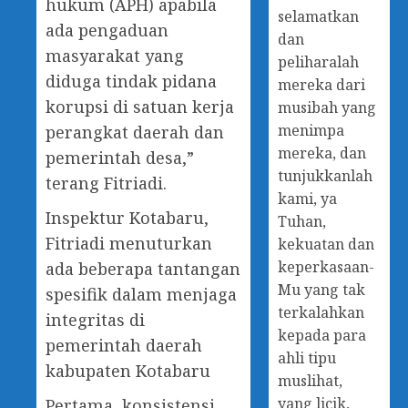
hukum (APH) apabila
selamatkan
ada pengaduan
dan
masyarakat yang
peliharalah
diduga tindak pidana
mereka dari
korupsi di satuan kerja
musibah yang
menimpa
perangkat daerah dan
mereka, dan
pemerintah desa,”
tunjukkanlah
terang Fitriadi.
kami, ya
Inspektur Kotabaru,
Tuhan,
Fitriadi menuturkan
kekuatan dan
keperkasaan-
ada beberapa tantangan
Mu yang tak
spesifik dalam menjaga
terkalahkan
integritas di
kepada para
pemerintah daerah
ahli tipu
kabupaten Kotabaru
muslihat,
yang licik,
Pertama, konsistensi