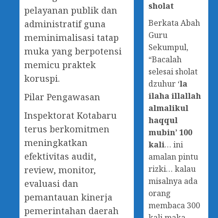
sholat
pelayanan publik dan
Berkata Abah
administratif guna
Guru
meminimalisasi tatap
Sekumpul,
muka yang berpotensi
“Bacalah
memicu praktek
selesai sholat
koruspi.
dzuhur ‘
la
ilaha illallah
Pilar Pengawasan
almalikul
Inspektorat Kotabaru
haqqul
terus berkomitmen
mubin’ 100
meningkatkan
kali
… ini
efektivitas audit,
amalan pintu
rizki… kalau
review, monitor,
misalnya ada
evaluasi dan
orang
pemantauan kinerja
membaca 300
pemerintahan daerah
kali maka