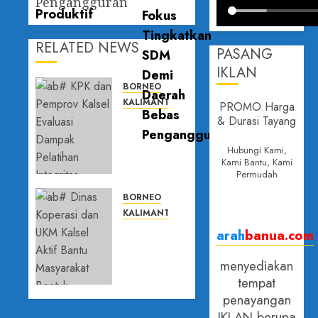
Pengangguran
RELATED NEWS
PASANG
IKLAN
BORNEO
KALIMANTAN SELATAN
PROMO Harga
KPK dan
& Durasi Tayang
Pemprov
Kalsel
Hubungi Kami,
Kami Bantu, Kami
Evaluasi
Permudah
Dampak
Pelatihan
BORNEO
Integritas,
KALIMANTAN SELATAN
Perkuat
Dinas
arah
banua.com
Budaya
Koperasi
Anti
dan UKM
menyediakan
Korupsi
Kalsel
tempat
Aktif
penayangan
29 APRIL
Bantu
IKLAN berupa
2026