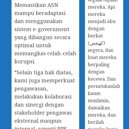
Memastikan ASN
mereka. Api
mampu beradaptasi
mereka
dan menggunakan
menjadi abu
dengan
sistem e-government
berkat
yang dibangun secara
(كهيعص)
optimal untuk
segera, dan
memangkas celah-celah
buat mereka
korupsi.
berpaling
dengan
“Selain tiga hak diatas,
kecewa. Dan
kami juga memperkuat
persatukanlah
pengawasan,
kaum
melakukan kolaborasi
muslimin,
dan sinergi dengan
damaikan
stakeholder pengawas
mereka, dan
eksternal maupun
berilah
internal, seperti BPK,