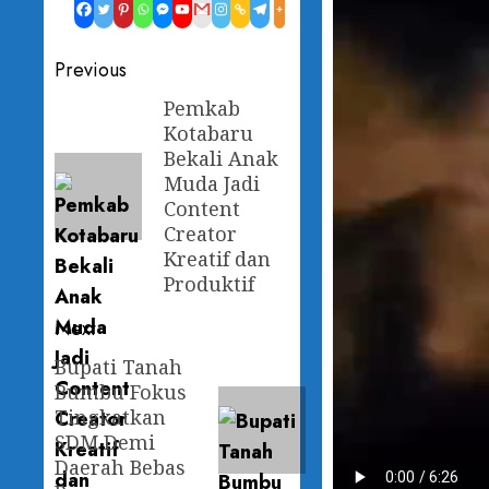
Post
Previous
navigation
Pemkab
Previous
Kotabaru
post:
Bekali Anak
Muda Jadi
Content
Creator
Kreatif dan
Produktif
Next
Bupati Tanah
Next
Bumbu Fokus
post:
Tingkatkan
SDM Demi
Daerah Bebas