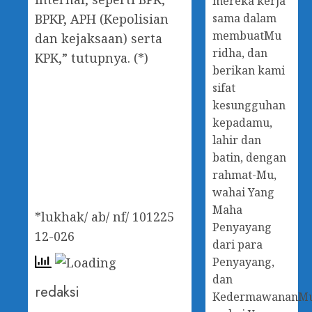
mereka kerja
sama dalam
BPKP, APH (Kepolisian
membuatMu
dan kejaksaan) serta
ridha, dan
KPK,” tutupnya. (*)
berikan kami
sifat
kesungguhan
kepadamu,
lahir dan
batin, dengan
rahmat-Mu,
wahai Yang
Maha
*lukhak/ ab/ nf/ 101225
Penyayang
12-026
dari para
Penyayang,
dan
redaksi
KedermawananM