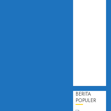
Hilirisasi
Batubara
untuk Capai
Pertumbuhan
8,1 Persen
Hadapi
Dampak
Perubahan
Iklim,
Dislautkan
Kalsel Perkuat
Kapasitas dan
Ketahanan
Ekonomi
BERITA
POPULER