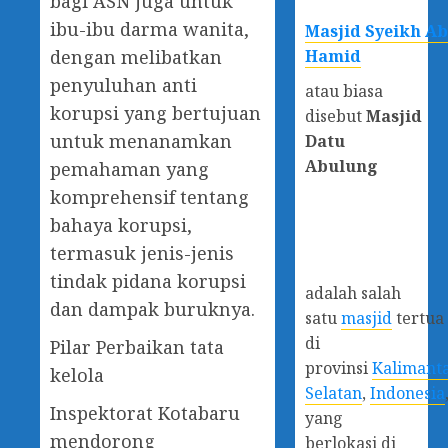
bagi ASN juga untuk
ibu-ibu darma wanita,
Masjid Syeikh A
Hamid
dengan melibatkan
penyuluhan anti
atau biasa
korupsi yang bertujuan
disebut
Masjid
untuk menanamkan
Datu
Abulung
pemahaman yang
komprehensif tentang
bahaya korupsi,
termasuk jenis-jenis
tindak pidana korupsi
adalah salah
dan dampak buruknya.
satu
masjid
tertua
di
Pilar Perbaikan tata
provinsi
Kalimant
kelola
Selatan
,
Indonesia
Inspektorat Kotabaru
yang
mendorong
berlokasi di