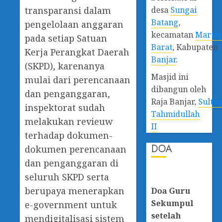
desa
Sungai
transparansi dalam
Batang
,
pengelolaan anggaran
kecamatan
Marta
pada setiap Satuan
Barat
, Kabupaten
Kerja Perangkat Daerah
Banjar
.
(SKPD), karenanya
Masjid ini
mulai dari perencanaan
dibangun oleh
dan penganggaran,
Raja Banjar,
Sulta
inspektorat sudah
Tahmidullah
melakukan revieuw
II
terhadap dokumen-
DOA
dokumen perencanaan
dan penganggaran di
seluruh SKPD serta
berupaya menerapkan
Doa Guru
Sekumpul
e-government untuk
setelah
mendigitalisasi sistem