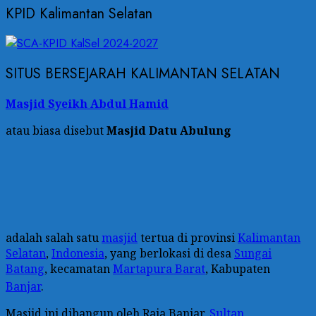
KPID Kalimantan Selatan
SITUS BERSEJARAH KALIMANTAN SELATAN
Masjid Syeikh Abdul Hamid
atau biasa disebut
Masjid Datu Abulung
adalah salah satu
masjid
tertua di provinsi
Kalimantan
Selatan
,
Indonesia
, yang berlokasi di desa
Sungai
Batang
, kecamatan
Martapura Barat
, Kabupaten
Banjar
.
Masjid ini dibangun oleh Raja Banjar,
Sultan