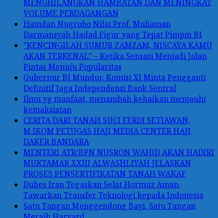
MENGHILANGKAN HAMBATAN DAN MENINGKAT
VOLUME PERDAGANGAN
Hamdan Nugroho Nilai Prof. Muliaman
Darmansyah Hadad Figur yang Tepat Pimpin BI
”KENCINGILAH SUMUR ZAMZAM, NISCAYA KAMU
AKAN TERKENAL” – Ketika Sensasi Menjadi Jalan
Pintas Menuju Popularitas
Gubernur BI Mundur, Komisi XI Minta Pengganti
Definitif Jaga Independensi Bank Sentral
Ilmu yg manfaat, menambah kebaikan menjauhi
kemaksiatan
CERITA DARI TANAH SUCI FERDI SETIAWAN,
M.IKOM PETUGAS HAJI MEDIA CENTER HAJI
DAKER BANDARA
MENTERI ATR/BPN NUSRON WAHID AKAN HADIRI
MUKTAMAR XXIII ALWASHLIYAH JELASKAN
PROSES PENSERTIFIKATAN TANAH WAKAF
Dubes Iran Tegaskan Selat Hormuz Aman,
Tawarkan Transfer Teknologi kepada Indonesia
Satu Tangan Menggendong Bayi, Satu Tangan
Meraih Harvard