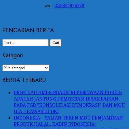
wa :
085821876778
PENCARIAN BERITA
Cari
untuk:
Kategori
Kategori
BERITA TERBARU
PROF. DAILAMI FIRDAUS: KEPERCAYAAN PUBLIK
ADALAH JANTUNG DEMOKRASI DISAMPAIKAN
PADA FGD ”KONSOLIDASI DEMOKRASI” DAN MOU
UIA – BAWASLU DKI
INDONESIA – YAMAN TEKEN MOU PENJAMINAN
PRODUK HALAL, KADIN INDONESIA: