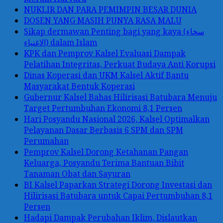
NUKLIR DAN PARA PEMIMPIN BESAR DUNIA
DOSEN YANG MASIH PUNYA RASA MALU
Sikap dermawan Penting bagi yang kaya (سخاء
الاغنياء) dalam Islam
KPK dan Pemprov Kalsel Evaluasi Dampak
Pelatihan Integritas, Perkuat Budaya Anti Korupsi
Dinas Koperasi dan UKM Kalsel Aktif Bantu
Masyarakat Bentuk Koperasi
Gubernur Kalsel Bahas Hilirisasi Batubara Menuju
Target Pertumbuhan Ekonomi 8,1 Persen
Hari Posyandu Nasional 2026, Kalsel Optimalkan
Pelayanan Dasar Berbasis 6 SPM dan SPM
Perumahan
Pemprov Kalsel Dorong Ketahanan Pangan
Keluarga, Posyandu Terima Bantuan Bibit
Tanaman Obat dan Sayuran
BI Kalsel Paparkan Strategi Dorong Investasi dan
Hilirisasi Batubara untuk Capai Pertumbuhan 8,1
Persen
Hadapi Dampak Perubahan Iklim, Dislautkan