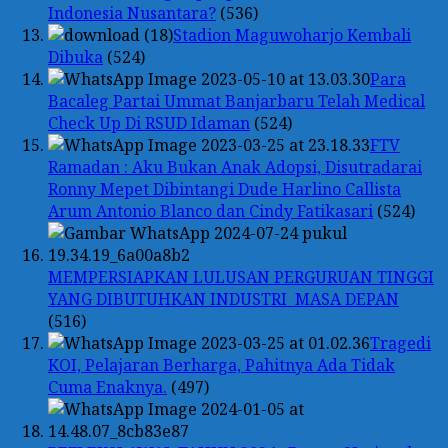
Indonesia Nusantara?
(536)
Stadion Maguwoharjo Kembali
Dibuka
(524)
Para
Bacaleg Partai Ummat Banjarbaru Telah Medical
Check Up Di RSUD Idaman
(524)
FTV
Ramadan : Aku Bukan Anak Adopsi, Disutradarai
Ronny Mepet Dibintangi Dude Harlino Callista
Arum Antonio Blanco dan Cindy Fatikasari
(524)
MEMPERSIAPKAN LULUSAN PERGURUAN TINGGI
YANG DIBUTUHKAN INDUSTRI MASA DEPAN
(516)
Tragedi
KOI, Pelajaran Berharga, Pahitnya Ada Tidak
Cuma Enaknya.
(497)