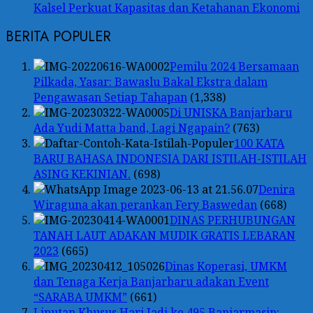
Kalsel Perkuat Kapasitas dan Ketahanan Ekonomi
BERITA POPULER
Pemilu 2024 Bersamaan
Pilkada, Yasar: Bawaslu Bakal Ekstra dalam
Pengawasan Setiap Tahapan
(1,338)
Di UNISKA Banjarbaru
Ada Yudi Matta band, Lagi Ngapain?
(763)
100 KATA
BARU BAHASA INDONESIA DARI ISTILAH-ISTILAH
ASING KEKINIAN.
(698)
Denira
Wiraguna akan perankan Fery Baswedan
(668)
DINAS PERHUBUNGAN
TANAH LAUT ADAKAN MUDIK GRATIS LEBARAN
2023
(665)
Dinas Koperasi, UMKM
dan Tenaga Kerja Banjarbaru adakan Event
“SARABA UMKM”
(661)
Liputan Khusus Hari Jadi ke 495 Banjarmasin: