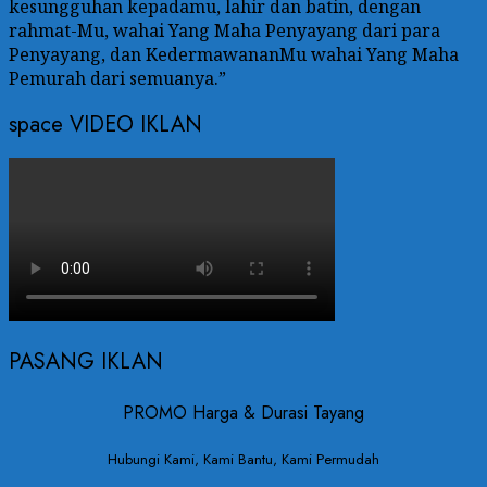
kesungguhan kepadamu, lahir dan batin, dengan
rahmat-Mu, wahai Yang Maha Penyayang dari para
Penyayang, dan KedermawananMu wahai Yang Maha
Pemurah dari semuanya.”
space VIDEO IKLAN
PASANG IKLAN
PROMO Harga & Durasi Tayang
Hubungi Kami, Kami Bantu, Kami Permudah