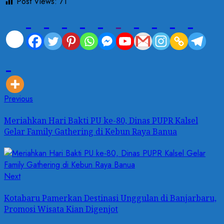
Post Views:
71
Post
Previous
Previous
post:
navigation
Meriahkan Hari Bakti PU ke-80, Dinas PUPR Kalsel
Gelar Family Gathering di Kebun Raya Banua
Next
Next
post:
Kotabaru Pamerkan Destinasi Unggulan di Banjarbaru,
Promosi Wisata Kian Digenjot