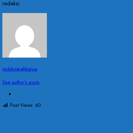
redaksi
redaksiarahbanua
See author's posts
Post Views:
60