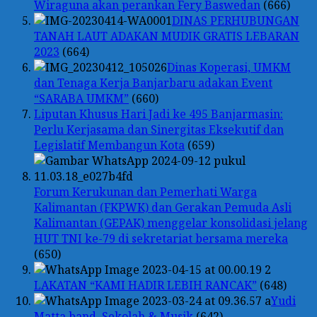
Wiraguna akan perankan Fery Baswedan
(666)
DINAS PERHUBUNGAN
TANAH LAUT ADAKAN MUDIK GRATIS LEBARAN
2023
(664)
Dinas Koperasi, UMKM
dan Tenaga Kerja Banjarbaru adakan Event
“SARABA UMKM”
(660)
Liputan Khusus Hari Jadi ke 495 Banjarmasin:
Perlu Kerjasama dan Sinergitas Eksekutif dan
Legislatif Membangun Kota
(659)
Forum Kerukunan dan Pemerhati Warga
Kalimantan (FKPWK) dan Gerakan Pemuda Asli
Kalimantan (GEPAK) menggelar konsolidasi jelang
HUT TNI ke-79 di sekretariat bersama mereka
(650)
LAKATAN “KAMI HADIR LEBIH RANCAK”
(648)
Yudi
Matta band, Sekolah & Musik
(642)