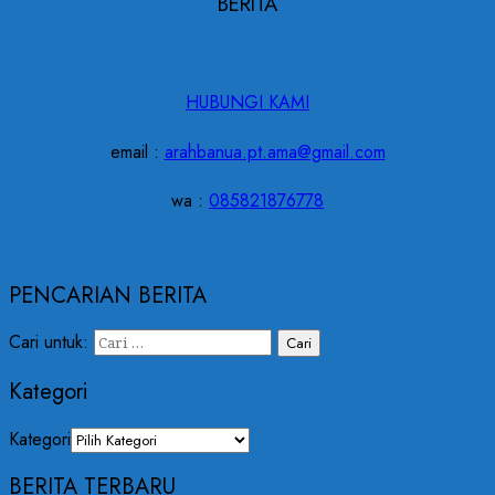
BERITA
HUBUNGI KAMI
email :
arahbanua.pt.ama@gmail.com
wa :
085821876778
PENCARIAN BERITA
Cari untuk:
Kategori
Kategori
BERITA TERBARU