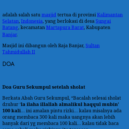
adalah salah satu
masjid
tertua di provinsi
Kalimantan
Selatan
,
Indonesia
, yang berlokasi di desa
Sungai
Batang
, kecamatan
Martapura Barat
, Kabupaten
Banjar
.
Masjid ini dibangun oleh Raja Banjar,
Sultan
Tahmidullah II
DOA
Doa Guru Sekumpul setelah sholat
Berkata Abah Guru Sekumpul, “Bacalah selesai sholat
dzuhur ‘
la ilaha illallah almalikul haqqul mubin’
100 kali
… ini amalan pintu rizki… kalau misalnya ada
orang membaca 300 kali maka uangnya akan lebih
banyak dari yg membaca 100 kali… kalau tidak baca