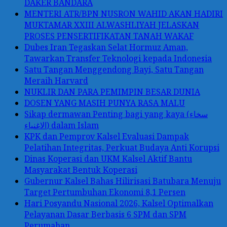
DAKER BANDARA
MENTERI ATR/BPN NUSRON WAHID AKAN HADIRI
MUKTAMAR XXIII ALWASHLIYAH JELASKAN
PROSES PENSERTIFIKATAN TANAH WAKAF
Dubes Iran Tegaskan Selat Hormuz Aman,
Tawarkan Transfer Teknologi kepada Indonesia
Satu Tangan Menggendong Bayi, Satu Tangan
Meraih Harvard
NUKLIR DAN PARA PEMIMPIN BESAR DUNIA
DOSEN YANG MASIH PUNYA RASA MALU
Sikap dermawan Penting bagi yang kaya (سخاء
الاغنياء) dalam Islam
KPK dan Pemprov Kalsel Evaluasi Dampak
Pelatihan Integritas, Perkuat Budaya Anti Korupsi
Dinas Koperasi dan UKM Kalsel Aktif Bantu
Masyarakat Bentuk Koperasi
Gubernur Kalsel Bahas Hilirisasi Batubara Menuju
Target Pertumbuhan Ekonomi 8,1 Persen
Hari Posyandu Nasional 2026, Kalsel Optimalkan
Pelayanan Dasar Berbasis 6 SPM dan SPM
Perumahan