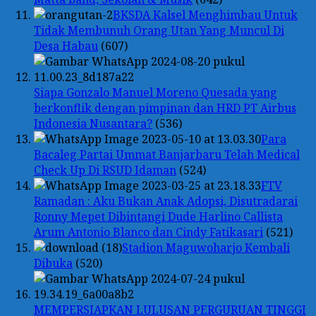
BKSDA Kalsel Menghimbau Untuk
Tidak Membunuh Orang Utan Yang Muncul Di
Desa Habau
(607)
Siapa Gonzalo Manuel Moreno Quesada yang
berkonflik dengan pimpinan dan HRD PT Airbus
Indonesia Nusantara?
(536)
Para
Bacaleg Partai Ummat Banjarbaru Telah Medical
Check Up Di RSUD Idaman
(524)
FTV
Ramadan : Aku Bukan Anak Adopsi, Disutradarai
Ronny Mepet Dibintangi Dude Harlino Callista
Arum Antonio Blanco dan Cindy Fatikasari
(521)
Stadion Maguwoharjo Kembali
Dibuka
(520)
MEMPERSIAPKAN LULUSAN PERGURUAN TINGGI