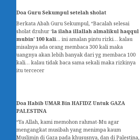
Doa Guru Sekumpul setelah sholat
Berkata Abah Guru Sekumpul, “Bacalah selesai
sholat dzuhur ‘
la ilaha illallah almalikul haqqul
mubin’ 100 kali
… ini amalan pintu rizki… kalau
misalnya ada orang membaca 300 kali maka
uangnya akan lebih banyak dari yg membaca 100
kali… kalau tidak baca sama sekali maka rizkinya
itu tercecer
Doa
Habib UMAR Bin HAFIDZ Untuk GAZA
PALESTINA
“Ya Allah, kami memohon rahmat-Mu agar
mengangkat musibah yang menimpa kaum
Muslimin di Gaza pada khususnya, dan di Palestina,