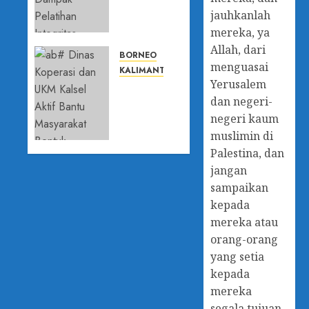
Kalsel
jauhkanlah
Evaluasi
mereka, ya
Dampak
Allah, dari
Pelatihan
BORNEO
menguasai
Integritas,
KALIMANTAN SELATAN
Yerusalem
Perkuat
Dinas
Budaya
dan negeri-
Koperasi
Anti
dan UKM
negeri kaum
Korupsi
Kalsel
muslimin di
Aktif
Palestina, dan
29 APRIL
Bantu
jangan
2026
Masyarakat
0
sampaikan
Bentuk
kepada
Koperasi
mereka atau
29 APRIL
orang-orang
2026
yang setia
0
kepada
mereka
segala tujuan