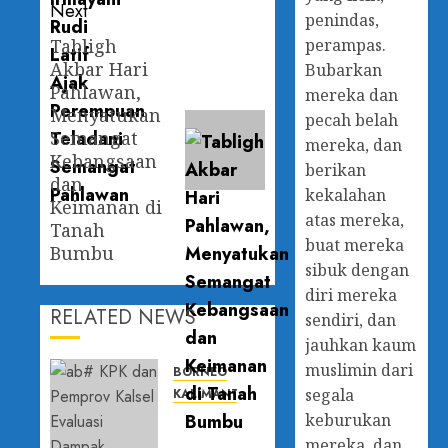
Next
penindas,
Tabligh
perampas.
Akbar Hari
Bubarkan
Pahlawan,
mereka dan
Menyatukan
pecah belah
Semangat
mereka, dan
Kebangsaan
berikan
dan
kekalahan
Keimanan di
atas mereka,
Tanah
buat mereka
Bumbu
sibuk dengan
diri mereka
RELATED NEWS
sendiri, dan
jauhkan kaum
muslimin dari
BORNEO
segala
KALIMANTAN SELATAN
KPK dan
keburukan
Pemprov
mereka, dan