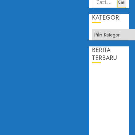
KATEGORI
BERITA
TERBARU
PROF.
DAILAMI
FIRDAUS:
KEPERCAYAAN
PUBLIK
ADALAH
JANTUNG
DEMOKRASI
DISAMPAIKAN