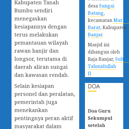
Kabupaten Tanah
desa
Sungai
Bumbu sendiri
Batang
,
menegaskan
kecamatan
Marta
kesiapannya dengan
Barat
, Kabupaten
terus melakukan
Banjar
.
pemantauan wilayah
Masjid ini
rawan banjir dan
dibangun oleh
longsor, terutama di
Raja Banjar,
Sulta
Tahmidullah
daerah aliran sungai
II
dan kawasan rendah.
DOA
Selain kesiapan
personel dan peralatan,
pemerintah juga
menekankan
Doa Guru
pentingnya peran aktif
Sekumpul
setelah
masyarakat dalam