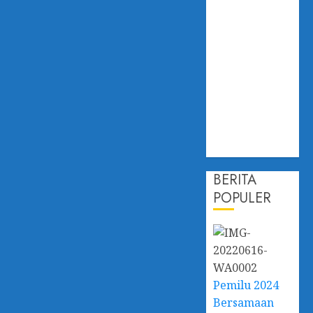
Hadapi
Dampak
Perubahan
Iklim,
Dislautkan
Kalsel Perkuat
Kapasitas dan
Ketahanan
Ekonomi
BERITA
POPULER
Pemilu 2024
Bersamaan