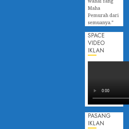
wahai Yang
Maha
Pemurah dari
semuanya.”
SPACE
VIDEO
IKLAN
PASANG
IKLAN