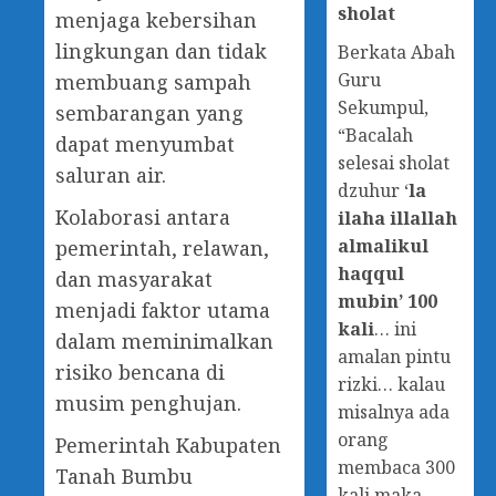
sholat
menjaga kebersihan
lingkungan dan tidak
Berkata Abah
Guru
membuang sampah
Sekumpul,
sembarangan yang
“Bacalah
dapat menyumbat
selesai sholat
saluran air.
dzuhur ‘
la
Kolaborasi antara
ilaha illallah
almalikul
pemerintah, relawan,
haqqul
dan masyarakat
mubin’ 100
menjadi faktor utama
kali
… ini
dalam meminimalkan
amalan pintu
risiko bencana di
rizki… kalau
musim penghujan.
misalnya ada
orang
Pemerintah Kabupaten
membaca 300
Tanah Bumbu
kali maka