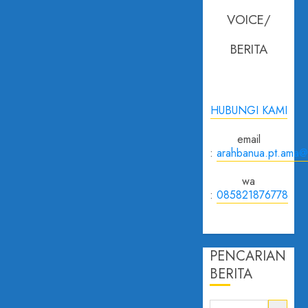
VOICE/
BERITA
HUBUNGI KAMI
email
:
arahbanua.pt.ama@
wa
:
085821876778
PENCARIAN
BERITA