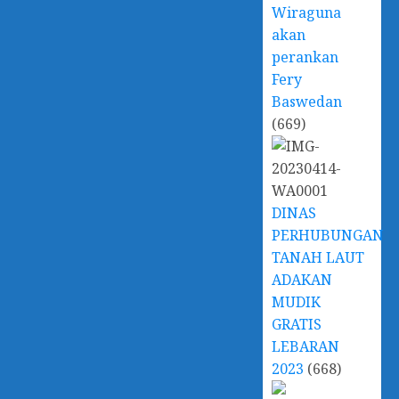
Wiraguna
akan
perankan
Fery
Baswedan
(669)
DINAS
PERHUBUNGAN
TANAH LAUT
ADAKAN
MUDIK
GRATIS
LEBARAN
2023
(668)