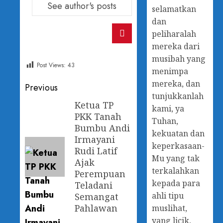
See author's posts
selamatkan
dan
peliharalah
mereka dari
musibah yang
Post Views:
43
menimpa
mereka, dan
Previous
tunjukkanlah
Ketua TP
kami, ya
PKK Tanah
Tuhan,
Bumbu Andi
kekuatan dan
Irmayani
keperkasaan-
Rudi Latif
Mu yang tak
Ajak
terkalahkan
Perempuan
kepada para
Teladani
ahli tipu
Semangat
Pahlawan
muslihat,
yang licik,