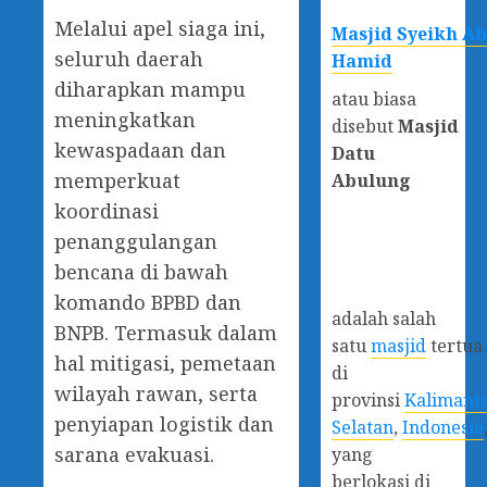
Melalui apel siaga ini,
Masjid Syeikh A
seluruh daerah
Hamid
diharapkan mampu
atau biasa
meningkatkan
disebut
Masjid
kewaspadaan dan
Datu
memperkuat
Abulung
koordinasi
penanggulangan
bencana di bawah
komando BPBD dan
adalah salah
BNPB. Termasuk dalam
satu
masjid
tertua
hal mitigasi, pemetaan
di
wilayah rawan, serta
provinsi
Kalimant
penyiapan logistik dan
Selatan
,
Indonesia
sarana evakuasi.
yang
berlokasi di