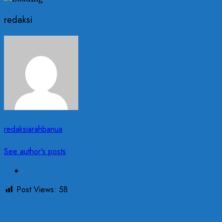
redaksi
redaksiarahbanua
See author's posts
Post Views:
58