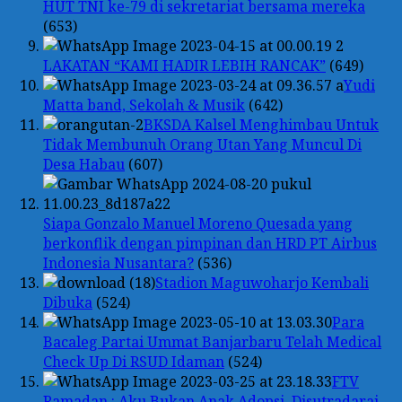
HUT TNI ke-79 di sekretariat bersama mereka
(653)
LAKATAN “KAMI HADIR LEBIH RANCAK”
(649)
Yudi
Matta band, Sekolah & Musik
(642)
BKSDA Kalsel Menghimbau Untuk
Tidak Membunuh Orang Utan Yang Muncul Di
Desa Habau
(607)
Siapa Gonzalo Manuel Moreno Quesada yang
berkonflik dengan pimpinan dan HRD PT Airbus
Indonesia Nusantara?
(536)
Stadion Maguwoharjo Kembali
Dibuka
(524)
Para
Bacaleg Partai Ummat Banjarbaru Telah Medical
Check Up Di RSUD Idaman
(524)
FTV
Ramadan : Aku Bukan Anak Adopsi, Disutradarai