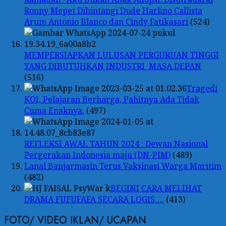
Ronny Mepet Dibintangi Dude Harlino Callista
Arum Antonio Blanco dan Cindy Fatikasari
(524)
MEMPERSIAPKAN LULUSAN PERGURUAN TINGGI
YANG DIBUTUHKAN INDUSTRI MASA DEPAN
(516)
Tragedi
KOI, Pelajaran Berharga, Pahitnya Ada Tidak
Cuma Enaknya.
(497)
REFLEKSI AWAL TAHUN 2024 : Dewan Nasional
Pergerakan Indonesia maju (DN-PIM)
(489)
Lanal Banjarmasin Terus Vaksinasi Warga Maritim
(482)
BEGINI CARA MELIHAT
DRAMA FUFUFAFA SECARA LOGIS….
(413)
FOTO/ VIDEO IKLAN/ UCAPAN