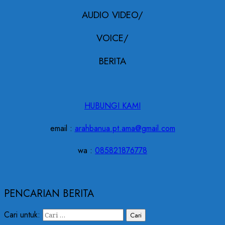
AUDIO VIDEO/
VOICE/
BERITA
HUBUNGI KAMI
email :
arahbanua.pt.ama@gmail.com
wa :
085821876778
PENCARIAN BERITA
Cari untuk: