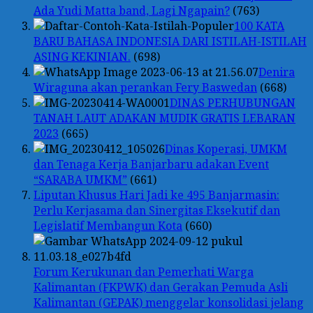
Ada Yudi Matta band, Lagi Ngapain?
(763)
100 KATA
BARU BAHASA INDONESIA DARI ISTILAH-ISTILAH
ASING KEKINIAN.
(698)
Denira
Wiraguna akan perankan Fery Baswedan
(668)
DINAS PERHUBUNGAN
TANAH LAUT ADAKAN MUDIK GRATIS LEBARAN
2023
(665)
Dinas Koperasi, UMKM
dan Tenaga Kerja Banjarbaru adakan Event
“SARABA UMKM”
(661)
Liputan Khusus Hari Jadi ke 495 Banjarmasin:
Perlu Kerjasama dan Sinergitas Eksekutif dan
Legislatif Membangun Kota
(660)
Forum Kerukunan dan Pemerhati Warga
Kalimantan (FKPWK) dan Gerakan Pemuda Asli
Kalimantan (GEPAK) menggelar konsolidasi jelang