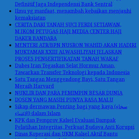
Definitif Jaga Independensi Bank Sentral
Ilmu yg manfaat, menambah kebaikan menjauhi
kemaksiatan
CERITA DARI TANAH SUCI FERDI SETIAWAN,
M.IKOM PETUGAS HAJI MEDIA CENTER HAJI
DAKER BANDARA
MENTERI ATR/BPN NUSRON WAHID AKAN HADIRI
MUKTAMAR XXIII ALWASHLIYAH JELASKAN
PROSES PENSERTIFIKATAN TANAH WAKAF
Dubes Iran Tegaskan Selat Hormuz Aman,
Tawarkan Transfer Teknologi kepada Indonesia
Satu Tangan Menggendong Bayi, Satu Tangan
Meraih Harvard
NUKLIR DAN PARA PEMIMPIN BESAR DUNIA
DOSEN YANG MASIH PUNYA RASA MALU
Sikap dermawan Penting bagi yang kaya (سخاء
الاغنياء) dalam Islam
KPK dan Pemprov Kalsel Evaluasi Dampak
Pelatihan Integritas, Perkuat Budaya Anti Korupsi
Dinas Koperasi dan UKM Kalsel Aktif Bantu