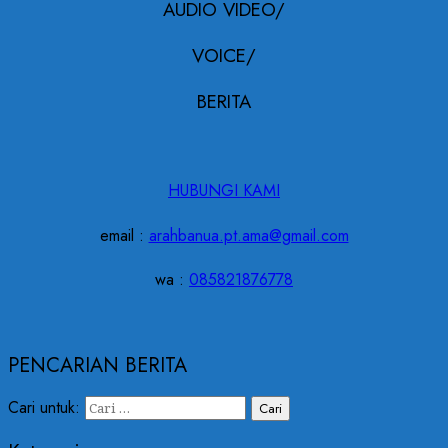
AUDIO VIDEO/
VOICE/
BERITA
HUBUNGI KAMI
email :
arahbanua.pt.ama@gmail.com
wa :
085821876778
PENCARIAN BERITA
Cari untuk: