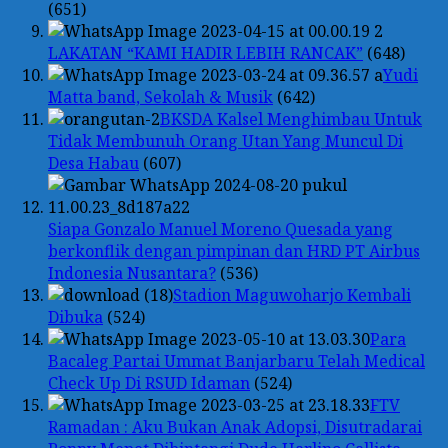
(651)
LAKATAN “KAMI HADIR LEBIH RANCAK”
(648)
Yudi
Matta band, Sekolah & Musik
(642)
BKSDA Kalsel Menghimbau Untuk
Tidak Membunuh Orang Utan Yang Muncul Di
Desa Habau
(607)
Siapa Gonzalo Manuel Moreno Quesada yang
berkonflik dengan pimpinan dan HRD PT Airbus
Indonesia Nusantara?
(536)
Stadion Maguwoharjo Kembali
Dibuka
(524)
Para
Bacaleg Partai Ummat Banjarbaru Telah Medical
Check Up Di RSUD Idaman
(524)
FTV
Ramadan : Aku Bukan Anak Adopsi, Disutradarai