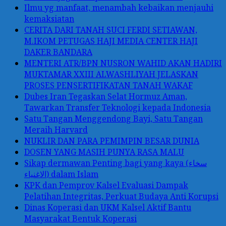
Ilmu yg manfaat, menambah kebaikan menjauhi
kemaksiatan
CERITA DARI TANAH SUCI FERDI SETIAWAN,
M.IKOM PETUGAS HAJI MEDIA CENTER HAJI
DAKER BANDARA
MENTERI ATR/BPN NUSRON WAHID AKAN HADIRI
MUKTAMAR XXIII ALWASHLIYAH JELASKAN
PROSES PENSERTIFIKATAN TANAH WAKAF
Dubes Iran Tegaskan Selat Hormuz Aman,
Tawarkan Transfer Teknologi kepada Indonesia
Satu Tangan Menggendong Bayi, Satu Tangan
Meraih Harvard
NUKLIR DAN PARA PEMIMPIN BESAR DUNIA
DOSEN YANG MASIH PUNYA RASA MALU
Sikap dermawan Penting bagi yang kaya (سخاء
الاغنياء) dalam Islam
KPK dan Pemprov Kalsel Evaluasi Dampak
Pelatihan Integritas, Perkuat Budaya Anti Korupsi
Dinas Koperasi dan UKM Kalsel Aktif Bantu
Masyarakat Bentuk Koperasi