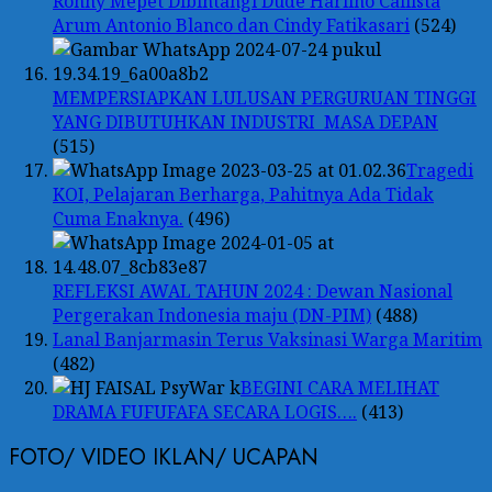
Ronny Mepet Dibintangi Dude Harlino Callista
Arum Antonio Blanco dan Cindy Fatikasari
(524)
MEMPERSIAPKAN LULUSAN PERGURUAN TINGGI
YANG DIBUTUHKAN INDUSTRI MASA DEPAN
(515)
Tragedi
KOI, Pelajaran Berharga, Pahitnya Ada Tidak
Cuma Enaknya.
(496)
REFLEKSI AWAL TAHUN 2024 : Dewan Nasional
Pergerakan Indonesia maju (DN-PIM)
(488)
Lanal Banjarmasin Terus Vaksinasi Warga Maritim
(482)
BEGINI CARA MELIHAT
DRAMA FUFUFAFA SECARA LOGIS….
(413)
FOTO/ VIDEO IKLAN/ UCAPAN