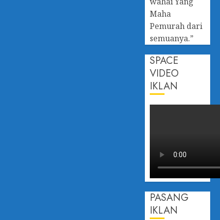
wahai Yang
Maha
Pemurah dari
semuanya.”
SPACE
VIDEO
IKLAN
PASANG
IKLAN