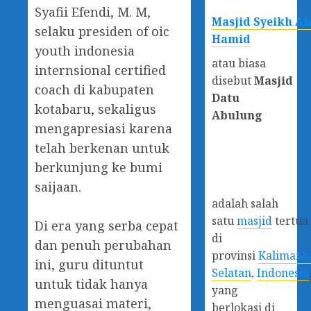
Syafii Efendi, M. M,
Masjid Syeikh A
selaku presiden of oic
Hamid
youth indonesia
atau biasa
internsional certified
disebut
Masjid
coach di kabupaten
Datu
kotabaru, sekaligus
Abulung
mengapresiasi karena
telah berkenan untuk
berkunjung ke bumi
saijaan.
adalah salah
satu
masjid
tertua
Di era yang serba cepat
di
dan penuh perubahan
provinsi
Kalimant
ini, guru dituntut
Selatan
,
Indonesia
untuk tidak hanya
yang
menguasai materi,
berlokasi di