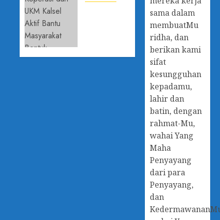
mereka kerja
Perkuat
Dinas
sama dalam
Budaya
Koperasi
membuatMu
Anti
dan UKM
ridha, dan
Korupsi
Kalsel
berikan kami
Aktif
sifat
29 APRIL
Bantu
2026
Masyarakat
kesungguhan
0
Bentuk
kepadamu,
Koperasi
lahir dan
batin, dengan
29 APRIL
rahmat-Mu,
2026
0
wahai Yang
Maha
Penyayang
dari para
Penyayang,
dan
KedermawananM