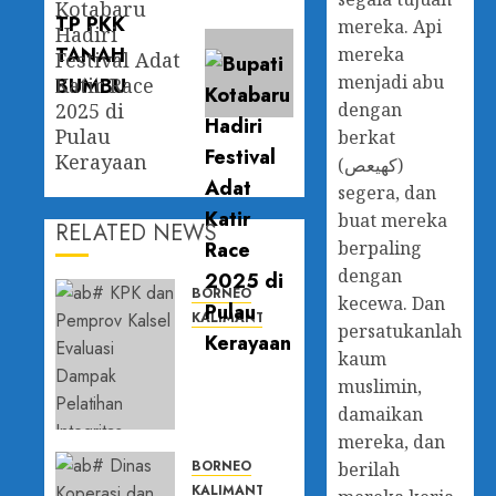
Kotabaru
mereka. Api
Hadiri
mereka
Festival Adat
menjadi abu
Katir Race
2025 di
dengan
Pulau
berkat
Kerayaan
(كهيعص)
segera, dan
buat mereka
RELATED NEWS
berpaling
dengan
BORNEO
kecewa. Dan
KALIMANTAN SELATAN
persatukanlah
KPK dan
kaum
Pemprov
muslimin,
Kalsel
damaikan
Evaluasi
Dampak
mereka, dan
Pelatihan
BORNEO
berilah
Integritas,
KALIMANTAN SELATAN