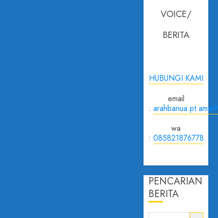
VOICE/
BERITA
HUBUNGI KAMI
email
:
arahbanua.pt.ama@
wa
:
085821876778
PENCARIAN
BERITA