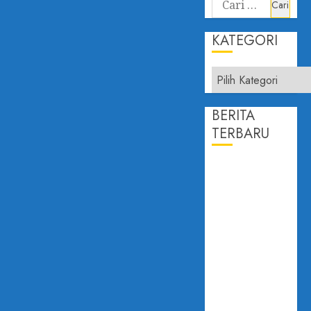
KATEGORI
BERITA
TERBARU
PROF.
DAILAMI
FIRDAUS:
KEPERCAYAAN
PUBLIK
ADALAH
JANTUNG
DEMOKRASI
DISAMPAIKAN