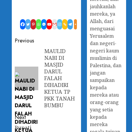
jauhkanlah
mereka, ya
Allah, dari
menguasai
Yerusalem
Previous
dan negeri-
MAULID
negeri kaum
NABI DI
muslimin di
MASJID
Palestina, dan
DARUL
jangan
FALAH
sampaikan
DIHADIRI
kepada
KETUA TP
mereka atau
PKK TANAH
orang-orang
BUMBU
yang setia
Next
kepada
mereka
Bupati
segala tujuan