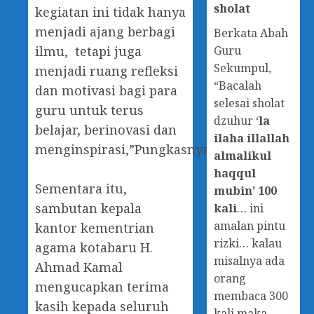
sholat
kegiatan ini tidak hanya
menjadi ajang berbagi
Berkata Abah
Guru
ilmu, tetapi juga
Sekumpul,
menjadi ruang refleksi
“Bacalah
dan motivasi bagi para
selesai sholat
guru untuk terus
dzuhur ‘
la
belajar, berinovasi dan
ilaha illallah
menginspirasi,”Pungkasnya.
almalikul
haqqul
‎Sementara itu,
mubin’ 100
sambutan kepala
kali
… ini
amalan pintu
kantor kementrian
rizki… kalau
agama kotabaru H.
misalnya ada
Ahmad Kamal
orang
mengucapkan terima
membaca 300
kasih kepada seluruh
kali maka