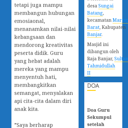
tetapi juga mampu
desa
Sungai
membangun hubungan
Batang
,
kecamatan
Marta
emosiaonal,
Barat
, Kabupaten
menanamkan nilai-nilai
Banjar
.
kebangsaan dan
Masjid ini
mendorong kreativitas
dibangun oleh
peserta didik. Guru
Raja Banjar,
Sulta
yang hebat adalah
Tahmidullah
mereka yang mampu
II
menyentuh hati,
membangkitkan
DOA
semangat, menyalakan
api cita-cita dalam diri
anak kita.
Doa Guru
Sekumpul
setelah
‎”Saya berharap