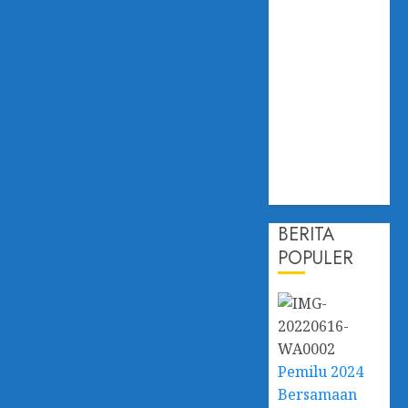
Hadapi
Dampak
Perubahan
Iklim,
Dislautkan
Kalsel Perkuat
Kapasitas dan
Ketahanan
Ekonomi
BERITA
POPULER
Pemilu 2024
Bersamaan