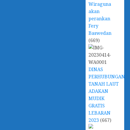
Wiraguna
akan
perankan
Fery
Baswedan
(669)
DINAS
PERHUBUNGAN
TANAH LAUT
ADAKAN
MUDIK
GRATIS
LEBARAN
2023
(667)