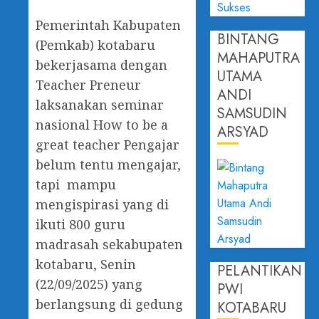
‎Pemerintah Kabupaten
BINTANG
(Pemkab) kotabaru
MAHAPUTRA
bekerjasama dengan
UTAMA
Teacher Preneur
ANDI
laksanakan seminar
SAMSUDIN
nasional How to be a
ARSYAD
great teacher Pengajar
belum tentu mengajar,
tapi mampu
mengispirasi yang di
ikuti 800 guru
madrasah sekabupaten
kotabaru, Senin
PELANTIKAN
(22/09/2025) yang
PWI
berlangsung di gedung
KOTABARU