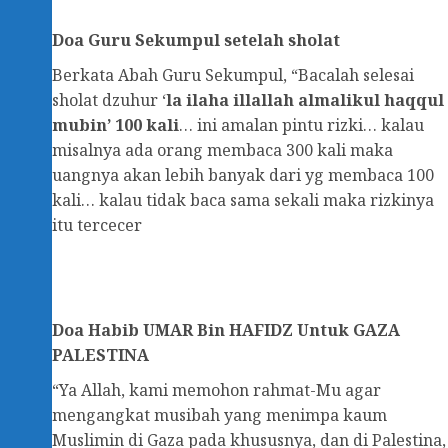
Doa Guru Sekumpul setelah sholat
Berkata Abah Guru Sekumpul, “Bacalah selesai
sholat dzuhur ‘
la ilaha illallah almalikul haqqul
mubin’ 100 kali
… ini amalan pintu rizki… kalau
misalnya ada orang membaca 300 kali maka
uangnya akan lebih banyak dari yg membaca 100
kali… kalau tidak baca sama sekali maka rizkinya
itu tercecer
Doa
Habib UMAR Bin HAFIDZ Untuk GAZA
PALESTINA
“Ya Allah, kami memohon rahmat-Mu agar
mengangkat musibah yang menimpa kaum
Muslimin di Gaza pada khususnya, dan di Palestina,