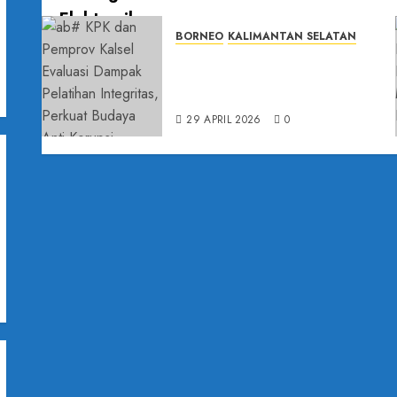
BORNEO
KALIMANTAN SELATAN
KPK dan Pemprov Kalsel Evaluasi
Dampak Pelatihan Integritas,
h
Perkuat Budaya Anti Korupsi
29 APRIL 2026
0