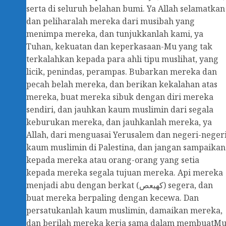
serta di seluruh belahan bumi. Ya Allah selamatkan
dan peliharalah mereka dari musibah yang
menimpa mereka, dan tunjukkanlah kami, ya
Tuhan, kekuatan dan keperkasaan-Mu yang tak
terkalahkan kepada para ahli tipu muslihat, yang
licik, penindas, perampas. Bubarkan mereka dan
pecah belah mereka, dan berikan kekalahan atas
mereka, buat mereka sibuk dengan diri mereka
sendiri, dan jauhkan kaum muslimin dari segala
keburukan mereka, dan jauhkanlah mereka, ya
Allah, dari menguasai Yerusalem dan negeri-neger
kaum muslimin di Palestina, dan jangan sampaikan
kepada mereka atau orang-orang yang setia
kepada mereka segala tujuan mereka. Api mereka
menjadi abu dengan berkat (كهيعص) segera, dan
buat mereka berpaling dengan kecewa. Dan
persatukanlah kaum muslimin, damaikan mereka,
dan berilah mereka kerja sama dalam membuatM