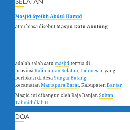
SELATAN
Masjid Syeikh Abdul Hamid
atau biasa disebut
Masjid Datu Abulung
adalah salah satu
masjid
tertua di
provinsi
Kalimantan Selatan
,
Indonesia
, yang
berlokasi di desa
Sungai Batang
,
kecamatan
Martapura Barat
, Kabupaten
Banjar
.
Masjid ini dibangun oleh Raja Banjar,
Sultan
Tahmidullah II
DOA