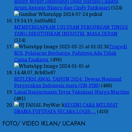
Ronny Mepet Dibintangi Dude Harlino Callista
Arum Antonio Blanco dan Cindy Fatikasari
(524)
MEMPERSIAPKAN LULUSAN PERGURUAN TINGGI
YANG DIBUTUHKAN INDUSTRI MASA DEPAN
(514)
Tragedi
KOI, Pelajaran Berharga, Pahitnya Ada Tidak
Cuma Enaknya.
(496)
REFLEKSI AWAL TAHUN 2024 : Dewan Nasional
Pergerakan Indonesia maju (DN-PIM)
(488)
Lanal Banjarmasin Terus Vaksinasi Warga Maritim
(481)
BEGINI CARA MELIHAT
DRAMA FUFUFAFA SECARA LOGIS….
(410)
FOTO/ VIDEO IKLAN/ UCAPAN