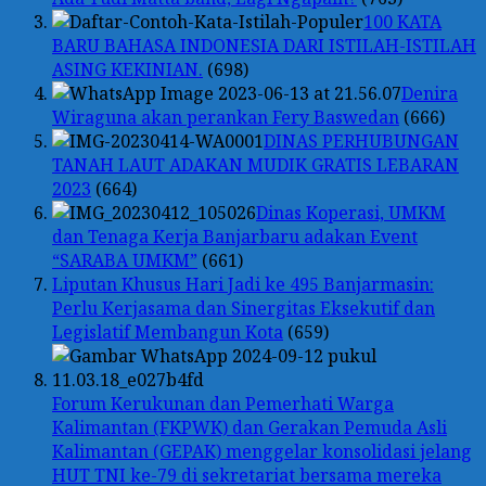
100 KATA
BARU BAHASA INDONESIA DARI ISTILAH-ISTILAH
ASING KEKINIAN.
(698)
Denira
Wiraguna akan perankan Fery Baswedan
(666)
DINAS PERHUBUNGAN
TANAH LAUT ADAKAN MUDIK GRATIS LEBARAN
2023
(664)
Dinas Koperasi, UMKM
dan Tenaga Kerja Banjarbaru adakan Event
“SARABA UMKM”
(661)
Liputan Khusus Hari Jadi ke 495 Banjarmasin:
Perlu Kerjasama dan Sinergitas Eksekutif dan
Legislatif Membangun Kota
(659)
Forum Kerukunan dan Pemerhati Warga
Kalimantan (FKPWK) dan Gerakan Pemuda Asli
Kalimantan (GEPAK) menggelar konsolidasi jelang
HUT TNI ke-79 di sekretariat bersama mereka