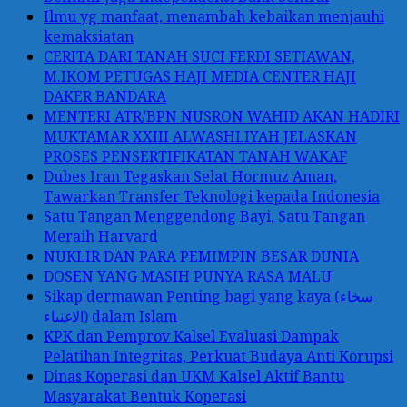
Ilmu yg manfaat, menambah kebaikan menjauhi
kemaksiatan
CERITA DARI TANAH SUCI FERDI SETIAWAN,
M.IKOM PETUGAS HAJI MEDIA CENTER HAJI
DAKER BANDARA
MENTERI ATR/BPN NUSRON WAHID AKAN HADIRI
MUKTAMAR XXIII ALWASHLIYAH JELASKAN
PROSES PENSERTIFIKATAN TANAH WAKAF
Dubes Iran Tegaskan Selat Hormuz Aman,
Tawarkan Transfer Teknologi kepada Indonesia
Satu Tangan Menggendong Bayi, Satu Tangan
Meraih Harvard
NUKLIR DAN PARA PEMIMPIN BESAR DUNIA
DOSEN YANG MASIH PUNYA RASA MALU
Sikap dermawan Penting bagi yang kaya (سخاء
الاغنياء) dalam Islam
KPK dan Pemprov Kalsel Evaluasi Dampak
Pelatihan Integritas, Perkuat Budaya Anti Korupsi
Dinas Koperasi dan UKM Kalsel Aktif Bantu
Masyarakat Bentuk Koperasi