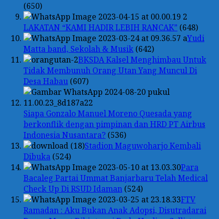
(650)
LAKATAN “KAMI HADIR LEBIH RANCAK”
(648)
Yudi
Matta band, Sekolah & Musik
(642)
BKSDA Kalsel Menghimbau Untuk
Tidak Membunuh Orang Utan Yang Muncul Di
Desa Habau
(607)
Siapa Gonzalo Manuel Moreno Quesada yang
berkonflik dengan pimpinan dan HRD PT Airbus
Indonesia Nusantara?
(536)
Stadion Maguwoharjo Kembali
Dibuka
(524)
Para
Bacaleg Partai Ummat Banjarbaru Telah Medical
Check Up Di RSUD Idaman
(524)
FTV
Ramadan : Aku Bukan Anak Adopsi, Disutradarai