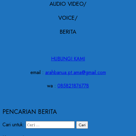
AUDIO VIDEO/
VOICE/
BERITA
HUBUNGI KAMI
email :
arahbanua.pt.ama@gmail.com
wa :
085821876778
PENCARIAN BERITA
Cari untuk: