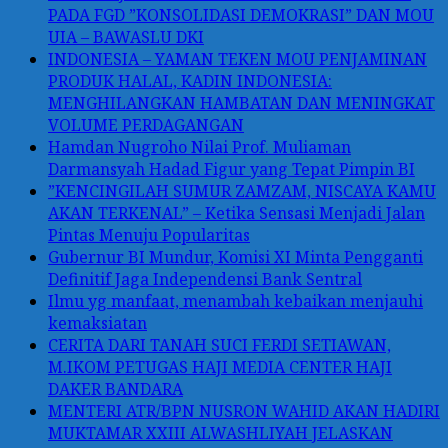
PADA FGD ”KONSOLIDASI DEMOKRASI” DAN MOU
UIA – BAWASLU DKI
INDONESIA – YAMAN TEKEN MOU PENJAMINAN
PRODUK HALAL, KADIN INDONESIA:
MENGHILANGKAN HAMBATAN DAN MENINGKAT
VOLUME PERDAGANGAN
Hamdan Nugroho Nilai Prof. Muliaman
Darmansyah Hadad Figur yang Tepat Pimpin BI
”KENCINGILAH SUMUR ZAMZAM, NISCAYA KAMU
AKAN TERKENAL” – Ketika Sensasi Menjadi Jalan
Pintas Menuju Popularitas
Gubernur BI Mundur, Komisi XI Minta Pengganti
Definitif Jaga Independensi Bank Sentral
Ilmu yg manfaat, menambah kebaikan menjauhi
kemaksiatan
CERITA DARI TANAH SUCI FERDI SETIAWAN,
M.IKOM PETUGAS HAJI MEDIA CENTER HAJI
DAKER BANDARA
MENTERI ATR/BPN NUSRON WAHID AKAN HADIRI
MUKTAMAR XXIII ALWASHLIYAH JELASKAN