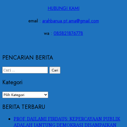
HUBUNGI KAMI
email :
arahbanua.pt.ama@gmail.com
wa :
085821876778
PENCARIAN BERITA
Cari
untuk:
Kategori
Kategori
BERITA TERBARU
PROF. DAILAMI FIRDAUS: KEPERCAYAAN PUBLIK
ADALAH JANTUNG DEMOKRASI DISAMPAIKAN