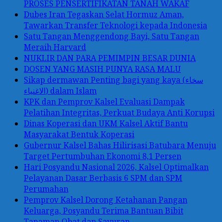
PROSES PENSERTIFIKATAN TANAH WAKAF
Dubes Iran Tegaskan Selat Hormuz Aman,
Tawarkan Transfer Teknologi kepada Indonesia
Satu Tangan Menggendong Bayi, Satu Tangan
Meraih Harvard
NUKLIR DAN PARA PEMIMPIN BESAR DUNIA
DOSEN YANG MASIH PUNYA RASA MALU
Sikap dermawan Penting bagi yang kaya (سخاء
الاغنياء) dalam Islam
KPK dan Pemprov Kalsel Evaluasi Dampak
Pelatihan Integritas, Perkuat Budaya Anti Korupsi
Dinas Koperasi dan UKM Kalsel Aktif Bantu
Masyarakat Bentuk Koperasi
Gubernur Kalsel Bahas Hilirisasi Batubara Menuju
Target Pertumbuhan Ekonomi 8,1 Persen
Hari Posyandu Nasional 2026, Kalsel Optimalkan
Pelayanan Dasar Berbasis 6 SPM dan SPM
Perumahan
Pemprov Kalsel Dorong Ketahanan Pangan
Keluarga, Posyandu Terima Bantuan Bibit
Tanaman Obat dan Sayuran