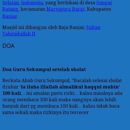
Selatan
,
Indonesia
, yang berlokasi di desa
Sungai
Batang
, kecamatan
Martapura Barat
, Kabupaten
Banjar
.
Masjid ini dibangun oleh Raja Banjar,
Sultan
Tahmidullah II
DOA
Doa Guru Sekumpul setelah sholat
Berkata Abah Guru Sekumpul, “Bacalah selesai sholat
dzuhur ‘
la ilaha illallah almalikul haqqul mubin’
100 kali
… ini amalan pintu rizki… kalau misalnya ada
orang membaca 300 kali maka uangnya akan lebih
banyak dari yg membaca 100 kali… kalau tidak baca
sama sekali maka rizkinya itu tercecer