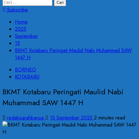
Cari
untuk:
Subscribe
Home
2025
September
15
BKMT Kotabaru Peringati Maulid Nabi Muhammad SAW
1447 H
BORNEO
KOTABARU
BKMT Kotabaru Peringati Maulid Nabi
Muhammad SAW 1447 H
redaksiarahbanua
15 September 2025
2 minutes read