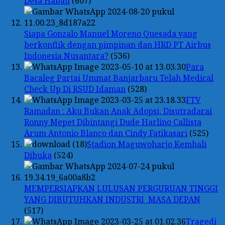
Desa Habau
(607)
Siapa Gonzalo Manuel Moreno Quesada yang
berkonflik dengan pimpinan dan HRD PT Airbus
Indonesia Nusantara?
(536)
Para
Bacaleg Partai Ummat Banjarbaru Telah Medical
Check Up Di RSUD Idaman
(528)
FTV
Ramadan : Aku Bukan Anak Adopsi, Disutradarai
Ronny Mepet Dibintangi Dude Harlino Callista
Arum Antonio Blanco dan Cindy Fatikasari
(525)
Stadion Maguwoharjo Kembali
Dibuka
(524)
MEMPERSIAPKAN LULUSAN PERGURUAN TINGGI
YANG DIBUTUHKAN INDUSTRI MASA DEPAN
(517)
Tragedi