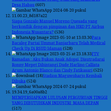
Desa Habau
(607)
Siapa Gonzalo Manuel Moreno Quesada yang
berkonflik dengan pimpinan dan HRD PT Airbus
Indonesia Nusantara?
(536)
Para
Bacaleg Partai Ummat Banjarbaru Telah Medical
Check Up Di RSUD Idaman
(528)
FTV
Ramadan : Aku Bukan Anak Adopsi, Disutradarai
Ronny Mepet Dibintangi Dude Harlino Callista
Arum Antonio Blanco dan Cindy Fatikasari
(525)
Stadion Maguwoharjo Kembali
Dibuka
(524)
MEMPERSIAPKAN LULUSAN PERGURUAN TINGGI
YANG DIBUTUHKAN INDUSTRI MASA DEPAN
(517)