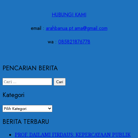
HUBUNGI KAMI
email :
arahbanua.pt.ama@gmail.com
wa :
085821876778
PENCARIAN BERITA
Cari
untuk:
Kategori
Kategori
BERITA TERBARU
PROF. DAILAMI FIRDAUS: KEPERCAYAAN PUBLIK