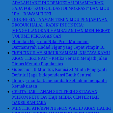
ADALAH JANTUNG DEMOKRASI DISAMPAIKAN
PADA FGD ”KONSOLIDASI DEMOKRASI” DAN MOU
UIA – BAWASLU DKI
INDONESIA – YAMAN TEKEN MOU PENJAMINAN
PRODUK HALAL, KADIN INDONESIA:
MENGHILANGKAN HAMBATAN DAN MENINGKAT
VOLUME PERDAGANGAN
Hamdan Nugroho Nilai Prof. Muliaman
Darmansyah Hadad Figur yang Tepat Pimpin BI
”KENCINGILAH SUMUR ZAMZAM, NISCAYA KAMU
AKAN TERKENAL” – Ketika Sensasi Menjadi Jalan
Pintas Menuju Popularitas
Gubernur BI Mundur, Komisi XI Minta Pengganti
Definitif Jaga Independensi Bank Sentral
Ilmu yg manfaat, menambah kebaikan menjauhi
kemaksiatan
CERITA DARI TANAH SUCI FERDI SETIAWAN,
M.IKOM PETUGAS HAJI MEDIA CENTER HAJI
DAKER BANDARA
MENTERI ATR/BPN NUSRON WAHID AKAN HADIRI