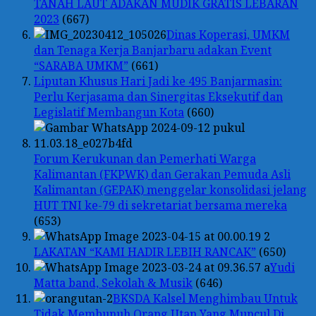
TANAH LAUT ADAKAN MUDIK GRATIS LEBARAN
2023
(667)
Dinas Koperasi, UMKM
dan Tenaga Kerja Banjarbaru adakan Event
“SARABA UMKM”
(661)
Liputan Khusus Hari Jadi ke 495 Banjarmasin:
Perlu Kerjasama dan Sinergitas Eksekutif dan
Legislatif Membangun Kota
(660)
Forum Kerukunan dan Pemerhati Warga
Kalimantan (FKPWK) dan Gerakan Pemuda Asli
Kalimantan (GEPAK) menggelar konsolidasi jelang
HUT TNI ke-79 di sekretariat bersama mereka
(653)
LAKATAN “KAMI HADIR LEBIH RANCAK”
(650)
Yudi
Matta band, Sekolah & Musik
(646)
BKSDA Kalsel Menghimbau Untuk
Tidak Membunuh Orang Utan Yang Muncul Di