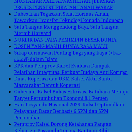
MUKTAMAR XXIII ALWASHLIYAH JELASKAN
PROSES PENSERTIFIKATAN TANAH WAKAF
Dubes Iran Tegaskan Selat Hormuz Aman,
Tawarkan Transfer Teknologi kepada Indonesia
Satu Tangan Menggendong Bayi, Satu Tangan
Meraih Harvard
NUKLIR DAN PARA PEMIMPIN BESAR DUNIA
DOSEN YANG MASIH PUNYA RASA MALU
Sikap dermawan Penting bagi yang kaya (سخاء
الاغنياء) dalam Islam
KPK dan Pemprov Kalsel Evaluasi Dampak
Pelatihan Integritas, Perkuat Budaya Anti Korupsi
Dinas Koperasi dan UKM Kalsel Aktif Bantu
Masyarakat Bentuk Koperasi
Gubernur Kalsel Bahas Hilirisasi Batubara Menuju
Target Pertumbuhan Ekonomi 8,1 Persen
Hari Posyandu Nasional 2026, Kalsel Optimalkan
Pelayanan Dasar Berbasis 6 SPM dan SPM
Perumahan
Pemprov Kalsel Dorong Ketahanan Pangan
Keluarga, Posyandu Terima Bantuan Bibit