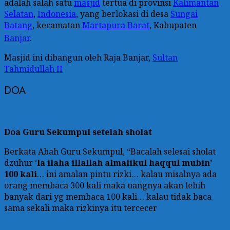
adalah salah satu
masjid
tertua di provinsi
Kalimantan
Selatan
,
Indonesia
, yang berlokasi di desa
Sungai
Batang
, kecamatan
Martapura Barat
, Kabupaten
Banjar
.
Masjid ini dibangun oleh Raja Banjar,
Sultan
Tahmidullah II
DOA
Doa Guru Sekumpul setelah sholat
Berkata Abah Guru Sekumpul, “Bacalah selesai sholat
dzuhur ‘
la ilaha illallah almalikul haqqul mubin’
100 kali
… ini amalan pintu rizki… kalau misalnya ada
orang membaca 300 kali maka uangnya akan lebih
banyak dari yg membaca 100 kali… kalau tidak baca
sama sekali maka rizkinya itu tercecer