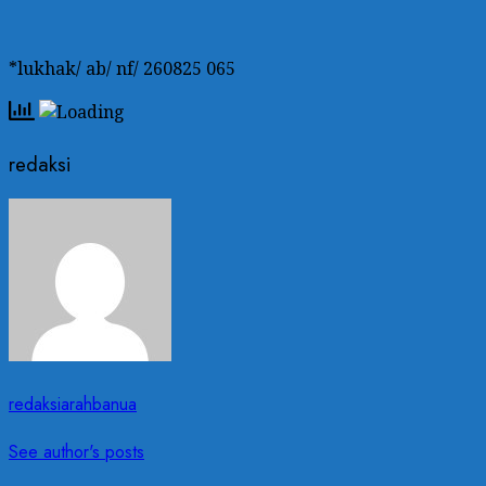
*lukhak/ ab/ nf/ 260825 065
redaksi
redaksiarahbanua
See author's posts