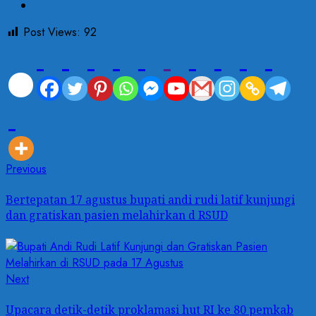
Post Views:
92
Post
Previous
Previous
post:
navigation
Bertepatan 17 agustus bupati andi rudi latif kunjungi
dan gratiskan pasien melahirkan d RSUD
Next
Next
post:
Upacara detik-detik proklamasi hut RI ke 80 pemkab