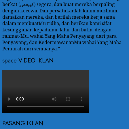
berkat (كهيعص) segera, dan buat mereka berpaling
dengan kecewa. Dan persatukanlah kaum muslimin,
damaikan mereka, dan berilah mereka kerja sama
dalam membuatMu ridha, dan berikan kami sifat
kesungguhan kepadamu, lahir dan batin, dengan
rahmat-Mu, wahai Yang Maha Penyayang dari para
Penyayang, dan KedermawananMu wahai Yang Maha
Pemurah dari semuanya.”
space VIDEO IKLAN
PASANG IKLAN