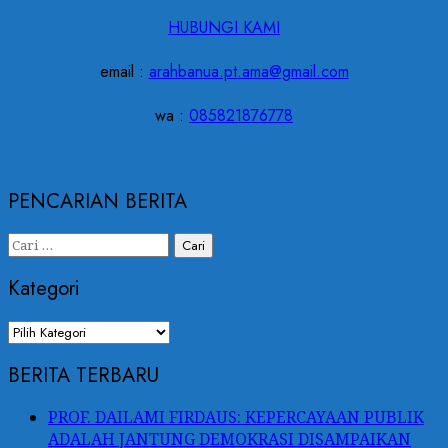
HUBUNGI KAMI
email :
arahbanua.pt.ama@gmail.com
wa :
085821876778
PENCARIAN BERITA
Cari
untuk:
Kategori
Kategori
BERITA TERBARU
PROF. DAILAMI FIRDAUS: KEPERCAYAAN PUBLIK
ADALAH JANTUNG DEMOKRASI DISAMPAIKAN