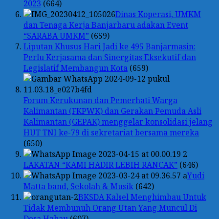
2023
(664)
Dinas Koperasi, UMKM
dan Tenaga Kerja Banjarbaru adakan Event
“SARABA UMKM”
(659)
Liputan Khusus Hari Jadi ke 495 Banjarmasin:
Perlu Kerjasama dan Sinergitas Eksekutif dan
Legislatif Membangun Kota
(659)
Forum Kerukunan dan Pemerhati Warga
Kalimantan (FKPWK) dan Gerakan Pemuda Asli
Kalimantan (GEPAK) menggelar konsolidasi jelang
HUT TNI ke-79 di sekretariat bersama mereka
(650)
LAKATAN “KAMI HADIR LEBIH RANCAK”
(646)
Yudi
Matta band, Sekolah & Musik
(642)
BKSDA Kalsel Menghimbau Untuk
Tidak Membunuh Orang Utan Yang Muncul Di
Desa Habau
(607)