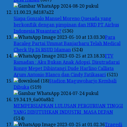
Siapa Gonzalo Manuel Moreno Quesada yang
berkonflik dengan pimpinan dan HRD PT Airbus
Indonesia Nusantara?
(536)
Para
Bacaleg Partai Ummat Banjarbaru Telah Medical
Check Up Di RSUD Idaman
(524)
FTV
Ramadan : Aku Bukan Anak Adopsi, Disutradarai
Ronny Mepet Dibintangi Dude Harlino Callista
Arum Antonio Blanco dan Cindy Fatikasari
(521)
Stadion Maguwoharjo Kembali
Dibuka
(519)
MEMPERSIAPKAN LULUSAN PERGURUAN TINGGI
YANG DIBUTUHKAN INDUSTRI MASA DEPAN
(514)
Tragedi