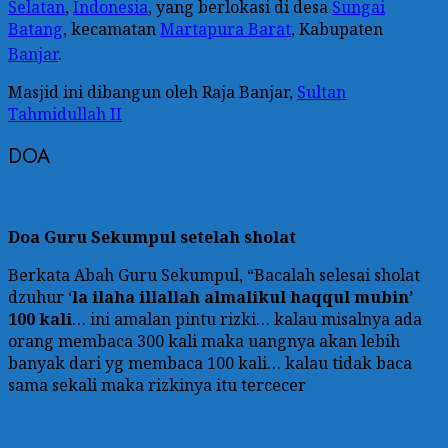
Selatan
,
Indonesia
, yang berlokasi di desa
Sungai
Batang
, kecamatan
Martapura Barat
, Kabupaten
Banjar
.
Masjid ini dibangun oleh Raja Banjar,
Sultan
Tahmidullah II
DOA
Doa Guru Sekumpul setelah sholat
Berkata Abah Guru Sekumpul, “Bacalah selesai sholat
dzuhur ‘
la ilaha illallah almalikul haqqul mubin’
100 kali
… ini amalan pintu rizki… kalau misalnya ada
orang membaca 300 kali maka uangnya akan lebih
banyak dari yg membaca 100 kali… kalau tidak baca
sama sekali maka rizkinya itu tercecer