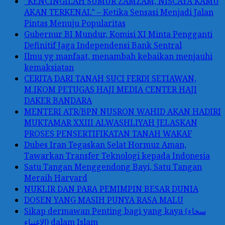
”KENCINGILAH SUMUR ZAMZAM, NISCAYA KAMU
AKAN TERKENAL” – Ketika Sensasi Menjadi Jalan
Pintas Menuju Popularitas
Gubernur BI Mundur, Komisi XI Minta Pengganti
Definitif Jaga Independensi Bank Sentral
Ilmu yg manfaat, menambah kebaikan menjauhi
kemaksiatan
CERITA DARI TANAH SUCI FERDI SETIAWAN,
M.IKOM PETUGAS HAJI MEDIA CENTER HAJI
DAKER BANDARA
MENTERI ATR/BPN NUSRON WAHID AKAN HADIRI
MUKTAMAR XXIII ALWASHLIYAH JELASKAN
PROSES PENSERTIFIKATAN TANAH WAKAF
Dubes Iran Tegaskan Selat Hormuz Aman,
Tawarkan Transfer Teknologi kepada Indonesia
Satu Tangan Menggendong Bayi, Satu Tangan
Meraih Harvard
NUKLIR DAN PARA PEMIMPIN BESAR DUNIA
DOSEN YANG MASIH PUNYA RASA MALU
Sikap dermawan Penting bagi yang kaya (سخاء
الاغنياء) dalam Islam