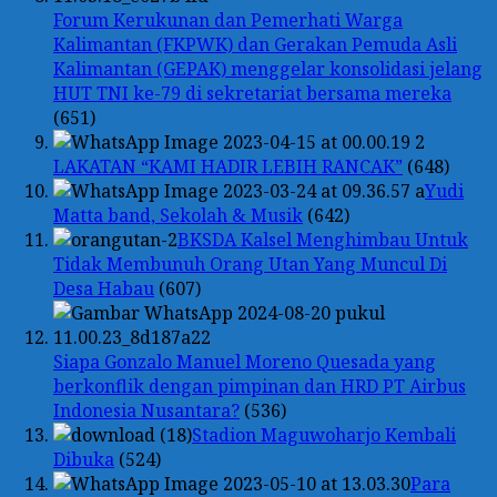
Forum Kerukunan dan Pemerhati Warga
Kalimantan (FKPWK) dan Gerakan Pemuda Asli
Kalimantan (GEPAK) menggelar konsolidasi jelang
HUT TNI ke-79 di sekretariat bersama mereka
(651)
LAKATAN “KAMI HADIR LEBIH RANCAK”
(648)
Yudi
Matta band, Sekolah & Musik
(642)
BKSDA Kalsel Menghimbau Untuk
Tidak Membunuh Orang Utan Yang Muncul Di
Desa Habau
(607)
Siapa Gonzalo Manuel Moreno Quesada yang
berkonflik dengan pimpinan dan HRD PT Airbus
Indonesia Nusantara?
(536)
Stadion Maguwoharjo Kembali
Dibuka
(524)
Para