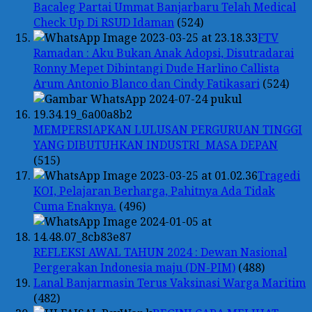
Bacaleg Partai Ummat Banjarbaru Telah Medical
Check Up Di RSUD Idaman
(524)
FTV
Ramadan : Aku Bukan Anak Adopsi, Disutradarai
Ronny Mepet Dibintangi Dude Harlino Callista
Arum Antonio Blanco dan Cindy Fatikasari
(524)
MEMPERSIAPKAN LULUSAN PERGURUAN TINGGI
YANG DIBUTUHKAN INDUSTRI MASA DEPAN
(515)
Tragedi
KOI, Pelajaran Berharga, Pahitnya Ada Tidak
Cuma Enaknya.
(496)
REFLEKSI AWAL TAHUN 2024 : Dewan Nasional
Pergerakan Indonesia maju (DN-PIM)
(488)
Lanal Banjarmasin Terus Vaksinasi Warga Maritim
(482)