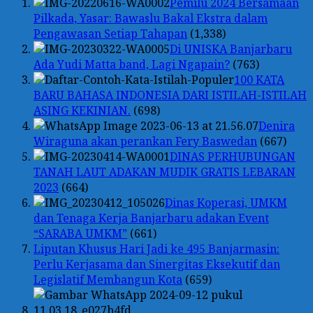
Pemilu 2024 Bersamaan
Pilkada, Yasar: Bawaslu Bakal Ekstra dalam
Pengawasan Setiap Tahapan
(1,338)
Di UNISKA Banjarbaru
Ada Yudi Matta band, Lagi Ngapain?
(763)
100 KATA
BARU BAHASA INDONESIA DARI ISTILAH-ISTILAH
ASING KEKINIAN.
(698)
Denira
Wiraguna akan perankan Fery Baswedan
(667)
DINAS PERHUBUNGAN
TANAH LAUT ADAKAN MUDIK GRATIS LEBARAN
2023
(664)
Dinas Koperasi, UMKM
dan Tenaga Kerja Banjarbaru adakan Event
“SARABA UMKM”
(661)
Liputan Khusus Hari Jadi ke 495 Banjarmasin:
Perlu Kerjasama dan Sinergitas Eksekutif dan
Legislatif Membangun Kota
(659)