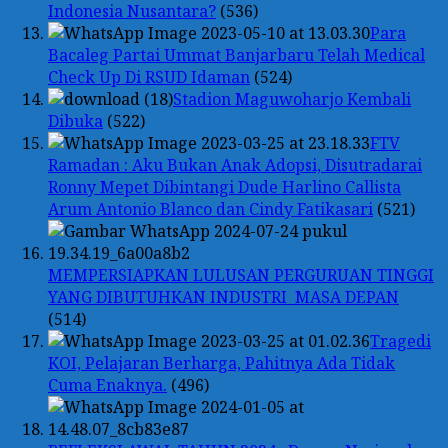
Indonesia Nusantara?
(536)
Para
Bacaleg Partai Ummat Banjarbaru Telah Medical
Check Up Di RSUD Idaman
(524)
Stadion Maguwoharjo Kembali
Dibuka
(522)
FTV
Ramadan : Aku Bukan Anak Adopsi, Disutradarai
Ronny Mepet Dibintangi Dude Harlino Callista
Arum Antonio Blanco dan Cindy Fatikasari
(521)
MEMPERSIAPKAN LULUSAN PERGURUAN TINGGI
YANG DIBUTUHKAN INDUSTRI MASA DEPAN
(514)
Tragedi
KOI, Pelajaran Berharga, Pahitnya Ada Tidak
Cuma Enaknya.
(496)