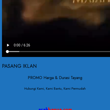
PASANG IKLAN
PROMO Harga & Durasi Tayang
Hubungi Kami, Kami Bantu, Kami Permudah
arah
banua.com