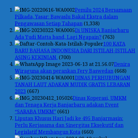
Pemilu 2024 Bersamaan
Pilkada, Yasar: Bawaslu Bakal Ekstra dalam
Pengawasan Setiap Tahapan
(1,338)
Di UNISKA Banjarbaru
Ada Yudi Matta band, Lagi Ngapain?
(763)
100 KATA
BARU BAHASA INDONESIA DARI ISTILAH-ISTILAH
ASING KEKINIAN.
(700)
Denira
Wiraguna akan perankan Fery Baswedan
(668)
DINAS PERHUBUNGAN
TANAH LAUT ADAKAN MUDIK GRATIS LEBARAN
2023
(667)
Dinas Koperasi, UMKM
dan Tenaga Kerja Banjarbaru adakan Event
“SARABA UMKM”
(661)
Liputan Khusus Hari Jadi ke 495 Banjarmasin:
Perlu Kerjasama dan Sinergitas Eksekutif dan
Legislatif Membangun Kota
(660)