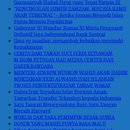
Darmansyah Hadad Figur yang Tepat Pimpin BI
”KENCINGILAH SUMUR ZAMZAM, NISCAYA KAMU
AKAN TERKENAL” – Ketika Sensasi Menjadi Jalan
Pintas Menuju Popularitas
Gubernur BI Mundur, Komisi XI Minta Pengganti
Definitif Jaga Independensi Bank Sentral
Ilmu yg manfaat, menambah kebaikan menjauhi
kemaksiatan
CERITA DARI TANAH SUCI FERDI SETIAWAN,
M.IKOM PETUGAS HAJI MEDIA CENTER HAJI
DAKER BANDARA
MENTERI ATR/BPN NUSRON WAHID AKAN HADIRI
MUKTAMAR XXIII ALWASHLIYAH JELASKAN
PROSES PENSERTIFIKATAN TANAH WAKAF
Dubes Iran Tegaskan Selat Hormuz Aman,
Tawarkan Transfer Teknologi kepada Indonesia
Satu Tangan Menggendong Bayi, Satu Tangan
Meraih Harvard
NUKLIR DAN PARA PEMIMPIN BESAR DUNIA
DOSEN YANG MASIH PUNYA RASA MALU
Sikap dermawan Penting bagi yang kaya (سخاء