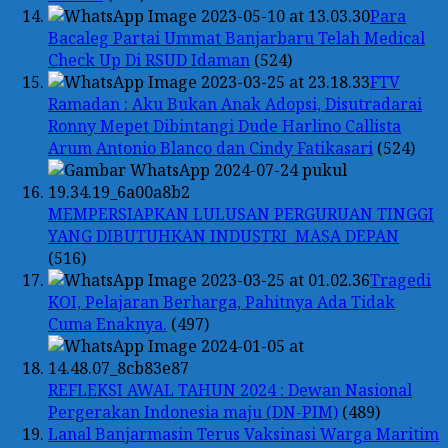
Para
Bacaleg Partai Ummat Banjarbaru Telah Medical
Check Up Di RSUD Idaman
(524)
FTV
Ramadan : Aku Bukan Anak Adopsi, Disutradarai
Ronny Mepet Dibintangi Dude Harlino Callista
Arum Antonio Blanco dan Cindy Fatikasari
(524)
MEMPERSIAPKAN LULUSAN PERGURUAN TINGGI
YANG DIBUTUHKAN INDUSTRI MASA DEPAN
(516)
Tragedi
KOI, Pelajaran Berharga, Pahitnya Ada Tidak
Cuma Enaknya.
(497)
REFLEKSI AWAL TAHUN 2024 : Dewan Nasional
Pergerakan Indonesia maju (DN-PIM)
(489)
Lanal Banjarmasin Terus Vaksinasi Warga Maritim