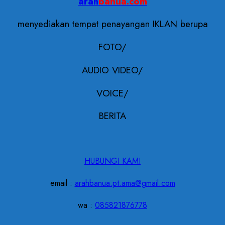
arah
banua.com
menyediakan tempat penayangan IKLAN berupa
FOTO/
AUDIO VIDEO/
VOICE/
BERITA
HUBUNGI KAMI
email :
arahbanua.pt.ama@gmail.com
wa :
085821876778