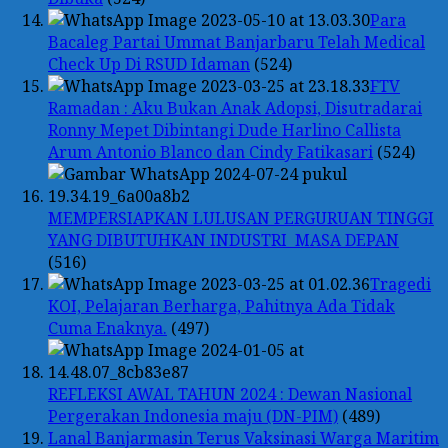
Para
Bacaleg Partai Ummat Banjarbaru Telah Medical
Check Up Di RSUD Idaman
(524)
FTV
Ramadan : Aku Bukan Anak Adopsi, Disutradarai
Ronny Mepet Dibintangi Dude Harlino Callista
Arum Antonio Blanco dan Cindy Fatikasari
(524)
MEMPERSIAPKAN LULUSAN PERGURUAN TINGGI
YANG DIBUTUHKAN INDUSTRI MASA DEPAN
(516)
Tragedi
KOI, Pelajaran Berharga, Pahitnya Ada Tidak
Cuma Enaknya.
(497)
REFLEKSI AWAL TAHUN 2024 : Dewan Nasional
Pergerakan Indonesia maju (DN-PIM)
(489)
Lanal Banjarmasin Terus Vaksinasi Warga Maritim