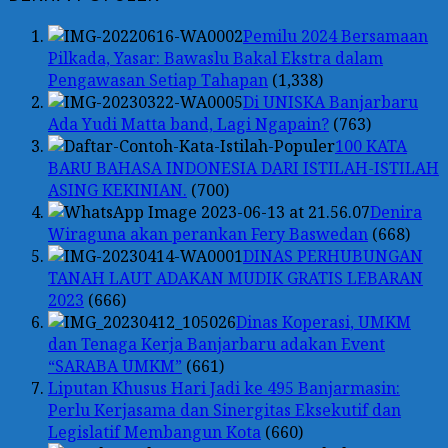
Pemilu 2024 Bersamaan
Pilkada, Yasar: Bawaslu Bakal Ekstra dalam
Pengawasan Setiap Tahapan
(1,338)
Di UNISKA Banjarbaru
Ada Yudi Matta band, Lagi Ngapain?
(763)
100 KATA
BARU BAHASA INDONESIA DARI ISTILAH-ISTILAH
ASING KEKINIAN.
(700)
Denira
Wiraguna akan perankan Fery Baswedan
(668)
DINAS PERHUBUNGAN
TANAH LAUT ADAKAN MUDIK GRATIS LEBARAN
2023
(666)
Dinas Koperasi, UMKM
dan Tenaga Kerja Banjarbaru adakan Event
“SARABA UMKM”
(661)
Liputan Khusus Hari Jadi ke 495 Banjarmasin:
Perlu Kerjasama dan Sinergitas Eksekutif dan
Legislatif Membangun Kota
(660)