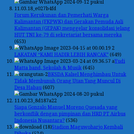
Forum Kerukunan dan Pemerhati Warga
Kalimantan (FKPWK) dan Gerakan Pemuda Asli
Kalimantan (GEPAK) menggelar konsolidasi jelang
HUT TNI ke-79 di sekretariat bersama mereka
(653)
LAKATAN “KAMI HADIR LEBIH RANCAK”
(649)
Yudi
Matta band, Sekolah & Musik
(645)
BKSDA Kalsel Menghimbau Untuk
Tidak Membunuh Orang Utan Yang Muncul Di
Desa Habau
(607)
Siapa Gonzalo Manuel Moreno Quesada yang
berkonflik dengan pimpinan dan HRD PT Airbus
Indonesia Nusantara?
(536)
Stadion Maguwoharjo Kembali
Dibuka
(524)