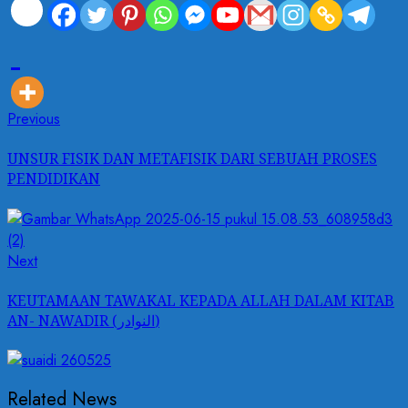
Post
Previous
Previous
post:
navigation
UNSUR FISIK DAN METAFISIK DARI SEBUAH PROSES
PENDIDIKAN
Next
Next
post:
KEUTAMAAN TAWAKAL KEPADA ALLAH DALAM KITAB
AN- NAWADIR (النوادر)
Related News