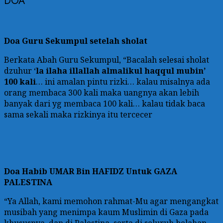
DOA
Doa Guru Sekumpul setelah sholat
Berkata Abah Guru Sekumpul, “Bacalah selesai sholat
dzuhur ‘
la ilaha illallah almalikul haqqul mubin’
100 kali
… ini amalan pintu rizki… kalau misalnya ada
orang membaca 300 kali maka uangnya akan lebih
banyak dari yg membaca 100 kali… kalau tidak baca
sama sekali maka rizkinya itu tercecer
Doa
Habib UMAR Bin HAFIDZ Untuk GAZA
PALESTINA
“Ya Allah, kami memohon rahmat-Mu agar mengangkat
musibah yang menimpa kaum Muslimin di Gaza pada
khususnya, dan di Palestina, serta di seluruh belahan