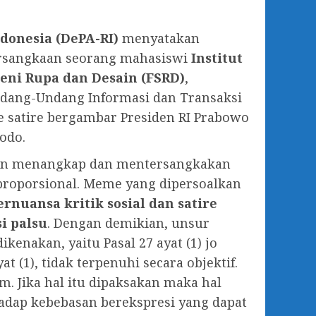
donesia (DePA-RI)
menyatakan
ersangkaan seorang mahasiswi
Institut
Seni Rupa dan Desain (FSRD)
,
Undang-Undang Informasi dan Transaksi
e satire bergambar Presiden RI Prabowo
odo.
gan menangkap dan mentersangkakan
 proporsional. Meme yang dipersoalkan
rnuansa kritik sosial dan satire
i palsu
. Dengan demikian, unsur
kenakan, yaitu Pasal 27 ayat (1) jo
yat (1), tidak terpenuhi secara objektif.
. Jika hal itu dipaksakan maka hal
hadap kebebasan berekspresi yang dapat