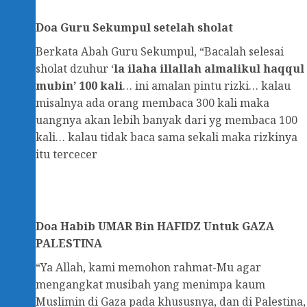
Doa Guru Sekumpul setelah sholat
Berkata Abah Guru Sekumpul, “Bacalah selesai
sholat dzuhur ‘
la ilaha illallah almalikul haqqul
mubin’ 100 kali
… ini amalan pintu rizki… kalau
misalnya ada orang membaca 300 kali maka
uangnya akan lebih banyak dari yg membaca 100
kali… kalau tidak baca sama sekali maka rizkinya
itu tercecer
Doa
Habib UMAR Bin HAFIDZ Untuk GAZA
PALESTINA
“Ya Allah, kami memohon rahmat-Mu agar
mengangkat musibah yang menimpa kaum
Muslimin di Gaza pada khususnya, dan di Palestina,