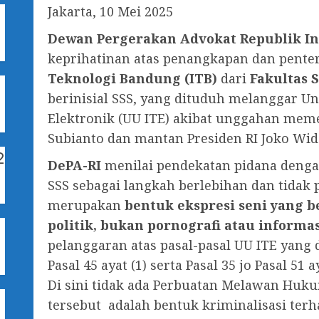
Jakarta, 10 Mei 2025
Dewan Pergerakan Advokat Republik In
keprihatinan atas penangkapan dan pent
Teknologi Bandung (ITB)
dari
Fakultas 
1
berinisial SSS, yang dituduh melanggar 
Elektronik (UU ITE) akibat unggahan mem
Subianto dan mantan Presiden RI Joko Wid
2
DePA-RI
menilai pendekatan pidana den
SSS sebagai langkah berlebihan dan tidak
merupakan
bentuk ekspresi seni yang be
politik, bukan pornografi atau informas
pelanggaran atas pasal-pasal UU ITE yang di
Pasal 45 ayat (1) serta Pasal 35 jo Pasal 51 a
Di sini tidak ada Perbuatan Melawan Hukum
tersebut adalah bentuk kriminalisasi ter