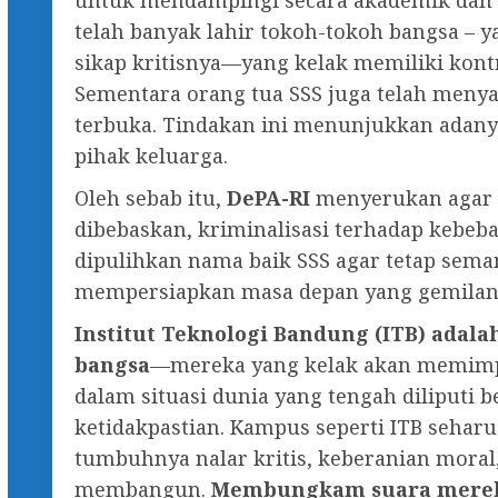
untuk mendampingi secara akademik dan ps
telah banyak lahir tokoh-tokoh bangsa –
sikap kritisnya—yang kelak memiliki kontr
Sementara orang tua SSS juga telah men
terbuka. Tindakan ini menunjukkan adanya
pihak keluarga.
Oleh sebab itu,
DePA-RI
menyerukan agar 
dibebaskan, kriminalisasi terhadap kebeba
dipulihkan nama baik SSS agar tetap seman
mempersiapkan masa depan yang gemilang
Institut Teknologi Bandung (ITB) adal
bangsa
—mereka yang kelak akan memimp
dalam situasi dunia yang tengah diliputi 
ketidakpastian. Kampus seperti ITB seha
tumbuhnya nalar kritis, keberanian moral,
membangun.
Membungkam suara merek