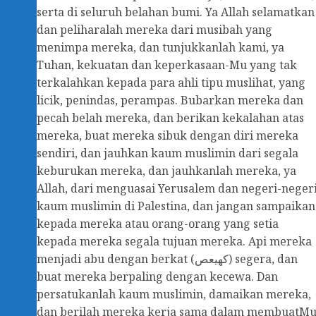
serta di seluruh belahan bumi. Ya Allah selamatkan
dan peliharalah mereka dari musibah yang
menimpa mereka, dan tunjukkanlah kami, ya
Tuhan, kekuatan dan keperkasaan-Mu yang tak
terkalahkan kepada para ahli tipu muslihat, yang
licik, penindas, perampas. Bubarkan mereka dan
pecah belah mereka, dan berikan kekalahan atas
mereka, buat mereka sibuk dengan diri mereka
sendiri, dan jauhkan kaum muslimin dari segala
keburukan mereka, dan jauhkanlah mereka, ya
Allah, dari menguasai Yerusalem dan negeri-neger
kaum muslimin di Palestina, dan jangan sampaikan
kepada mereka atau orang-orang yang setia
kepada mereka segala tujuan mereka. Api mereka
menjadi abu dengan berkat (كهيعص) segera, dan
buat mereka berpaling dengan kecewa. Dan
persatukanlah kaum muslimin, damaikan mereka,
dan berilah mereka kerja sama dalam membuatM