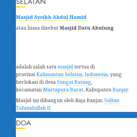
SELATAN
Masjid Syeikh Abdul Hamid
atau biasa disebut
Masjid Datu Abulung
adalah salah satu
masjid
tertua di
provinsi
Kalimantan Selatan
,
Indonesia
, yang
berlokasi di desa
Sungai Batang
,
kecamatan
Martapura Barat
, Kabupaten
Banjar
.
Masjid ini dibangun oleh Raja Banjar,
Sultan
Tahmidullah II
DOA