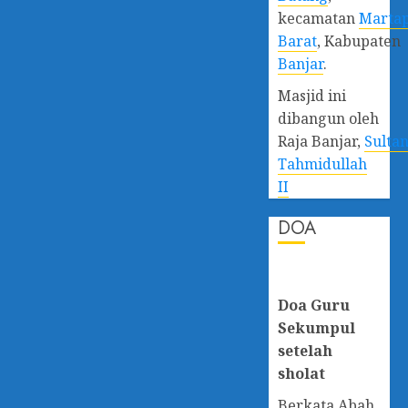
kecamatan
Marta
Barat
, Kabupaten
Banjar
.
Masjid ini
dibangun oleh
Raja Banjar,
Sulta
Tahmidullah
II
DOA
Doa Guru
Sekumpul
setelah
sholat
Berkata Abah