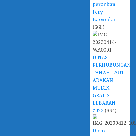
perankan
Fery
Baswedan
(666)
DINAS
PERHUBUNGAN
TANAH LAUT
ADAKAN
MUDIK
GRATIS
LEBARAN
2023
(664)
Dinas