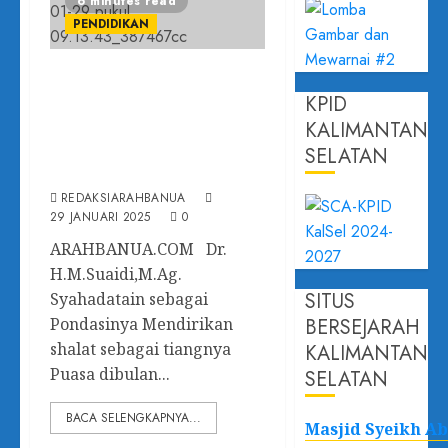
6 minutes read
PENDIDIKAN
Islam dibangun
KPID
dengan pondasi
KALIMANTAN
syahadat sampai atap
SELATAN
nya haji
REDAKSIARAHBANUA
29 JANUARI 2025
0
ARAHBANUA.COM Dr.
H.M.Suaidi,M.Ag.
SITUS
Syahadatain sebagai
Pondasinya Mendirikan
BERSEJARAH
shalat sebagai tiangnya
KALIMANTAN
Puasa dibulan...
SELATAN
BACA SELENGKAPNYA...
Masjid Syeikh A