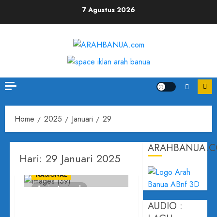
Skip
7 Agustus 2026
to
content
Home
2025
Januari
29
ARAHBANUA.
Hari:
29 Januari 2025
NASIONAL
1 minute read
Hasil Komoditas
AUDIO :
Pertanian Ketep Pass