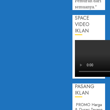
Pemurah dari
semuanya.”
SPACE
VIDEO
IKLAN
PASANG
IKLAN
PROMO Harga
& Durasi Tayang