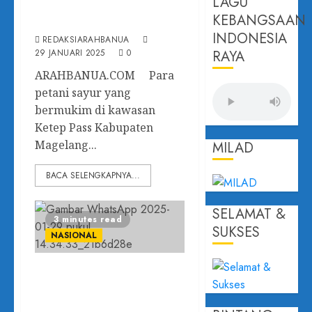
LAGU
Menurun Drastis
KEBANGSAAN
INDONESIA
REDAKSIARAHBANUA
29 JANUARI 2025
0
RAYA
ARAHBANUA.COM Para
petani sayur yang
bermukim di kawasan
Ketep Pass Kabupaten
Magelang...
MILAD
BACA SELENGKAPNYA...
SELAMAT &
3 minutes read
SUKSES
NASIONAL
Gerak Cepat Tindak
Lanjuti Permintaan