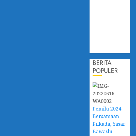
Perubahan
Iklim,
Dislautkan
Kalsel Perkuat
Kapasitas dan
Ketahanan
Ekonomi
BERITA
POPULER
Pemilu 2024
Bersamaan
Pilkada, Yasar:
Bawaslu