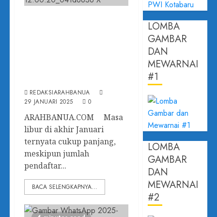
Perpanjangan
LOMBA
Pendaftaran Siswa
GAMBAR
Baru RHIS Jalur Bebas
DAN
Uang Pangkal
MEWARNAI
#1
Diperpanjang Sehari
REDAKSIARAHBANUA
29 JANUARI 2025
0
ARAHBANUA.COM Masa
libur di akhir Januari
ternyata cukup panjang,
LOMBA
meskipun jumlah
GAMBAR
pendaftar...
DAN
MEWARNAI
BACA SELENGKAPNYA...
#2