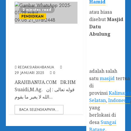
Hamid
2 minutes read
atau biasa
PENDIDIKAN
disebut
Masjid
Datu
Lima Cara Mengubah
Abulung
Fixed Mindset
Menjadi Growth
Mindset
REDAKSIARAHBANUA
adalah salah
29 JANUARI 2025
0
satu
masjid
tertua
ARAHBANUA.COM DR.HM
di
Suaidi,M.Ag. قوله تعالى : إن
provinsi
Kalimant
الله لا يغير ما بقوم...
Selatan
,
Indonesia
yang
BACA SELENGKAPNYA...
berlokasi di
desa
Sungai
Batang
,