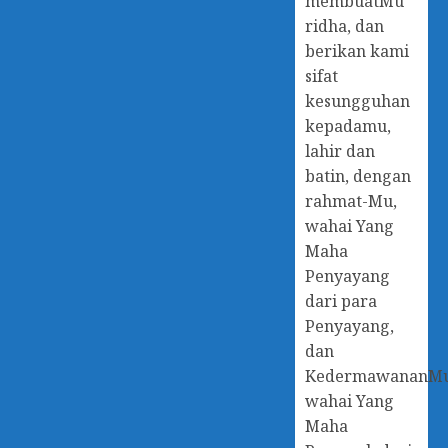
membuatMu
ridha, dan
berikan kami
sifat
kesungguhan
kepadamu,
lahir dan
batin, dengan
rahmat-Mu,
wahai Yang
Maha
Penyayang
dari para
Penyayang,
dan
KedermawananM
wahai Yang
Maha