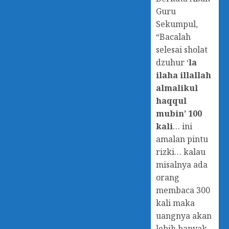
Guru
Sekumpul,
“Bacalah
selesai sholat
dzuhur ‘
la
ilaha illallah
almalikul
haqqul
mubin’ 100
kali
… ini
amalan pintu
rizki… kalau
misalnya ada
orang
membaca 300
kali maka
uangnya akan
lebih banyak