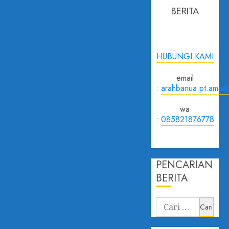
BERITA
HUBUNGI KAMI
email
:
arahbanua.pt.ama@
wa
:
085821876778
PENCARIAN
BERITA
Cari
untuk: