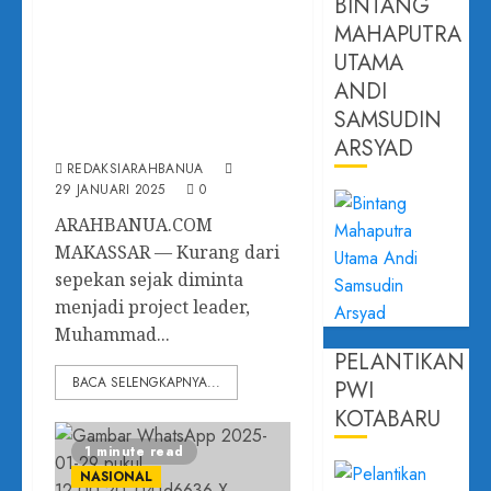
Mentan, MRR
BINTANG
MAHAPUTRA
Gandeng IAI Gelar
UTAMA
Desain Sayembara
ANDI
AAS Islamic
SAMSUDIN
International School
ARSYAD
REDAKSIARAHBANUA
29 JANUARI 2025
0
ARAHBANUA.COM
MAKASSAR — Kurang dari
sepekan sejak diminta
menjadi project leader,
Muhammad...
PELANTIKAN
BACA SELENGKAPNYA...
PWI
KOTABARU
1 minute read
NASIONAL