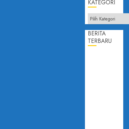
KATEGORI
Kategori
BERITA
TERBARU
PROF.
DAILAMI
FIRDAUS:
KEPERCAYAAN
PUBLIK
ADALAH
JANTUNG
DEMOKRASI
DISAMPAIKAN
PADA FGD
”KONSOLIDASI