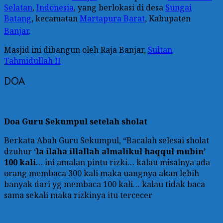
Selatan
,
Indonesia
, yang berlokasi di desa
Sungai
Batang
, kecamatan
Martapura Barat
, Kabupaten
Banjar
.
Masjid ini dibangun oleh Raja Banjar,
Sultan
Tahmidullah II
DOA
Doa Guru Sekumpul setelah sholat
Berkata Abah Guru Sekumpul, “Bacalah selesai sholat
dzuhur ‘
la ilaha illallah almalikul haqqul mubin’
100 kali
… ini amalan pintu rizki… kalau misalnya ada
orang membaca 300 kali maka uangnya akan lebih
banyak dari yg membaca 100 kali… kalau tidak baca
sama sekali maka rizkinya itu tercecer