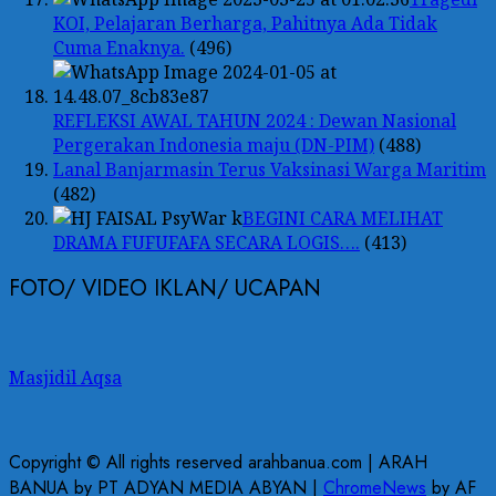
KOI, Pelajaran Berharga, Pahitnya Ada Tidak
Cuma Enaknya.
(496)
REFLEKSI AWAL TAHUN 2024 : Dewan Nasional
Pergerakan Indonesia maju (DN-PIM)
(488)
Lanal Banjarmasin Terus Vaksinasi Warga Maritim
(482)
BEGINI CARA MELIHAT
DRAMA FUFUFAFA SECARA LOGIS….
(413)
FOTO/ VIDEO IKLAN/ UCAPAN
Masjidil Aqsa
Copyright © All rights reserved arahbanua.com | ARAH
BANUA by PT ADYAN MEDIA ABYAN
|
ChromeNews
by AF