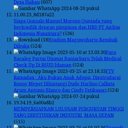
Desa Habau
(607)
Siapa Gonzalo Manuel Moreno Quesada yang
berkonflik dengan pimpinan dan HRD PT Airbus
Indonesia Nusantara?
(536)
Stadion Maguwoharjo Kembali
Dibuka
(524)
Para
Bacaleg Partai Ummat Banjarbaru Telah Medical
Check Up Di RSUD Idaman
(524)
FTV
Ramadan : Aku Bukan Anak Adopsi, Disutradarai
Ronny Mepet Dibintangi Dude Harlino Callista
Arum Antonio Blanco dan Cindy Fatikasari
(524)
MEMPERSIAPKAN LULUSAN PERGURUAN TINGGI
YANG DIBUTUHKAN INDUSTRI MASA DEPAN
(515)
Tragedi