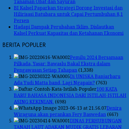
Tanaman Obat dan Sayuran
BI Kalsel Paparkan Strategi Dorong Investasi dan
Hilirisasi Batubara untuk Capai Pertumbuhan 8,1
Persen
Hadapi Dampak Perubahan Iklim, Dislautkan
Kalsel Perkuat Kapasitas dan Ketahanan Ekonomi
BERITA POPULER
Pemilu 2024 Bersamaan
Pilkada, Yasar: Bawaslu Bakal Ekstra dalam
Pengawasan Setiap Tahapan
(1,338)
Di UNISKA Banjarbaru
Ada Yudi Matta band, Lagi Ngapain?
(763)
100 KATA
BARU BAHASA INDONESIA DARI ISTILAH-ISTILAH
ASING KEKINIAN.
(698)
Denira
Wiraguna akan perankan Fery Baswedan
(667)
DINAS PERHUBUNGAN
TANAH LAUT ADAKAN MUDIK GRATIS LEBARAN