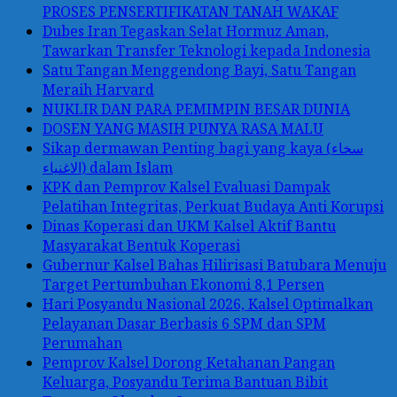
PROSES PENSERTIFIKATAN TANAH WAKAF
Dubes Iran Tegaskan Selat Hormuz Aman,
Tawarkan Transfer Teknologi kepada Indonesia
Satu Tangan Menggendong Bayi, Satu Tangan
Meraih Harvard
NUKLIR DAN PARA PEMIMPIN BESAR DUNIA
DOSEN YANG MASIH PUNYA RASA MALU
Sikap dermawan Penting bagi yang kaya (سخاء
الاغنياء) dalam Islam
KPK dan Pemprov Kalsel Evaluasi Dampak
Pelatihan Integritas, Perkuat Budaya Anti Korupsi
Dinas Koperasi dan UKM Kalsel Aktif Bantu
Masyarakat Bentuk Koperasi
Gubernur Kalsel Bahas Hilirisasi Batubara Menuju
Target Pertumbuhan Ekonomi 8,1 Persen
Hari Posyandu Nasional 2026, Kalsel Optimalkan
Pelayanan Dasar Berbasis 6 SPM dan SPM
Perumahan
Pemprov Kalsel Dorong Ketahanan Pangan
Keluarga, Posyandu Terima Bantuan Bibit