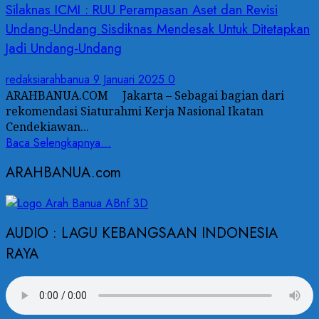
Silaknas ICMI : RUU Perampasan Aset dan Revisi
Undang-Undang Sisdiknas Mendesak Untuk Ditetapkan
Jadi Undang-Undang
redaksiarahbanua
9 Januari 2025
0
ARAHBANUA.COM Jakarta – Sebagai bagian dari
rekomendasi Siaturahmi Kerja Nasional Ikatan
Cendekiawan...
Baca Selengkapnya...
ARAHBANUA.com
AUDIO : LAGU KEBANGSAAN INDONESIA
RAYA