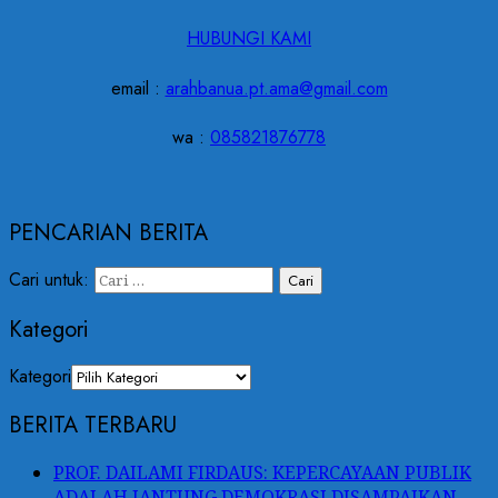
HUBUNGI KAMI
email :
arahbanua.pt.ama@gmail.com
wa :
085821876778
PENCARIAN BERITA
Cari untuk:
Kategori
Kategori
BERITA TERBARU
PROF. DAILAMI FIRDAUS: KEPERCAYAAN PUBLIK
ADALAH JANTUNG DEMOKRASI DISAMPAIKAN