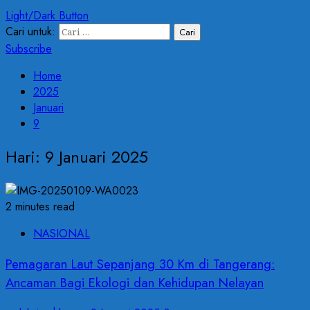
Light/Dark Button
Cari untuk:
Subscribe
Home
2025
Januari
9
Hari:
9 Januari 2025
2 minutes read
NASIONAL
Pemagaran Laut Sepanjang 30 Km di Tangerang:
Ancaman Bagi Ekologi dan Kehidupan Nelayan