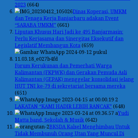
2023
(664)
Dinas Koperasi, UMKM
dan Tenaga Kerja Banjarbaru adakan Event
“SARABA UMKM”
(661)
Liputan Khusus Hari Jadi ke 495 Banjarmasin:
Perlu Kerjasama dan Sinergitas Eksekutif dan
Legislatif Membangun Kota
(659)
Forum Kerukunan dan Pemerhati Warga
Kalimantan (FKPWK) dan Gerakan Pemuda Asli
Kalimantan (GEPAK) menggelar konsolidasi jelang
HUT TNI ke-79 di sekretariat bersama mereka
(651)
LAKATAN “KAMI HADIR LEBIH RANCAK”
(648)
Yudi
Matta band, Sekolah & Musik
(642)
BKSDA Kalsel Menghimbau Untuk
Tidak Membunuh Orang Utan Yang Muncul Di