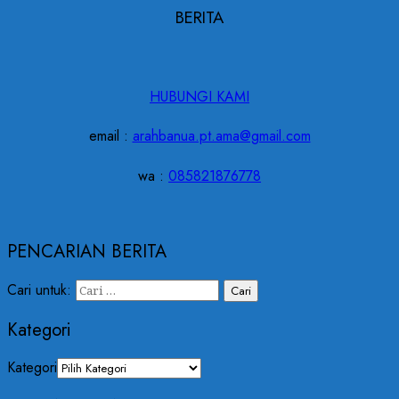
BERITA
HUBUNGI KAMI
email :
arahbanua.pt.ama@gmail.com
wa :
085821876778
PENCARIAN BERITA
Cari untuk:
Kategori
Kategori