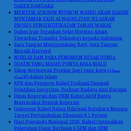
DAKER BANDARA
MENTERI ATR/BPN NUSRON WAHID AKAN HADIRI
MUKTAMAR XXIII ALWASHLIYAH JELASKAN
PROSES PENSERTIFIKATAN TANAH WAKAF
Dubes Iran Tegaskan Selat Hormuz Aman,
Tawarkan Transfer Teknologi kepada Indonesia
Satu Tangan Menggendong Bayi, Satu Tangan
Meraih Harvard
NUKLIR DAN PARA PEMIMPIN BESAR DUNIA
DOSEN YANG MASIH PUNYA RASA MALU
Sikap dermawan Penting bagi yang kaya (سخاء
الاغنياء) dalam Islam
KPK dan Pemprov Kalsel Evaluasi Dampak
Pelatihan Integritas, Perkuat Budaya Anti Korupsi
Dinas Koperasi dan UKM Kalsel Aktif Bantu
Masyarakat Bentuk Koperasi
Gubernur Kalsel Bahas Hilirisasi Batubara Menuju
Target Pertumbuhan Ekonomi 8,1 Persen
Hari Posyandu Nasional 2026, Kalsel Optimalkan
Pelayanan Dasar Berbasis 6 SPM dan SPM