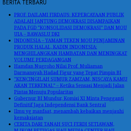
BERITA TERBARU
PROF. DAILAMI FIRDAUS: KEPERCAYAAN PUBLIK
ADALAH JANTUNG DEMOKRASI DISAMPAIKAN
PADA FGD ”KONSOLIDASI DEMOKRASI” DAN MOU
UIA – BAWASLU DKI
INDONESIA – YAMAN TEKEN MOU PENJAMINAN
PRODUK HALAL, KADIN INDONESIA:
MENGHILANGKAN HAMBATAN DAN MENINGKAT
VOLUME PERDAGANGAN
Hamdan Nugroho Nilai Prof. Muliaman
Darmansyah Hadad Figur yang Tepat Pimpin BI
”KENCINGILAH SUMUR ZAMZAM, NISCAYA KAMU
AKAN TERKENAL” – Ketika Sensasi Menjadi Jalan
Pintas Menuju Popularitas
Gubernur BI Mundur, Komisi XI Minta Pengganti
Definitif Jaga Independensi Bank Sentral
Ilmu yg manfaat, menambah kebaikan menjauhi
kemaksiatan
CERITA DARI TANAH SUCI FERDI SETIAWAN,
M.IKOM PETUGAS HAJI MEDIA CENTER HAJI