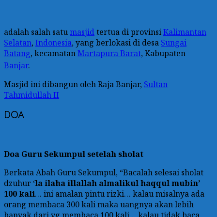
adalah salah satu
masjid
tertua di provinsi
Kalimantan
Selatan
,
Indonesia
, yang berlokasi di desa
Sungai
Batang
, kecamatan
Martapura Barat
, Kabupaten
Banjar
.
Masjid ini dibangun oleh Raja Banjar,
Sultan
Tahmidullah II
DOA
Doa Guru Sekumpul setelah sholat
Berkata Abah Guru Sekumpul, “Bacalah selesai sholat
dzuhur ‘
la ilaha illallah almalikul haqqul mubin’
100 kali
… ini amalan pintu rizki… kalau misalnya ada
orang membaca 300 kali maka uangnya akan lebih
banyak dari yg membaca 100 kali… kalau tidak baca