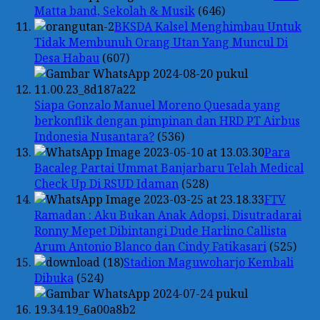
Matta band, Sekolah & Musik
(646)
BKSDA Kalsel Menghimbau Untuk
Tidak Membunuh Orang Utan Yang Muncul Di
Desa Habau
(607)
Siapa Gonzalo Manuel Moreno Quesada yang
berkonflik dengan pimpinan dan HRD PT Airbus
Indonesia Nusantara?
(536)
Para
Bacaleg Partai Ummat Banjarbaru Telah Medical
Check Up Di RSUD Idaman
(528)
FTV
Ramadan : Aku Bukan Anak Adopsi, Disutradarai
Ronny Mepet Dibintangi Dude Harlino Callista
Arum Antonio Blanco dan Cindy Fatikasari
(525)
Stadion Maguwoharjo Kembali
Dibuka
(524)