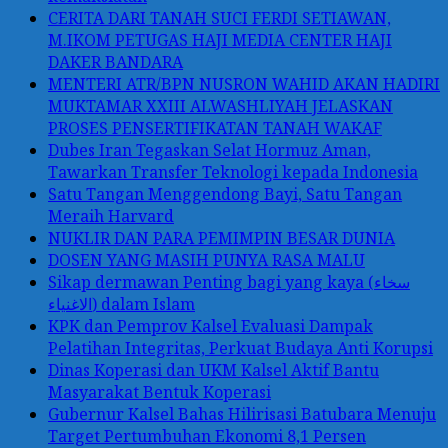
CERITA DARI TANAH SUCI FERDI SETIAWAN,
M.IKOM PETUGAS HAJI MEDIA CENTER HAJI
DAKER BANDARA
MENTERI ATR/BPN NUSRON WAHID AKAN HADIRI
MUKTAMAR XXIII ALWASHLIYAH JELASKAN
PROSES PENSERTIFIKATAN TANAH WAKAF
Dubes Iran Tegaskan Selat Hormuz Aman,
Tawarkan Transfer Teknologi kepada Indonesia
Satu Tangan Menggendong Bayi, Satu Tangan
Meraih Harvard
NUKLIR DAN PARA PEMIMPIN BESAR DUNIA
DOSEN YANG MASIH PUNYA RASA MALU
Sikap dermawan Penting bagi yang kaya (سخاء
الاغنياء) dalam Islam
KPK dan Pemprov Kalsel Evaluasi Dampak
Pelatihan Integritas, Perkuat Budaya Anti Korupsi
Dinas Koperasi dan UKM Kalsel Aktif Bantu
Masyarakat Bentuk Koperasi
Gubernur Kalsel Bahas Hilirisasi Batubara Menuju
Target Pertumbuhan Ekonomi 8,1 Persen