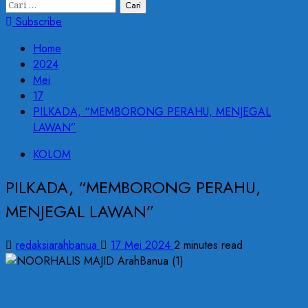
Cari
untuk:
Subscribe
Home
2024
Mei
17
PILKADA, “MEMBORONG PERAHU, MENJEGAL
LAWAN”
KOLOM
PILKADA, “MEMBORONG PERAHU,
MENJEGAL LAWAN”
redaksiarahbanua
17 Mei 2024
2 minutes read