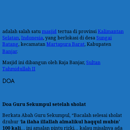
adalah salah satu
masjid
tertua di provinsi
Kalimantan
Selatan
,
Indonesia
, yang berlokasi di desa
Sungai
Batang
, kecamatan
Martapura Barat
, Kabupaten
Banjar
.
Masjid ini dibangun oleh Raja Banjar,
Sultan
Tahmidullah II
DOA
Doa Guru Sekumpul setelah sholat
Berkata Abah Guru Sekumpul, “Bacalah selesai sholat
dzuhur ‘
la ilaha illallah almalikul haqqul mubin’
100 kali
… ini amalan pintu rizki… kalau misalnya ada