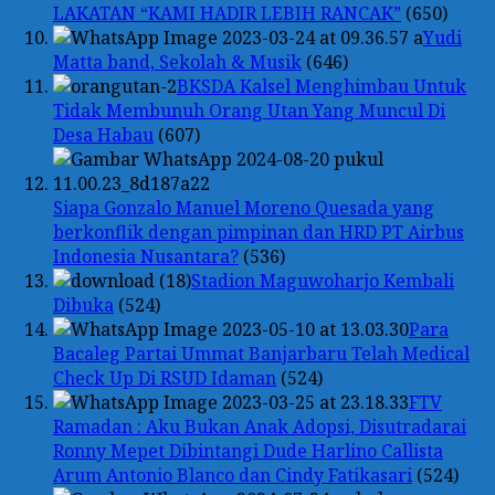
LAKATAN “KAMI HADIR LEBIH RANCAK”
(650)
Yudi
Matta band, Sekolah & Musik
(646)
BKSDA Kalsel Menghimbau Untuk
Tidak Membunuh Orang Utan Yang Muncul Di
Desa Habau
(607)
Siapa Gonzalo Manuel Moreno Quesada yang
berkonflik dengan pimpinan dan HRD PT Airbus
Indonesia Nusantara?
(536)
Stadion Maguwoharjo Kembali
Dibuka
(524)
Para
Bacaleg Partai Ummat Banjarbaru Telah Medical
Check Up Di RSUD Idaman
(524)
FTV
Ramadan : Aku Bukan Anak Adopsi, Disutradarai
Ronny Mepet Dibintangi Dude Harlino Callista
Arum Antonio Blanco dan Cindy Fatikasari
(524)