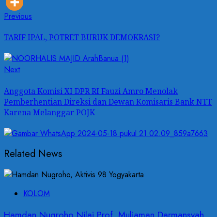
Post
Previous
Previous
post:
navigation
TARIF IPAL, POTRET BURUK DEMOKRASI?
Next
Next
post:
Anggota Komisi XI DPR RI Fauzi Amro Menolak
Pemberhentian Direksi dan Dewan Komisaris Bank NTT
Karena Melanggar POJK
Related News
KOLOM
Hamdan Nugroho Nilai Prof. Muliaman Darmansyah