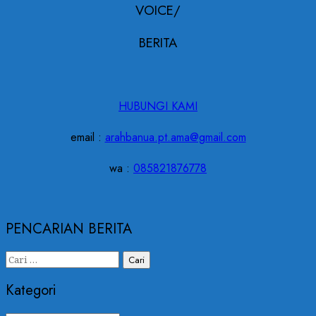
VOICE/
BERITA
HUBUNGI KAMI
email :
arahbanua.pt.ama@gmail.com
wa :
085821876778
PENCARIAN BERITA
Cari
untuk:
Kategori