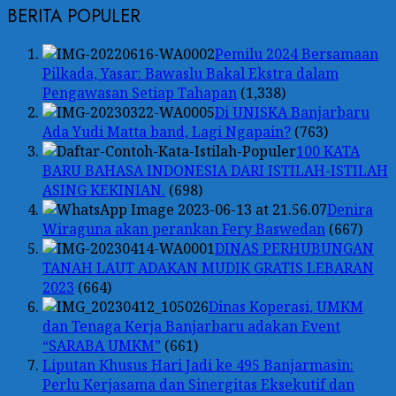
BERITA POPULER
Pemilu 2024 Bersamaan
Pilkada, Yasar: Bawaslu Bakal Ekstra dalam
Pengawasan Setiap Tahapan
(1,338)
Di UNISKA Banjarbaru
Ada Yudi Matta band, Lagi Ngapain?
(763)
100 KATA
BARU BAHASA INDONESIA DARI ISTILAH-ISTILAH
ASING KEKINIAN.
(698)
Denira
Wiraguna akan perankan Fery Baswedan
(667)
DINAS PERHUBUNGAN
TANAH LAUT ADAKAN MUDIK GRATIS LEBARAN
2023
(664)
Dinas Koperasi, UMKM
dan Tenaga Kerja Banjarbaru adakan Event
“SARABA UMKM”
(661)
Liputan Khusus Hari Jadi ke 495 Banjarmasin:
Perlu Kerjasama dan Sinergitas Eksekutif dan