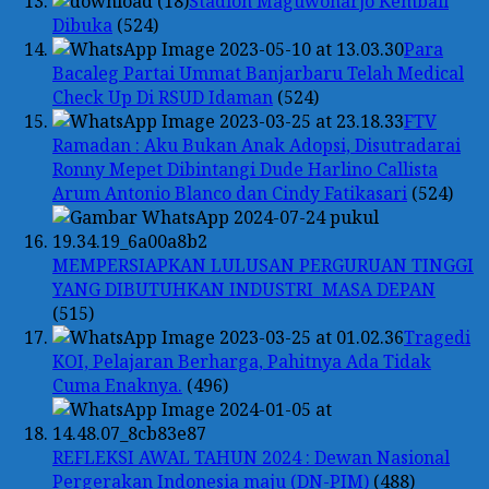
Stadion Maguwoharjo Kembali
Dibuka
(524)
Para
Bacaleg Partai Ummat Banjarbaru Telah Medical
Check Up Di RSUD Idaman
(524)
FTV
Ramadan : Aku Bukan Anak Adopsi, Disutradarai
Ronny Mepet Dibintangi Dude Harlino Callista
Arum Antonio Blanco dan Cindy Fatikasari
(524)
MEMPERSIAPKAN LULUSAN PERGURUAN TINGGI
YANG DIBUTUHKAN INDUSTRI MASA DEPAN
(515)
Tragedi
KOI, Pelajaran Berharga, Pahitnya Ada Tidak
Cuma Enaknya.
(496)
REFLEKSI AWAL TAHUN 2024 : Dewan Nasional
Pergerakan Indonesia maju (DN-PIM)
(488)