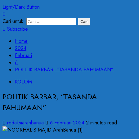
Light/Dark Button
Cari untuk:
Subscribe
Home
2024
Februari
6
POLITIK BARBAR, “TASANDA PAHUMAAN”
KOLOM
POLITIK BARBAR, “TASANDA
PAHUMAAN”
redaksiarahbanua
6 Februari 2024
2 minutes read