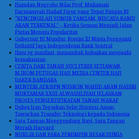
Hamdan Nugroho Nilai Prof. Muliaman
Darmansyah Hadad Figur yang Tepat Pimpin BI
”KENCINGILAH SUMUR ZAMZAM, NISCAYA KAMU
AKAN TERKENAL” – Ketika Sensasi Menjadi Jalan
Pintas Menuju Popularitas
Gubernur BI Mundur, Komisi XI Minta Pengganti
Definitif Jaga Independensi Bank Sentral
Ilmu yg manfaat, menambah kebaikan menjauhi
kemaksiatan
CERITA DARI TANAH SUCI FERDI SETIAWAN,
M.IKOM PETUGAS HAJI MEDIA CENTER HAJI
DAKER BANDARA
MENTERI ATR/BPN NUSRON WAHID AKAN HADIRI
MUKTAMAR XXIII ALWASHLIYAH JELASKAN
PROSES PENSERTIFIKATAN TANAH WAKAF
Dubes Iran Tegaskan Selat Hormuz Aman,
Tawarkan Transfer Teknologi kepada Indonesia
Satu Tangan Menggendong Bayi, Satu Tangan
Meraih Harvard
NUKLIR DAN PARA PEMIMPIN BESAR DUNIA