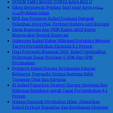
DOSEN YANG MASIH PUNYA RASA MALU
Sikap dermawan Penting bagi yang kaya (سخاء
الاغنياء) dalam Islam
KPK dan Pemprov Kalsel Evaluasi Dampak
Pelatihan Integritas, Perkuat Budaya Anti Korupsi
Dinas Koperasi dan UKM Kalsel Aktif Bantu
Masyarakat Bentuk Koperasi
Gubernur Kalsel Bahas Hilirisasi Batubara Menuju
Target Pertumbuhan Ekonomi 8,1 Persen
Hari Posyandu Nasional 2026, Kalsel Optimalkan
Pelayanan Dasar Berbasis 6 SPM dan SPM
Perumahan
Pemprov Kalsel Dorong Ketahanan Pangan
Keluarga, Posyandu Terima Bantuan Bibit
Tanaman Obat dan Sayuran
BI Kalsel Paparkan Strategi Dorong Investasi dan
Hilirisasi Batubara untuk Capai Pertumbuhan 8,1
Persen
Hadapi Dampak Perubahan Iklim, Dislautkan
Kalsel Perkuat Kapasitas dan Ketahanan Ekonomi