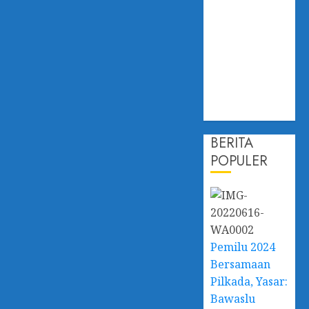
Perubahan
Iklim,
Dislautkan
Kalsel Perkuat
Kapasitas dan
Ketahanan
Ekonomi
BERITA
POPULER
Pemilu 2024
Bersamaan
Pilkada, Yasar:
Bawaslu