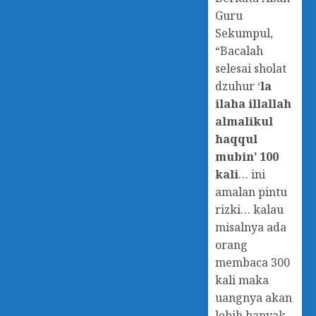
Guru
Sekumpul,
“Bacalah
selesai sholat
dzuhur ‘
la
ilaha illallah
almalikul
haqqul
mubin’ 100
kali
… ini
amalan pintu
rizki… kalau
misalnya ada
orang
membaca 300
kali maka
uangnya akan
lebih banyak