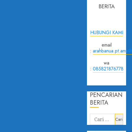
BERITA
HUBUNGI KAMI
email
:
arahbanua.pt.ama@
wa
:
085821876778
PENCARIAN
BERITA