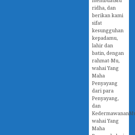
membuatMu
ridha, dan
berikan kami
sifat
kesungguhan
kepadamu,
lahir dan
batin, dengan
rahmat-Mu,
wahai Yang
Maha
Penyayang
dari para
Penyayang,
dan
KedermawananM
wahai Yang
Maha