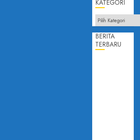
KATEGORI
BERITA
TERBARU
PROF.
DAILAMI
FIRDAUS:
KEPERCAYAAN
PUBLIK
ADALAH
JANTUNG
DEMOKRASI
DISAMPAIKAN
PADA FGD
”KONSOLIDASI