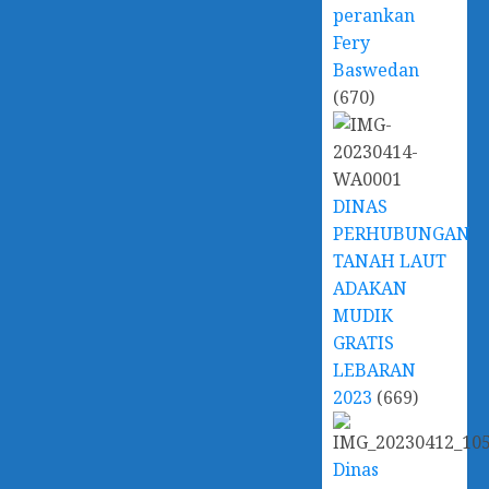
perankan
Fery
Baswedan
(670)
DINAS
PERHUBUNGAN
TANAH LAUT
ADAKAN
MUDIK
GRATIS
LEBARAN
2023
(669)
Dinas