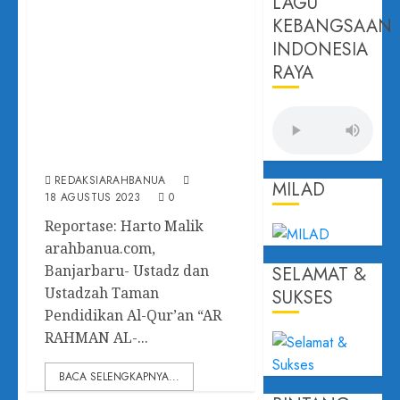
LAGU
Didik, Ustadz dan
KEBANGSAAN
Ustadzah Taman
INDONESIA
Pendidikan Al-Qur’an
RAYA
“AR RAHMAN AL-
BANJARI” HUT RI Ke
78
REDAKSIARAHBANUA
MILAD
18 AGUSTUS 2023
0
Reportase: Harto Malik
arahbanua.com,
Banjarbaru- Ustadz dan
SELAMAT &
Ustadzah Taman
SUKSES
Pendidikan Al-Qur’an “AR
RAHMAN AL-...
BACA SELENGKAPNYA...