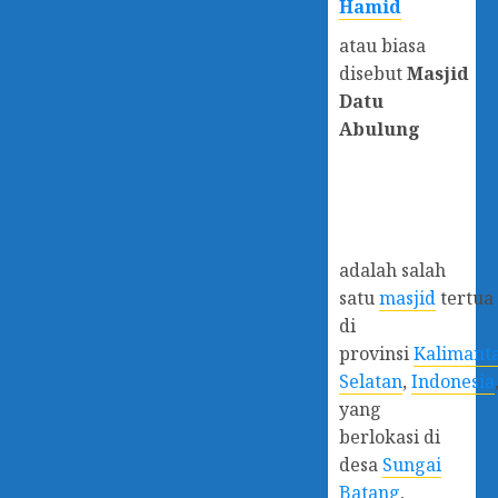
Hamid
atau biasa
disebut
Masjid
Datu
Abulung
adalah salah
satu
masjid
tertua
di
provinsi
Kalimant
Selatan
,
Indonesia
yang
berlokasi di
desa
Sungai
Batang
,