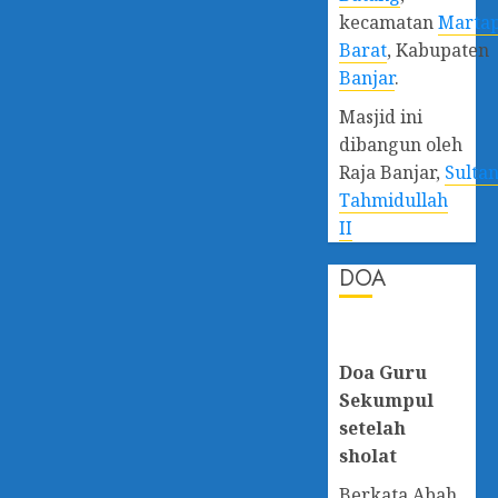
kecamatan
Marta
Barat
, Kabupaten
Banjar
.
Masjid ini
dibangun oleh
Raja Banjar,
Sulta
Tahmidullah
II
DOA
Doa Guru
Sekumpul
setelah
sholat
Berkata Abah