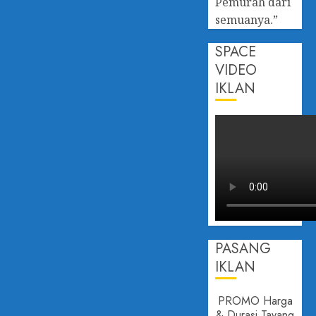
Pemurah dari
semuanya.”
SPACE
VIDEO
IKLAN
PASANG
IKLAN
PROMO Harga
& Durasi Tayang