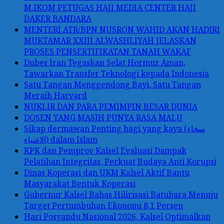
M.IKOM PETUGAS HAJI MEDIA CENTER HAJI
DAKER BANDARA
MENTERI ATR/BPN NUSRON WAHID AKAN HADIRI
MUKTAMAR XXIII ALWASHLIYAH JELASKAN
PROSES PENSERTIFIKATAN TANAH WAKAF
Dubes Iran Tegaskan Selat Hormuz Aman,
Tawarkan Transfer Teknologi kepada Indonesia
Satu Tangan Menggendong Bayi, Satu Tangan
Meraih Harvard
NUKLIR DAN PARA PEMIMPIN BESAR DUNIA
DOSEN YANG MASIH PUNYA RASA MALU
Sikap dermawan Penting bagi yang kaya (سخاء
الاغنياء) dalam Islam
KPK dan Pemprov Kalsel Evaluasi Dampak
Pelatihan Integritas, Perkuat Budaya Anti Korupsi
Dinas Koperasi dan UKM Kalsel Aktif Bantu
Masyarakat Bentuk Koperasi
Gubernur Kalsel Bahas Hilirisasi Batubara Menuju
Target Pertumbuhan Ekonomi 8,1 Persen
Hari Posyandu Nasional 2026, Kalsel Optimalkan