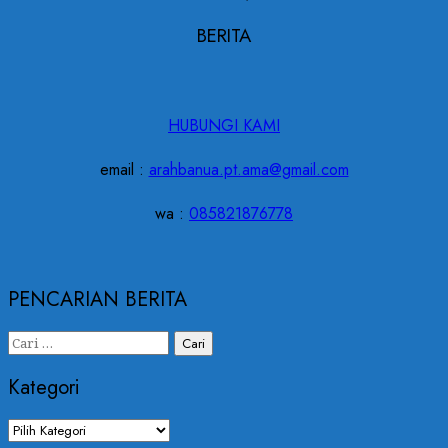
BERITA
HUBUNGI KAMI
email :
arahbanua.pt.ama@gmail.com
wa :
085821876778
PENCARIAN BERITA
Kategori