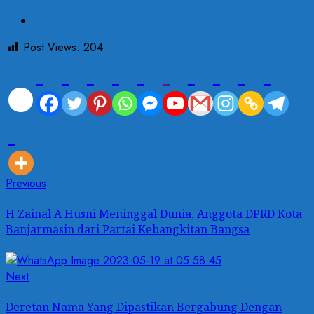
Post Views:
204
Previous
H Zainal A Husni Meninggal Dunia, Anggota DPRD Kota
Banjarmasin dari Partai Kebangkitan Bangsa
Next
Deretan Nama Yang Dipastikan Bergabung Dengan