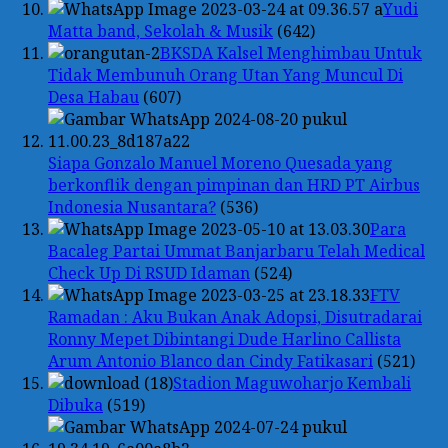
Yudi
Matta band, Sekolah & Musik
(642)
BKSDA Kalsel Menghimbau Untuk
Tidak Membunuh Orang Utan Yang Muncul Di
Desa Habau
(607)
Siapa Gonzalo Manuel Moreno Quesada yang
berkonflik dengan pimpinan dan HRD PT Airbus
Indonesia Nusantara?
(536)
Para
Bacaleg Partai Ummat Banjarbaru Telah Medical
Check Up Di RSUD Idaman
(524)
FTV
Ramadan : Aku Bukan Anak Adopsi, Disutradarai
Ronny Mepet Dibintangi Dude Harlino Callista
Arum Antonio Blanco dan Cindy Fatikasari
(521)
Stadion Maguwoharjo Kembali
Dibuka
(519)