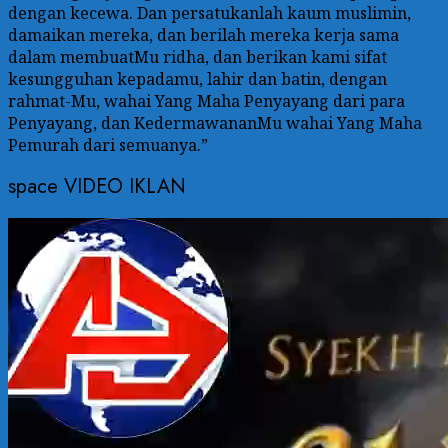
dengan kecewa. Dan persatukanlah kaum muslimin,
damaikan mereka, dan berilah mereka kerja sama
dalam membuatMu ridha, dan berikan kami sifat
kesungguhan kepadamu, lahir dan batin, dengan
rahmat-Mu, wahai Yang Maha Penyayang dari para
Penyayang, dan KedermawananMu wahai Yang Maha
Pemurah dari semuanya.”
space VIDEO IKLAN