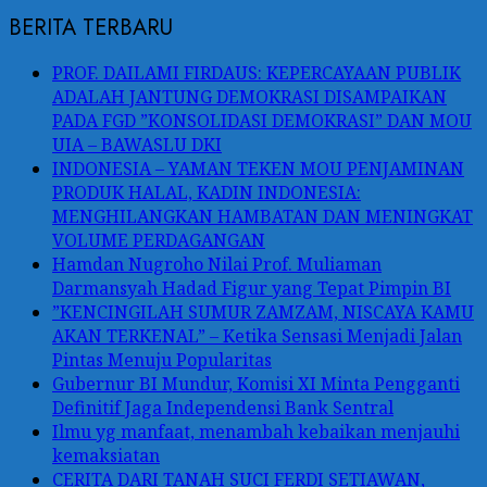
BERITA TERBARU
PROF. DAILAMI FIRDAUS: KEPERCAYAAN PUBLIK
ADALAH JANTUNG DEMOKRASI DISAMPAIKAN
PADA FGD ”KONSOLIDASI DEMOKRASI” DAN MOU
UIA – BAWASLU DKI
INDONESIA – YAMAN TEKEN MOU PENJAMINAN
PRODUK HALAL, KADIN INDONESIA:
MENGHILANGKAN HAMBATAN DAN MENINGKAT
VOLUME PERDAGANGAN
Hamdan Nugroho Nilai Prof. Muliaman
Darmansyah Hadad Figur yang Tepat Pimpin BI
”KENCINGILAH SUMUR ZAMZAM, NISCAYA KAMU
AKAN TERKENAL” – Ketika Sensasi Menjadi Jalan
Pintas Menuju Popularitas
Gubernur BI Mundur, Komisi XI Minta Pengganti
Definitif Jaga Independensi Bank Sentral
Ilmu yg manfaat, menambah kebaikan menjauhi
kemaksiatan
CERITA DARI TANAH SUCI FERDI SETIAWAN,