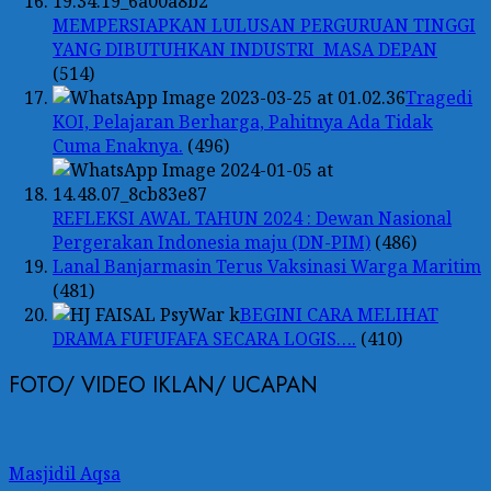
MEMPERSIAPKAN LULUSAN PERGURUAN TINGGI
YANG DIBUTUHKAN INDUSTRI MASA DEPAN
(514)
Tragedi
KOI, Pelajaran Berharga, Pahitnya Ada Tidak
Cuma Enaknya.
(496)
REFLEKSI AWAL TAHUN 2024 : Dewan Nasional
Pergerakan Indonesia maju (DN-PIM)
(486)
Lanal Banjarmasin Terus Vaksinasi Warga Maritim
(481)
BEGINI CARA MELIHAT
DRAMA FUFUFAFA SECARA LOGIS….
(410)
FOTO/ VIDEO IKLAN/ UCAPAN
Masjidil Aqsa