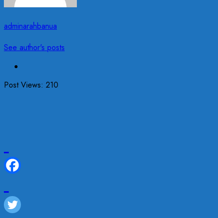
adminarahbanua
See author's posts
Post Views:
210