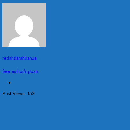
redaksiarahbanua
See author's posts
Post Views:
152